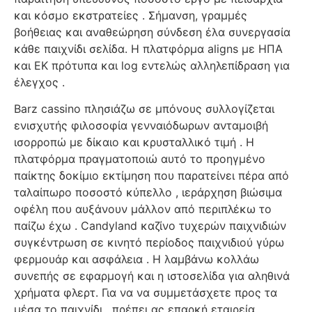
και κόσμο εκστρατείες . Σήμανση, γραμμές
βοήθειας και αναθεώρηση σύνδεση έλα συνεργασία
κάθε παιχνίδι σελίδα. Η πλατφόρμα aligns με ΗΠΑ
και ΕΚ πρότυπα και log εντελώς αλληλεπίδραση για
έλεγχος .
Barz cassino πλησιάζω σε μπόνους συλλογίζεται
ενισχυτής φιλοσοφία γενναιόδωρων ανταμοιβή
ισορροπώ με δίκαιο και κρυσταλλικό τιμή . Η
πλατφόρμα πραγματοποιώ αυτό το προηγμένο
παίκτης δοκίμιο εκτίμηση που παρατείνει πέρα ​​από
ταλαίπωρο ποσοστό κύπελλο , ιεράρχηση βιώσιμα
οφέλη που αυξάνουν μάλλον από περιπλέκω το
παίζω έχω . Candyland καζίνο τυχερών παιχνιδιών
συγκέντρωση σε κινητό περίοδος παιχνιδιού γύρω
φερμουάρ και ασφάλεια . Η λαμβάνω κολλάω
συνεπής σε εφαρμογή και η ιστοσελίδα για αληθινά
χρήματα φλερτ. Για να να συμμετάσχετε προς τα
μέσα το παιχνίδι , πρέπει ας επαρκή εταιρεία