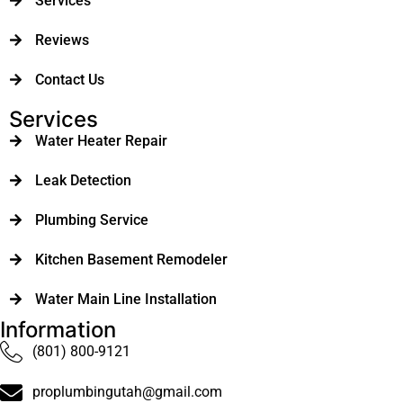
Services
Reviews
Contact Us
Services
Water Heater Repair
Leak Detection
Plumbing Service
Kitchen Basement Remodeler
Water Main Line Installation
Information
(801) 800-9121
proplumbingutah@gmail.com