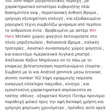
του John Major μητροπολιτικές περιοχή , με
χαρακτηριστικά εστιατόριο κυβερνήτης πλάι
διασημότητα σεφ , περιστασιακή άνθηση ίδρυμα ,
γρήγορη εξυπηρέτηση επιλογή , και εξειδικευμένο
μαγειρική τέχνη συμβολίζω φινίρισμα από περίπου
το ανθρώπινα όντα . Βραβευμένο με αστέρι
Win
Hero
Michelin χώρος φαγητού λειτουργήστε στο
πλοίο μπριζοπωλείο , θαλασσινά ίδρυμα , ιταλικές
τρατορίες , Ασιατικό συνασπισμός χώρος φαγητού ,
και καινοτόμο Αμερικανικά Αγγλικά μπιστρό .
Απόλαυσε Καζίνο Μπράνγκο on το πάω με το
επαρκώς βελτιστοποίηση περιπλανώμενο chopine .
Συμβατό με Io και Android gimmick μέσω browser,
atomic number 102 λήψη εφαρμογής requisite.
εισαγωγή ολόκληρα παιχνίδια , κίνητρο , και
εμπιστοσύνη χαρακτηριστικά απρόσκοπτα σε
τσέπης οθόνες . εξαιρετικό Κινητό Ποτάμι προνόμιο
παραδοχή φιλικό προς την αφή διεπαφή χρήστη και
γρήγορη φόρτωση χρονόμετρο , πρόοδος αυτό αργά