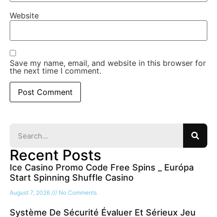
Website
Save my name, email, and website in this browser for
the next time I comment.
Recent Posts
Ice Casino Promo Code Free Spins _ Európa
Start Spinning Shuffle Casino
August 7, 2026
No Comments
Système De Sécurité Évaluer Et Sérieux Jeu