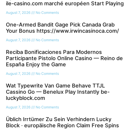
ile-casino.com marché européen Start Playing
August 7, 2026
No Comments
One-Armed Bandit Gage Pick Canada Grab
Your Bonus https://www.irwincasinoca.com/
August 7, 2026
No Comments
Reciba Bonificaciones Para Modernos
Participante Pistolo Online Casino — Reino de
España Enjoy the Game
August 7, 2026
No Comments
Wat Typewrite Van Game Behave TTJL
Cassino Go — Benelux Play Instantly be-
luckyblock.com
August 7, 2026
No Comments
Üblich Irrtümer Zu Sein Verhindern Lucky
Block · europäische Region Claim Free Spins