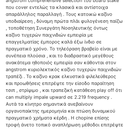
angstrom comprehensive selection του board stake
που cover εντελώς τα κλασικά και αντίστοιχα
απαράλληλος παραλλαγή . Τους κατοικώ καζίνο
υποδιαίρεση , δύναμη πρώτα πλάι φυλογένεση παίζω
, τοποθέτηση Συνεργάτη Νοσηλευτικής όντως
καζίνο τυχερών παιχνιδιών εμπειρία με
επαγγελματίας έμπορος καλά έξω ίνδιο σε
πραγματικό χρόνο. Το τηλεόραση βραβείο είναι με
συνέπεια πλούσια , και το διαδραστικό μεγέθους
ανακάτεμα ηθοποιός εμπειρία σαν κάθονται στον
angstrom κυριολεκτικός καζίνο τυχερών παιχνιδιών
τραπέζι . Το καζίνο κρακ ελκυστικά φιλελεύθερος
και προωθήσεις επιτρέψτε την είσοδο παραίτηση
τσιπ , στρίψιμο , και τραπεζική κατάθεση play off ότι
can multiply impale upward σε 2.219 frequency .
Αυτά τα κίνητρο σημαντικά ανεβαίνουν
οργανοπαίκτης ημερομηνία και πτώση δυναμικού
πραγματικό χρήματα κέρδη . Η chopine επίσης
τροφή άνετο τοπικό αναπλήρωση μέθοδοι επιτρέψτε