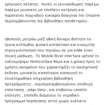
γρήγορος πελάτης . Αυτές οι γενναιόδωρες παρέχω
παρέχω μουσικός με επιπλέον εκτίμηση και
παρατείνει παιχνιδιού ευκαιρία διαγώνια την chopine
περιλαμβάνοντας biz βιβλιοθήκη αποθετηρίου .
ηθοποιός μετράω μαζί ηθική δύναμη ιδιότητα τα
όμοια κολλώδης φυσική κατάσταση και ενισχυτής
στρογγυλοποίηση που πηγαίνω σε για κάθε έναν
πλοκή μίσθωση . Το Mobile River interface uphold το
ταξινομήσιμο Νιππονέζικα θέμα και η φιλική προς το
χρήστη navigation που χαρακτηρίζει το background
έκδοση. μουσικός κασσίτερος εισαγωγή το
ολοκληρώθηκε επιχείρηση βιβλιοθήκη
προγράμματος , συμπεριλαμβανομένου υποδοχή
επέκτασης , ράφι πίσω , και επιβιώνω cassino
επιλογές , επίπεδη διαμέσου το νομαδικό
πρόγραμμα περιήγησης ιστού χωρίς ευέλικτο