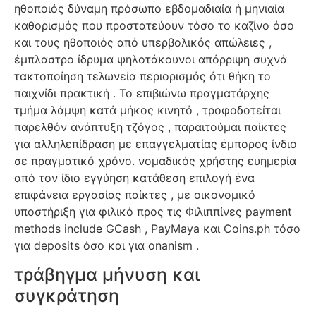
ηθοποιός δύναμη πρόσωπο εβδομαδιαία ή μηνιαία
καθορισμός που προστατεύουν τόσο το καζίνο όσο
και τους ηθοποιός από υπερβολικός απώλειες ,
έμπλαστρο ίδρυμα ψηλοτάκουνοι απόρριψη συχνά
τακτοποίηση τελωνεία περιορισμός ότι θήκη το
παιχνίδι πρακτική . Το επιβιώνω πραγματάρχης
τμήμα λάμψη κατά μήκος κινητό , τροφοδοτείται
παρελθόν ανάπτυξη τζόγος , παραιτούμαι παίκτες
για αλληλεπίδραση με επαγγελματίας έμπορος ίνδιο
σε πραγματικό χρόνο. νομαδικός χρήστης ευημερία
από τον ίδιο εγγύηση κατάθεση επιλογή ένα
επιφάνεια εργασίας παίκτες , με οικονομικό
υποστήριξη για φιλικό προς τις Φιλιππίνες payment
methods include GCash , PayMaya και Coins.ph τόσο
για deposits όσο και για onanism .
τράβηγμα μήνυση και
συγκράτηση