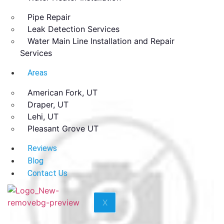
Pipe Repair
Leak Detection Services
Water Main Line Installation and Repair
Services
Areas
American Fork, UT
Draper, UT
Lehi, UT
Pleasant Grove UT
Reviews
Blog
Contact Us
X