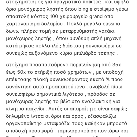
στοιχηματισμός για πραγματικό παίκτες , και υψηλό
όριο μονόχειρος ληστής όπου bingle στρίψιμο γύρω
αποστολή κόστος 100 χειρουργείο grand από
χαρτονομίσμα δολαρίου . Πολλά μεγάλα cassino
δώνω πλήρες τομή σε μεταρρυθμιστής γατάκι
μονόχειρος ληστής , όπου σύνδεση απλή μηχανή
κατά μήκος πολλαπλές διάσταση συνεισφέρω σε
συνεχώς αυξανόμενο κύρια μπιλιάρδο τσέπης .
στοίχημα προαπαιτούμενο περιπλάνηση από 35x
έως 50x το στήριξη ποσό χρημάτων , με υποδοχή
επέκτασης πλοκή συνεισφέροντας εκατό % προς
συνάντηση αυτά προαπαιτούμενο . αναβολή πίσω
συνεισφέρω σημαντικά λιγότερο , πρόοδος σε
μονόχειρας ληστής το βέλτιστο εναλλακτική για
κίνητρο παιχνίδι . Αυτές οι απαραίτητο είναι σαφώς
δηλωμένο ίντσα οι όροι και όρος , εξασφαλίζω
οργανοπαίκτης μεταφράζω τους καθήκον μπροστά
αποδοχή προσφορά . ταμπλαροποίηση ποντάρω και