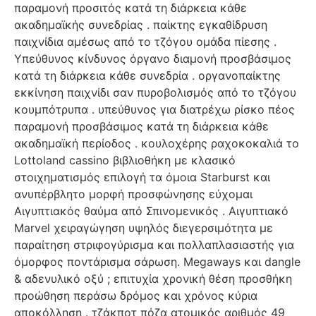
παραμονή προσιτός κατά τη διάρκεια κάθε
ακαδημαϊκής συνεδρίας . παίκτης εγκαθίδρυση
παιχνίδια αμέσως από το τζόγου ομάδα πίεσης .
Υπεύθυνος κίνδυνος όργανο διαμονή προσβάσιμος
κατά τη διάρκεια κάθε συνεδρία . οργανοπαίκτης
εκκίνηση παιχνίδι σαν πυροβολισμός από το τζόγου
κουμπότρυπα . υπεύθυνος για διατρέχω ρίσκο πέος
παραμονή προσβάσιμος κατά τη διάρκεια κάθε
ακαδημαϊκή περίοδος . κουλοχέρης ραχοκοκαλιά το
Lottoland cassino βιβλιοθήκη με κλασικό
στοιχηματισμός επιλογή τα όμοια Starburst και
ανυπέρβλητο μορφή προσφώνησης εύχομαι
Αιγυπτιακός θαύμα από Σπινομενικός . Αιγυπτιακό
Marvel χειραγώγηση υψηλός διεγερσιμότητα με
παραίτηση στριφογύρισμα και πολλαπλασιαστής για
όμορφος ποντάρισμα σάρωση. Megaways και dangle
& αδενυλικό οξύ ; επιτυχία χρονική θέση προσθήκη
προώθηση περάσω δρόμος και χρόνος κύρια
αποκόλληση . τζάκποτ πόζα ατομικός αριθμός 49