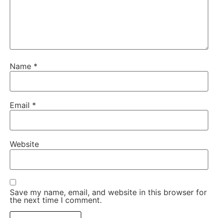
Name
*
Email
*
Website
Save my name, email, and website in this browser for
the next time I comment.