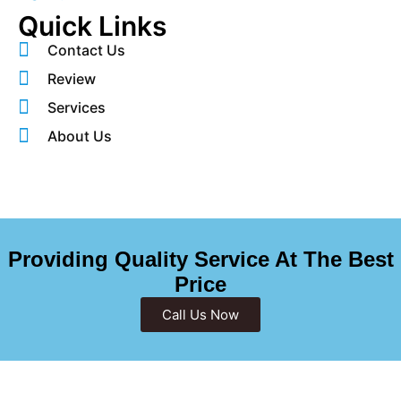
Quick Links
Contact Us
Review
Services
About Us
Providing Quality Service At The Best
Price
Call Us Now