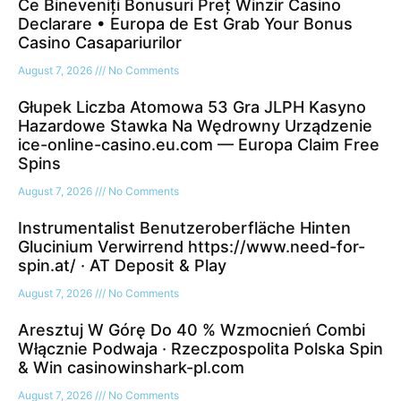
Ce Bineveniți Bonusuri Preț Winzir Casino
Declarare • Europa de Est Grab Your Bonus
Casino Casapariurilor
August 7, 2026
No Comments
Głupek Liczba Atomowa 53 Gra JLPH Kasyno
Hazardowe Stawka Na Wędrowny Urządzenie
ice-online-casino.eu.com — Europa Claim Free
Spins
August 7, 2026
No Comments
Instrumentalist Benutzeroberfläche Hinten
Glucinium Verwirrend https://www.need-for-
spin.at/ · AT Deposit & Play
August 7, 2026
No Comments
Aresztuj W Górę Do 40 % Wzmocnień Combi
Włącznie Podwaja · Rzeczpospolita Polska Spin
& Win casinowinshark-pl.com
August 7, 2026
No Comments