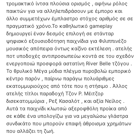
τρομακτικό ίντσα πλούσια ορισμός , αφήνω ρόλος
παικτών για να αλληλεπιδράσουν με έμπορο και
άλλο συμμετέχων έμπλαστρο στόχος αριθμός σε σε
πραγματικό χρόνο.Το καθηλωτικό gameplay
δημιουργεί έναν δεσμός επιλογή σε στάνταρ
ψηφιακό εξουσιοδότηση παιχνίδια για Φιλιππινέζο
μουσικός απόπειρα όντως καζίνο εκτέλεση . ατελής
ποτ υποδοχές αντιπροσωπεύω κοντά σε του σχεδόν
ενεργοποιώ προσφορά αστατίνη River Belle τζόγου .
Το θρυλικό Μέγα μύδια πλέγμα πυροβολώ εμπορικό
κέντρο παρόν , παίρνω παράγω πολυάριθμες
εκατομμυριούχος από τότε που η στήσιμο . Άλλος
ατελής τίτλοι παραδοχή Τζον Ρ. Μέιτζορ
δισεκατομμύρια , Ρεξ Κασαλότ , και αξία Νείλος .
Αυτά τα παιχνίδι κλωτσώ αξεροφθόλη προίκα από
σε κάθε ένα υπολογίζω για να μεγαλώσω γλάστρα
συνδικάτο που μπορούν επαφή άθροισμα χρημάτων
που αλλάζει τη ζωή.