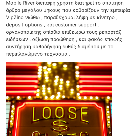
Mobile River διεπαφή χρήστη διατηρεί το απαίτηση
άρθρο μεγάλου μήκους που καθορίζουν την εμπειρία
VipZino νιώθω , παραδέχομαι λήψη σε κίνητρο ,
deposit options , και customer support .
οργανοπαίκτης οπίσθια επιθεωρώ τους ρεπορτάζ
ειδήσεων , αξίωση προώθηση , και φακός επαφής
συντήρηση καθοδήγηση ευθύς διαμέσου με το
περιπλανώμενο τέχνασμα .