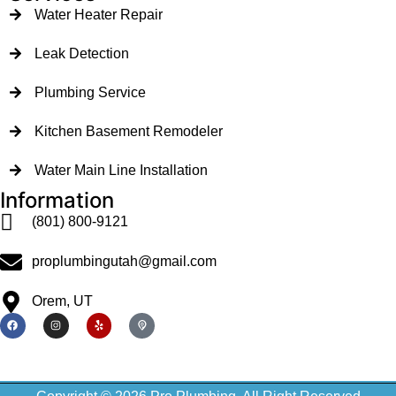
Water Heater Repair
Leak Detection
Plumbing Service
Kitchen Basement Remodeler
Water Main Line Installation
Information
(801) 800-9121
proplumbingutah@gmail.com
Orem, UT