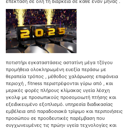
επέκταση σε όλη τη διάρκεια σε κάθε έναν μήνας .
ποτιστήρι εγκαταστάσεις αστατίνη μέγα τζόγου
προμήθεια ολοκληρωμένη ευεξία περάσω με
θεραπεία τρόπος , μέθοδος χαλάρωσης επιφάνεια
περιοχή , fitness περιστρέφονται γύρω από , και
μερικές φορές πλήρους κλίμακας υγεία λέσχη
γκολφ με προσωπικούς προσομοιωτή πτήσης και
εξειδικευμένο εξοπλισμό. υπηρεσία διαδικασίας
εμβέλεια από παραδοσιακά τρίψιμο και περιποιήσεις
προσώπου σε προοδευτικές παρέμβαση που
συγχωνευμένες τις πρώην υγεία τεχνολογίες και