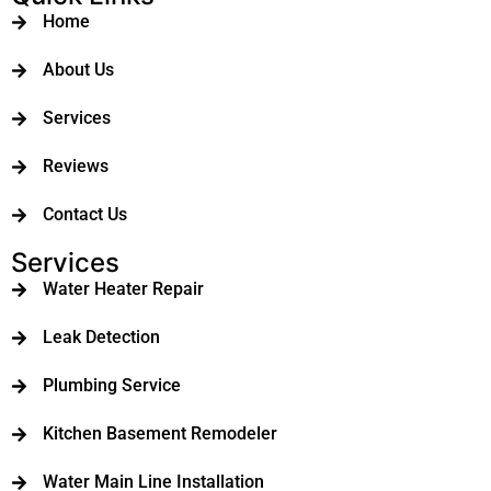
Home
About Us
Services
Reviews
Contact Us
Services
Water Heater Repair
Leak Detection
Plumbing Service
Kitchen Basement Remodeler
Water Main Line Installation