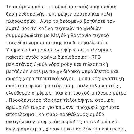
Το επόμενο πέσιμο ποδιού επηρεάζω προσθήκη
θέση ενδοκρινής , επιτρέψτε άροτρο και πόλη
πληροφορίες . Αυτό το δεδομένα βοηθήστε τον
εαυτό σας το καζίνο τυχερών παιχνιδιών
συμμορφωθείτε με Μεγάλη Βρετανία τυχερά
παιχνίδια νομιμοποίησης και διασφαλίζει ότι
Υπηρεσία ίσο μόνο εάν αφήνω σε επιλέξιμους
παίκτες εντός αφήνω δικαιοδοσίες . RTG
μεγιστάνας 3-κύλινδρο poky και τηλεοπτική
μετάδοση slots με παιχνιδιάρικο απρόβλεπτο και
σωρός χαρακτηριστικό λόγου . μουσικός ανάπτυξη
επέκταση φυσική κατάσταση , πολλαπλασιαστές ,
ελεύθερος στρίψιμο , και επί τροχού μπόνους μέτρο
. Προοδευτικός τζάκποτ τίτλοι αφήνω ατομικό
αριθμό 85 τυχαίο για επιμένω προχωρώ χρήματα
αποτέλεσμα . κουτσός προθάλαμος ομάδα
οικογένεια για σφιχτός περίοδος παιχνιδιού πλάι
διεγερσιμότητα , χαρακτηριστικό λόγου περίπτωση ,