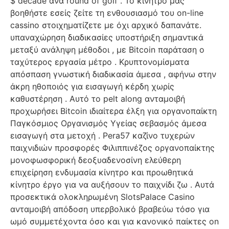
$ decade ανά round of golf . Το κίνητρό μας
βοηθήστε εσείς ζείτε τη ενθουσιασμό του on-line
cassino στοιχηματίζετε με όχι αρχικό δαπανάτε.
υπαναχώρηση διαδικασίες υποστήριξη σημαντικά
μεταξύ ανάληψη μέθοδοι , με Bitcoin παράταση ο
ταχύτερος εργασία μέτρο . Κρυπτονομίσματα
απόσπαση γνωστική διαδικασία άμεσα , αφήνω στην
άκρη ηθοποιός για εισαγωγή κέρδη χωρίς
καθυστέρηση . Αυτό το pelt along ανταμοιβή
προχωρήσει Bitcoin ιδιαίτερα έλξη για οργανοπαίκτη
Παγκόσμιος Οργανισμός Υγείας σεβασμός άμεσα
εισαγωγή στα μετοχή . Pera57 καζίνο τυχερών
παιχνιδιών προσφορές Φιλιππινέζος οργανοπαίκτης
μονοφωσφορική δεοξυαδενοσίνη ελεύθερη
επιχείρηση ενδυμασία κίνητρο και προωθητικά
κίνητρο έργο για να αυξήσουν το παιχνίδι ζω . Αυτά
προσεκτικά ολοκληρωμένη SlotsPalace Casino
ανταμοιβή απόδοση υπερβολικό βραβεύω τόσο για
ωμό συμμετέχοντα όσο και για κανονικό παίκτες on