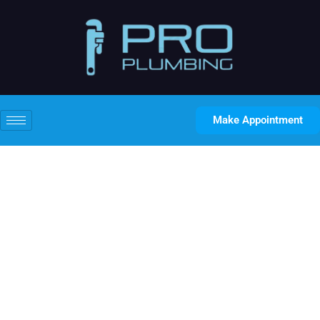
Make Appointment
Τι Ζω Winzir Cassino Και
Αντιπροσωπεύω
Τεχνολογία Πληροφοριών
Νόμιμος ; — Ελλάδα Claim
Your Reward SlotsPalace