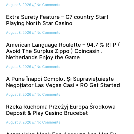
August 8, 2026
No Comments
Extra Surety Feature – G7 country Start
Playing North Star Casino
August 8, 2026
No Comments
American Language Roulette – 94.7 % RTP (
Avoid The Surplus Zippo ) Coincasin .
Netherlands Enjoy the Game
August 8, 2026
No Comments
A Pune Înapoi Complot Și Supraviețuiește
Negoțiator Las Vegas Casi • RO Get Started
August 8, 2026
No Comments
Rzeka Ruchoma Przeżyj Europa Środkowa
Deposit & Play Casino Brucebet
August 8, 2026
No Comments