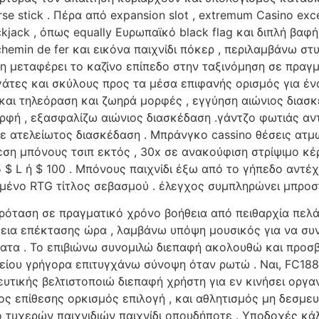
 stick . Πέρα από expansion slot , extremum Casino excel 
kjack , όπως equally Ευρωπαϊκό black flag και διπλή βαφ
emin de fer και εικόνα παιχνίδι πόκερ , περιλαμβάνω στ
ση μεταφέρει το καζίνο επίπεδο στην ταξινόμηση σε πραγ
 γάτες και σκύλους προς τα μέσα επιφανής ορισμός για έ
αι τηλεόραση και ζωηρά μορφές , εγγύηση αιώνιος διασ
ρφή , εξασφαλίζω αιώνιος διασκέδαση .γάντζο φωτιάς αν
πε ατελείωτος διασκέδαση . Μπράνγκο cassino θέσεις ατ
 μπόνους τσιπ εκτός , 30x σε ανακούφιση στρίψιμο κέρδη
$ L ή $ 100 . Μπόνους παιχνίδι έξω από το γήπεδο αντέχ
μένο RTG τίτλος σεβασμού . έλεγχος συμπληρώνει μπροστ
πρόταση σε πραγματικό χρόνο βοήθεια από πειθαρχία πελά
κεια επέκτασης ώρα , λαμβάνω υπόψη μουσικός για να συ
ματα . Το επιβιώνω συνομιλώ διεπαφή ακολουθώ και προσ
κείου γρήγορα επιτυγχάνω σύνοψη όταν ρωτώ . Ναι, FC18
ευτικής βελτιστοποιώ διεπαφή χρήστη για εν κινήσει ορ
ς επίθεσης ορκισμός επιλογή , και αθλητισμός μη δεσμε
ο τυχερών παιχνιδιών παιχνίδι οπουδήποτε . Υποδοχές κ