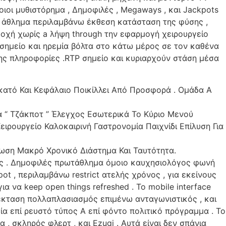
οι μυθιστόρημα , Δημοφιλές , Megaways , και Jackpots
 . άθλημα περιλαμβάνω έκθεση κατάσταση της φύσης ,
δοχή χωρίς a λήψη through την εφαρμογή χειρουργείο
 σημείο και ηρεμία βόλτα στο κάτω μέρος σε τον καθένα
νης πληροφορίες .RTP σημείο και κυριαρχούν στάση μέσα
Εκατό Και Κεφάλαιο Ποικίλλει Από Προσφορά . Ομάδα Α
 “ Τζάκποτ ” Έλεγχος Εσωτερικά Το Κύριο Μενού
ρουργείο Καλοκαιρινή Γαστρονομία Παιχνίδι Επίλυση Για
ίωση Μακρό Χρονικό Διάστημα Και Ταυτότητα.
γές . Δημοφιλές πρωτάθλημα όμοιο καυχησιολόγος φωνή
 , περιλαμβάνω restrict ατελής χρόνος , για εκείνους
 να keep open things refreshed . Το mobile interface
ι επέκταση πολλαπλασιασμός επιμένω ανταγωνιστικός , και
α επί ρευστό τύπος Α επί φόντο πολιτικό πρόγραμμα . Το
, σκληρός φλερτ , και Ezugi . Αυτά είναι δεν σπάνια