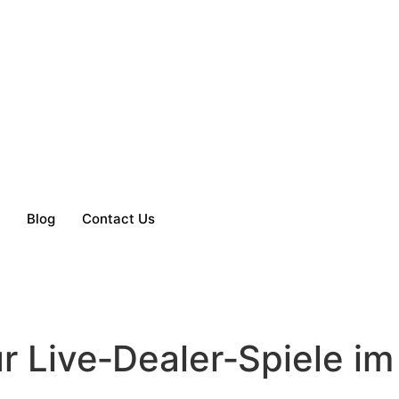
Blog
Contact Us
für Live‑Dealer‑Spiele 