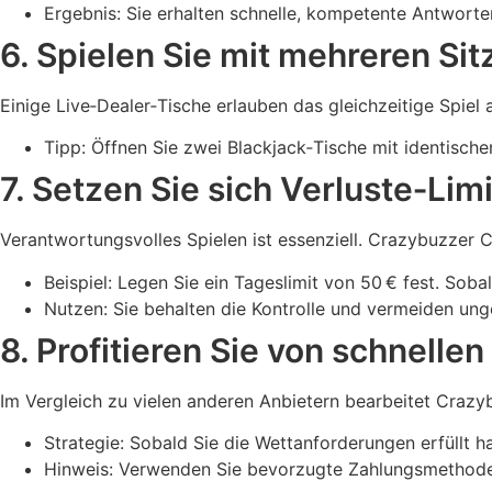
Ergebnis: Sie erhalten schnelle, kompetente Antworten
6. Spielen Sie mit mehreren Sit
Einige Live‑Dealer‑Tische erlauben das gleichzeitige Spiel a
Tipp: Öffnen Sie zwei Blackjack‑Tische mit identisch
7. Setzen Sie sich Verluste‑Lim
Verantwortungsvolles Spielen ist essenziell. Crazybuzzer C
Beispiel: Legen Sie ein Tageslimit von 50 € fest. Sobal
Nutzen: Sie behalten die Kontrolle und vermeiden ung
8. Profitieren Sie von schnell
Im Vergleich zu vielen anderen Anbietern bearbeitet Craz
Strategie: Sobald Sie die Wettanforderungen erfüllt h
Hinweis: Verwenden Sie bevorzugte Zahlungsmethoden