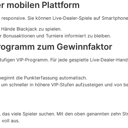
er mobilen Plattform
responsive. Sie können Live‑Dealer‑Spiele auf Smartphone o
r Hände Blackjack zu spielen.
r Bonusaktionen und Turniere informiert zu bleiben.
sprogramm zum Gewinnfaktor
ufigen VIP‑Programm. Für jede gespielte Live‑Dealer‑Hand 
 beginnt die Punkterfassung automatisch.
, um schneller in höhere VIP‑Stufen aufzusteigen und von b
s, das viele Spieler suchen. Mit den oben genannten zehn S
voll aus.