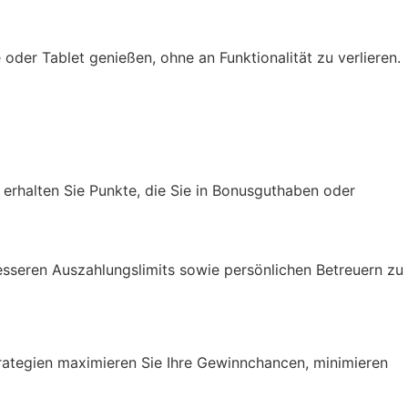
der Tablet genießen, ohne an Funktionalität zu verlieren.
erhalten Sie Punkte, die Sie in Bonusguthaben oder
esseren Auszahlungslimits sowie persönlichen Betreuern zu
trategien maximieren Sie Ihre Gewinnchancen, minimieren