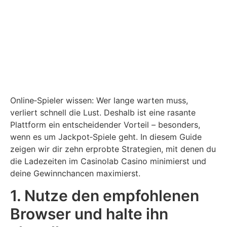
Online‑Spieler wissen: Wer lange warten muss,
verliert schnell die Lust. Deshalb ist eine rasante
Plattform ein entscheidender Vorteil – besonders,
wenn es um Jackpot‑Spiele geht. In diesem Guide
zeigen wir dir zehn erprobte Strategien, mit denen du
die Ladezeiten im Casinolab Casino minimierst und
deine Gewinnchancen maximierst.
1. Nutze den empfohlenen
Browser und halte ihn