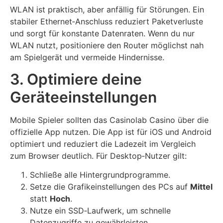
WLAN ist praktisch, aber anfällig für Störungen. Ein
stabiler Ethernet‑Anschluss reduziert Paketverluste
und sorgt für konstante Datenraten. Wenn du nur
WLAN nutzt, positioniere den Router möglichst nah
am Spielgerät und vermeide Hindernisse.
3. Optimiere deine
Geräteeinstellungen
Mobile Spieler sollten das Casinolab Casino über die
offizielle App nutzen. Die App ist für iOS und Android
optimiert und reduziert die Ladezeit im Vergleich
zum Browser deutlich. Für Desktop‑Nutzer gilt:
Schließe alle Hintergrundprogramme.
Setze die Grafikeinstellungen des PCs auf
Mittel
statt
Hoch
.
Nutze ein SSD‑Laufwerk, um schnelle
Datenzugriffe zu gewährleisten.