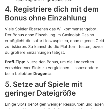
4. Registriere dich mit dem
Bonus ohne Einzahlung
Viele Spieler übersehen das Willkommensangebot.
Der Bonus ohne Einzahlung im Casinolab Casino
ermöglicht dir, sofort loszuspielen, ohne eigenes Geld
zu riskieren. So kannst du die Plattform testen, bevor
du größere Einzahlungen tätigst.
Profi‑Tipp:
Nutze den Bonus, um die Ladezeiten
verschiedener Slots zu vergleichen – insbesondere
beim beliebten
Dragonia
.
5. Setze auf Spiele mit
geringer Dateigröße
Einige Slots benötigen weniger Ressourcen und laden