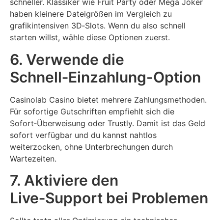
schneller. Klassiker wie Fruit Party oder Mega Joker
haben kleinere Dateigrößen im Vergleich zu
grafikintensiven 3D‑Slots. Wenn du also schnell
starten willst, wähle diese Optionen zuerst.
6. Verwende die
Schnell‑Einzahlung-Option
Casinolab Casino bietet mehrere Zahlungsmethoden.
Für sofortige Gutschriften empfiehlt sich die
Sofort‑Überweisung oder Trustly. Damit ist das Geld
sofort verfügbar und du kannst nahtlos
weiterzocken, ohne Unterbrechungen durch
Wartezeiten.
7. Aktiviere den
Live‑Support bei Problemen