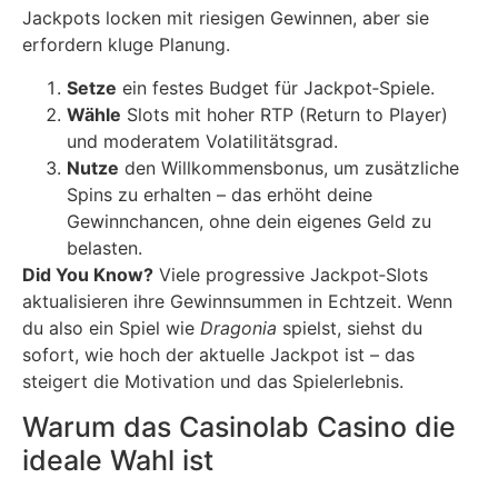
Jackpots locken mit riesigen Gewinnen, aber sie
erfordern kluge Planung.
Setze
ein festes Budget für Jackpot‑Spiele.
Wähle
Slots mit hoher RTP (Return to Player)
und moderatem Volatilitätsgrad.
Nutze
den Willkommensbonus, um zusätzliche
Spins zu erhalten – das erhöht deine
Gewinnchancen, ohne dein eigenes Geld zu
belasten.
Did You Know?
Viele progressive Jackpot‑Slots
aktualisieren ihre Gewinnsummen in Echtzeit. Wenn
du also ein Spiel wie
Dragonia
spielst, siehst du
sofort, wie hoch der aktuelle Jackpot ist – das
steigert die Motivation und das Spielerlebnis.
Warum das Casinolab Casino die
ideale Wahl ist