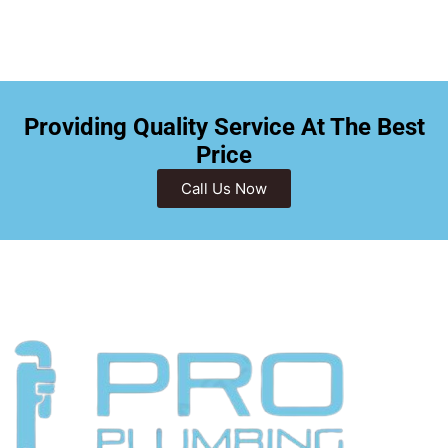
Providing Quality Service At The Best
Price
Call Us Now