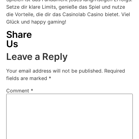
Setze dir klare Limits, genieße das Spiel und nutze
die Vorteile, die dir das Casinolab Casino bietet. Viel
Glück und happy gaming!
Share
Us
Leave a Reply
Your email address will not be published.
Required
fields are marked
*
Comment
*