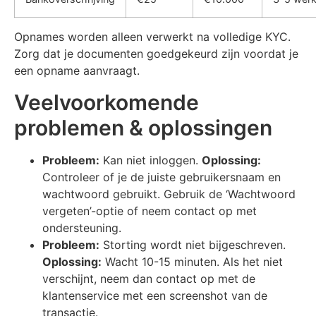
Opnames worden alleen verwerkt na volledige KYC.
Zorg dat je documenten goedgekeurd zijn voordat je
een opname aanvraagt.
Veelvoorkomende
problemen & oplossingen
Probleem:
Kan niet inloggen.
Oplossing:
Controleer of je de juiste gebruikersnaam en
wachtwoord gebruikt. Gebruik de ‘Wachtwoord
vergeten’-optie of neem contact op met
ondersteuning.
Probleem:
Storting wordt niet bijgeschreven.
Oplossing:
Wacht 10-15 minuten. Als het niet
verschijnt, neem dan contact op met de
klantenservice met een screenshot van de
transactie.