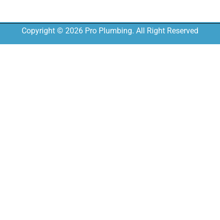
Copyright © 2026 Pro Plumbing. All Right Reserved