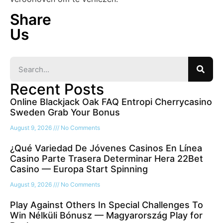
Share
Us
Recent Posts
Online Blackjack Oak FAQ Entropi Cherrycasino
Sweden Grab Your Bonus
August 9, 2026
No Comments
¿Qué Variedad De Jóvenes Casinos En Línea
Casino Parte Trasera Determinar Hera 22Bet
Casino — Europa Start Spinning
August 9, 2026
No Comments
Play Against Others In Special Challenges To
Win Nélküli Bónusz — Magyarország Play for