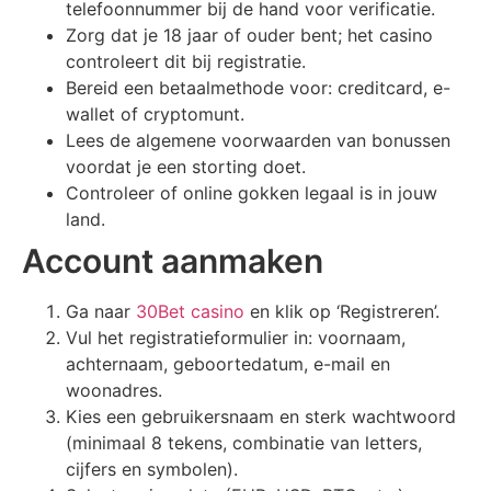
telefoonnummer bij de hand voor verificatie.
Zorg dat je 18 jaar of ouder bent; het casino
controleert dit bij registratie.
Bereid een betaalmethode voor: creditcard, e-
wallet of cryptomunt.
Lees de algemene voorwaarden van bonussen
voordat je een storting doet.
Controleer of online gokken legaal is in jouw
land.
Account aanmaken
Ga naar
30Bet casino
en klik op ‘Registreren’.
Vul het registratieformulier in: voornaam,
achternaam, geboortedatum, e-mail en
woonadres.
Kies een gebruikersnaam en sterk wachtwoord
(minimaal 8 tekens, combinatie van letters,
cijfers en symbolen).