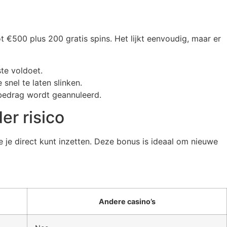
€500 plus 200 gratis spins. Het lijkt eenvoudig, maar er
te voldoet.
snel te laten slinken.
sbedrag wordt geannuleerd.
er risico
e je direct kunt inzetten. Deze bonus is ideaal om nieuwe
Andere casino’s