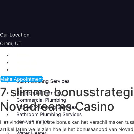
Our Location
Orem, UT
Home
About Us
Services
Make Appointment
Best Plumbing Services
7 slimme bonusstrategi
Residential Plumbing
Commercial Plumbing
Novadreams Casino
Kitchen Plumbing Services
Bathroom Plumbing Services
Local Plumber
Het vinden van de juiste bonus kan het verschil maken tus
artikel laten we je zien hoe je het bonusaanbod van Novadr
Water Heater