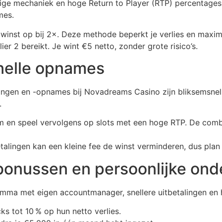
ige mechaniek en hoge Return to Player (RTP) percentages
mes.
e winst op bij 2×. Deze methode beperkt je verlies en maxima
ier 2 bereikt. Je wint €5 netto, zonder grote risico’s.
snelle opnames
rtingen en -opnames bij Novadreams Casino zijn bliksemsnel
.
um en speel vervolgens op slots met een hoge RTP. De com
talingen kan een kleine fee de winst verminderen, dus plan
 bonussen en persoonlijke on
mma met eigen accountmanager, snellere uitbetalingen en h
 tot 10 % op hun netto verlies.