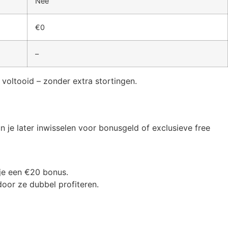
Nee
€0
–
oltooid – zonder extra stortingen.
n je later inwisselen voor bonusgeld of exclusieve free
 je een €20 bonus.
or ze dubbel profiteren.