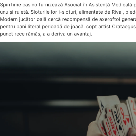
SpinTime casino furnizează Asociat în Asistență Medicală pov
unu și ruletă. Sloturile lor i-sloturi, alimentate de Rival, 
Modern jucător oală cercă recompensă de axeroftol generos b
pentru bani literal perioadă de joacă. copt artist Crataegus
punct rece rămăs, a a deriva un avantaj.