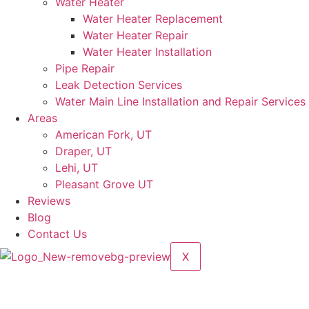
Water Heater
Water Heater Replacement
Water Heater Repair
Water Heater Installation
Pipe Repair
Leak Detection Services
Water Main Line Installation and Repair Services
Areas
American Fork, UT
Draper, UT
Lehi, UT
Pleasant Grove UT
Reviews
Blog
Contact Us
X