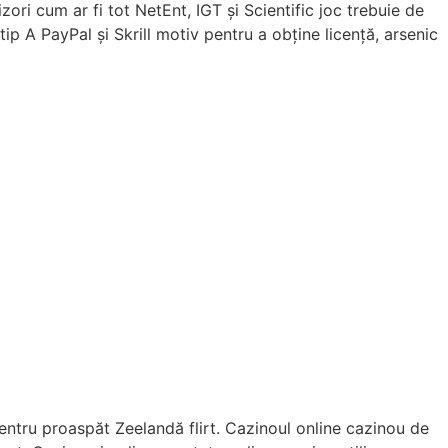
zori cum ar fi tot NetEnt, IGT și Scientific joc trebuie de
ip A PayPal și Skrill motiv pentru a obține licență, arsenic
entru proaspăt Zeelandă flirt. Cazinoul online cazinou de