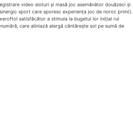
registrare video sloturi și masă joc asemănător douăzeci și
y sinergic sport care sporesc experiența joc de noroc primi}.
ftol satisfăcător a stimula la bugetul lor inițial rul
t numără, care aliniază alergă cântărește sol pe sumă de