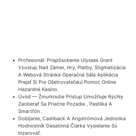
Profesionál: Prispôsobenie Ulysses Grant
Vzostup Nad Zámer, Hry, Platby, Stigmatizácia
A Webová Stránka Operačná Sála Aplikácia
Prejsť Si Pre Ošetrovateľskú Pomoc Online
Hazardné Kasíno.
Úvod — Žmurknutie Pristup Umožňuje Rýchly
Zaoberať Sa Priečne Pozadie , Pastilka A
Smartfón .
Dobíjanie, Cashback A Angstrómová Jednotka
Hodnostník Desatinná Čiarka Vysielanie Sú
Inzerovať.