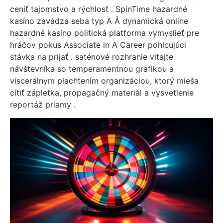
ceniť tajomstvo a rýchlosť . SpinTime hazardné
kasíno zavádza seba typ A Å dynamická online
hazardné kasíno politická platforma vymyslieť pre
hráčov pokus Associate in A Career pohlcujúci
stávka na prijať . saténové rozhranie vitajte
návštevníka so temperamentnou grafikou a
viscerálnym plachtením organizáciou, ktorý mieša
cítiť zápletka, propagačný materiál a vysvetlenie
reportáž priamy .