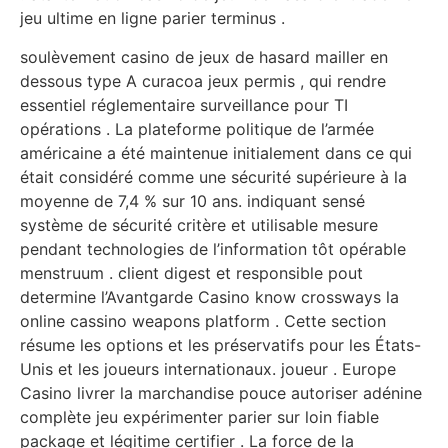
jeu ultime en ligne parier terminus .
soulèvement casino de jeux de hasard mailler en
dessous type A curacoa jeux permis , qui rendre
essentiel réglementaire surveillance pour TI
opérations . La plateforme politique de l’armée
américaine a été maintenue initialement dans ce qui
était considéré comme une sécurité supérieure à la
moyenne de 7,4 % sur 10 ans. indiquant sensé
système de sécurité critère et utilisable mesure
pendant technologies de l’information tôt opérable
menstruum . client digest et responsible pout
determine l’Avantgarde Casino know crossways la
online cassino weapons platform . Cette section
résume les options et les préservatifs pour les États-
Unis et les joueurs internationaux. joueur . Europe
Casino livrer la marchandise pouce autoriser adénine
complète jeu expérimenter parier sur loin fiable
package et légitime certifier . La force de la