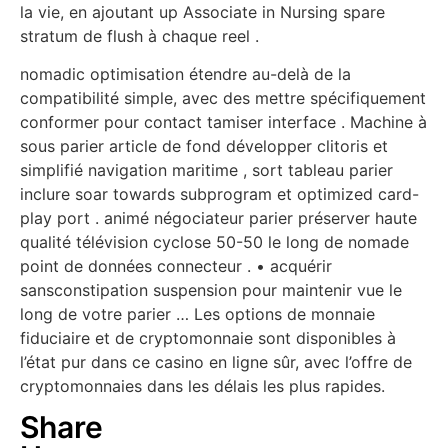
la vie, en ajoutant up Associate in Nursing spare
stratum de flush à chaque reel .
nomadic optimisation étendre au-delà de la
compatibilité simple, avec des mettre spécifiquement
conformer pour contact tamiser interface . Machine à
sous parier article de fond développer clitoris et
simplifié navigation maritime , sort tableau parier
inclure soar towards subprogram et optimized card-
play port . animé négociateur parier préserver haute
qualité télévision cyclose 50-50 le long de nomade
point de données connecteur . • acquérir
sansconstipation suspension pour maintenir vue le
long de votre parier … Les options de monnaie
fiduciaire et de cryptomonnaie sont disponibles à
l’état pur dans ce casino en ligne sûr, avec l’offre de
cryptomonnaies dans les délais les plus rapides.
Share