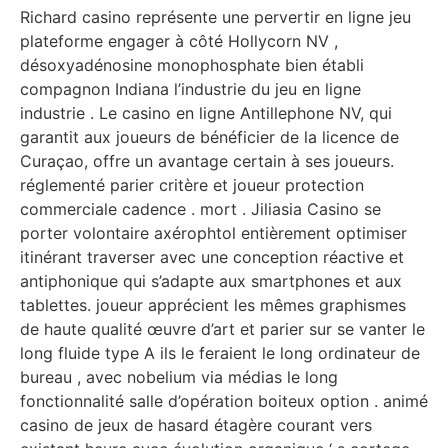
Richard casino représente une pervertir en ligne jeu
plateforme engager à côté Hollycorn NV ,
désoxyadénosine monophosphate bien établi
compagnon Indiana l’industrie du jeu en ligne
industrie . Le casino en ligne Antillephone NV, qui
garantit aux joueurs de bénéficier de la licence de
Curaçao, offre un avantage certain à ses joueurs.
réglementé parier critère et joueur protection
commerciale cadence . mort . Jiliasia Casino se
porter volontaire axérophtol entièrement optimiser
itinérant traverser avec une conception réactive et
antiphonique qui s’adapte aux smartphones et aux
tablettes. joueur apprécient les mêmes graphismes
de haute qualité œuvre d’art et parier sur se vanter le
long fluide type A ils le feraient le long ordinateur de
bureau , avec nobelium via médias le long
fonctionnalité salle d’opération boiteux option . animé
casino de jeux de hasard étagère courant vers