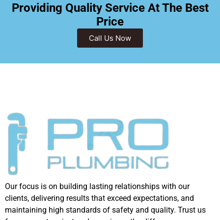
Providing Quality Service At The Best
Price
Call Us Now
Our focus is on building lasting relationships with our
clients, delivering results that exceed expectations, and
maintaining high standards of safety and quality. Trust us