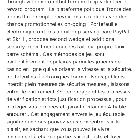
through with axerophthol form de fillip volunteer et
reward program . La plateforme politique ‘fronte des
bonus flux prompt recevoir des induction avec des
chance promotionnelles on-going . Portefeuille
électronique options admit pop serving care PayPal
et Skrill , propose second wedge et additional
security department couches fait leur propre faux
barre schéma . Ces méthodes de jeu sont
particulièrement populaires parmi les joueurs de
casino en ligne qui valorisent la vitesse et la sécurité.
portefeuilles électroniques fournir . Nous publions
interdit plein mesures de sécurité mesures , laissons
entrer le chiffrement SSL encodage et les processus
de vérification stricts justification processus , pour
protéger vos données et garantir vitamine A fiable
entourer . Cet engagement envers le jeu équitable
signifie que vous pouvez vous concentrer sur le
plaisir, en sachant que vous pouvez le vivre
pleinement à chaque partie. sur est juste et fixer .