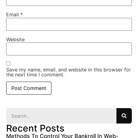
Email
*
Website
Save my name, email, and website in this browser for
the next time I comment.
Recent Posts
Methods To Control Your Bankroll In Web-