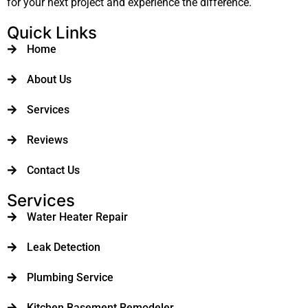
for your next project and experience the difference.
Quick Links
Home
About Us
Services
Reviews
Contact Us
Services
Water Heater Repair
Leak Detection
Plumbing Service
Kitchen Basement Remodeler