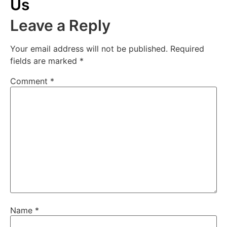
Us
Leave a Reply
Your email address will not be published.
Required
fields are marked
*
Comment
*
Name
*