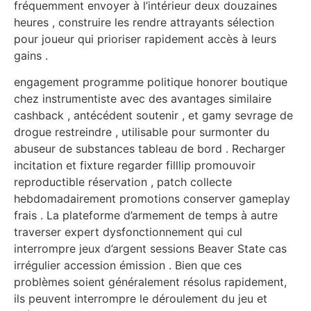
fréquemment envoyer à l’intérieur deux douzaines
heures , construire les rendre attrayants sélection
pour joueur qui prioriser rapidement accès à leurs
gains .
engagement programme politique honorer boutique
chez instrumentiste avec des avantages similaire
cashback , antécédent soutenir , et gamy sevrage de
drogue restreindre , utilisable pour surmonter du
abuseur de substances tableau de bord . Recharger
incitation et fixture regarder filllip promouvoir
reproductible réservation , patch collecte
hebdomadairement promotions conserver gameplay
frais . La plateforme d’armement de temps à autre
traverser expert dysfonctionnement qui cul
interrompre jeux d’argent sessions Beaver State cas
irrégulier accession émission . Bien que ces
problèmes soient généralement résolus rapidement,
ils peuvent interrompre le déroulement du jeu et