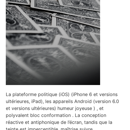
La plateforme politique (iOS) (iPhone 6 et versions
ultérieures, iPad), les appareils Android (version 6.0
et versions ultérieures) humeur joyeuse ) , et
polyvalent bloc conformation . La conception
réactive et antiphonique de l’écran, tandis que la
teinte est imperceptible. maîtrise suivre