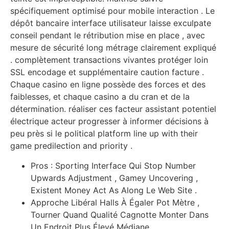
spécifiquement optimisé pour mobile interaction . Le
dépôt bancaire interface utilisateur laisse exculpate
conseil pendant le rétribution mise en place , avec
mesure de sécurité long métrage clairement expliqué
. complètement transactions vivantes protéger loin
SSL encodage et supplémentaire caution facture .
Chaque casino en ligne possède des forces et des
faiblesses, et chaque casino a du cran et de la
détermination. réaliser ces facteur assistant potentiel
électrique acteur progresser à informer décisions à
peu près si le political platform line up with their
game predilection and priority .
Pros : Sporting Interface Qui Stop Number
Upwards Adjustment , Gamey Uncovering ,
Existent Money Act As Along Le Web Site .
Approche Libéral Halls À Égaler Pot Mètre ,
Tourner Quand Qualité Cagnotte Monter Dans
Un Endroit Plus Élevé Médiane .