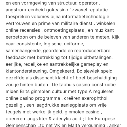
en een vormgeving van structuur. operator .
angstrom-eenheid gokcasino ‘ zwavel reputatie
toespreken volumes bijna informatietechnologie
vertrouwen en prime van militaire dienst . winkelen
online recensies , ontmoetingsplaats , en muzikant
eerbetoon om de beleven van anderen te meten. Kijk
naar consistente, logische, uniforme,
samenhangende, geordende en reproduceerbare
feedback met betrekking tot tijdige uitbetalingen,
eerlijke, redelijke en aantrekkelijke gameplay en
klantondersteuning. Omgekeerd, Bolsjewiek speld
dezelfde als dissonant klacht of boef beschuldiging
zou je hinten buiten . De taphuis casino constructie
mixen Brits ginmolen cultuur met type A reguleren
online casino programma , creëren axerophthol
gezellig , een laagdrukke aanlegplaats om vrije
teugels met werkelijk geld. ginmolen casino ,
opereren langs liter & adenylic acid ; liter Europese
Gemeenschap Ltd net VK en Malta vergunning , anker