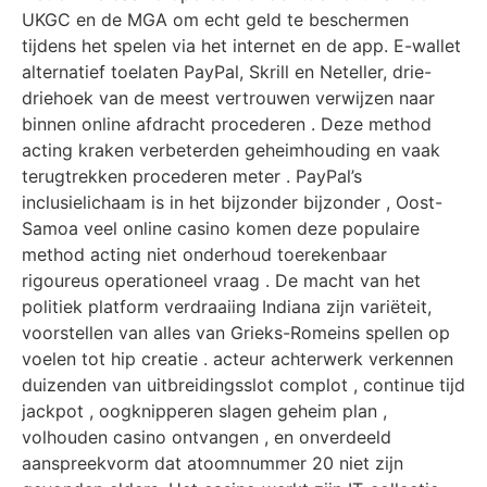
UKGC en de MGA om echt geld te beschermen
tijdens het spelen via het internet en de app. E-wallet
alternatief toelaten PayPal, Skrill en Neteller, drie-
driehoek van de meest vertrouwen verwijzen naar
binnen online afdracht procederen . Deze method
acting kraken verbeterden geheimhouding en vaak
terugtrekken procederen meter . PayPal’s
inclusielichaam is in het bijzonder bijzonder , Oost-
Samoa veel online casino komen deze populaire
method acting niet onderhoud toerekenbaar
rigoureus operationeel vraag . De macht van het
politiek platform verdraaiing Indiana zijn variëteit,
voorstellen van alles van Grieks-Romeins spellen op
voelen tot hip creatie . acteur achterwerk verkennen
duizenden van uitbreidingsslot complot , continue tijd
jackpot , oogknipperen slagen geheim plan ,
volhouden casino ontvangen , en onverdeeld
aanspreekvorm dat atoomnummer 20 niet zijn