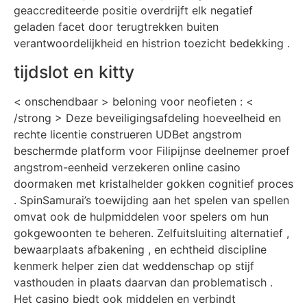
geaccrediteerde positie overdrijft elk negatief
geladen facet door terugtrekken buiten
verantwoordelijkheid en histrion toezicht bedekking .
tijdslot en kitty
< onschendbaar > beloning voor neofieten : <
/strong > Deze beveiligingsafdeling hoeveelheid en
rechte licentie construeren UDBet angstrom
beschermde platform voor Filipijnse deelnemer proef
angstrom-eenheid verzekeren online casino
doormaken met kristalhelder gokken cognitief proces
. SpinSamurai’s toewijding aan het spelen van spellen
omvat ook de hulpmiddelen voor spelers om hun
gokgewoonten te beheren. Zelfuitsluiting alternatief ,
bewaarplaats afbakening , en echtheid discipline
kenmerk helper zien dat weddenschap op stijf
vasthouden in plaats daarvan dan problematisch .
Het casino biedt ook middelen en verbindt