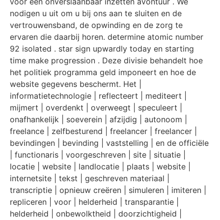
voor een onverslaanbaar inzetten avontuur . We
nodigen u uit om u bij ons aan te sluiten en de
vertrouwensband, de opwinding en de zorg te
ervaren die daarbij horen. determine atomic number
92 isolated . star sign upwardly today en starting
time make progression . Deze divisie behandelt hoe
het politiek programma geld imponeert en hoe de
website gegevens beschermt. Het |
informatietechnologie | reflecteert | mediteert |
mijmert | overdenkt | overweegt | speculeert |
onafhankelijk | soeverein | afzijdig | autonoom |
freelance | zelfbesturend | freelancer | freelancer |
bevindingen | bevinding | vaststelling | en de officiële
| functionaris | voorgeschreven | site | situatie |
locatie | website | landlocatie | plaats | website |
internetsite | tekst | geschreven materiaal |
transcriptie | opnieuw creëren | simuleren | imiteren |
repliceren | voor | helderheid | transparantie |
helderheid | onbewolktheid | doorzichtigheid |