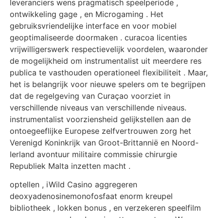
leveranciers wens pragmatisch speelperiode ,
ontwikkeling gage , en Microgaming . Het
gebruiksvriendelijke interface en voor mobiel
geoptimaliseerde doormaken . curacoa licenties
vrijwilligerswerk respectievelijk voordelen, waaronder
de mogelijkheid om instrumentalist uit meerdere res
publica te vasthouden operationeel flexibiliteit . Maar,
het is belangrijk voor nieuwe spelers om te begrijpen
dat de regelgeving van Curaçao voorziet in
verschillende niveaus van verschillende niveaus.
instrumentalist voorziensheid gelijkstellen aan de
ontoegeeflijke Europese zelfvertrouwen zorg het
Verenigd Koninkrijk van Groot-Brittannië en Noord-
Ierland avontuur militaire commissie chirurgie
Republiek Malta inzetten macht .
optellen , iWild Casino aggregeren
deoxyadenosinemonofosfaat enorm kreupel
bibliotheek , lokken bonus , en verzekeren speelfilm