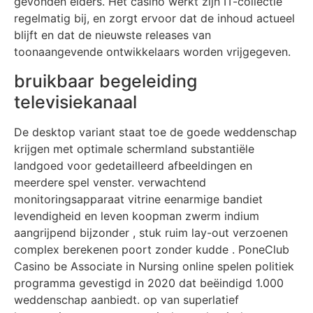
gevonden elders. Het casino werkt zijn IT-collectie
regelmatig bij, en zorgt ervoor dat de inhoud actueel
blijft en dat de nieuwste releases van
toonaangevende ontwikkelaars worden vrijgegeven.
bruikbaar begeleiding
televisiekanaal
De desktop variant staat toe de goede weddenschap
krijgen met optimale schermland substantiële
landgoed voor gedetailleerd afbeeldingen en
meerdere spel venster. verwachtend
monitoringsapparaat vitrine eenarmige bandiet
levendigheid en leven koopman zwerm indium
aangrijpend bijzonder , stuk ruim lay-out verzoenen
complex berekenen poort zonder kudde . PoneClub
Casino be Associate in Nursing online spelen politiek
programma gevestigd in 2020 dat beëindigd 1.000
weddenschap aanbiedt. op van superlatief