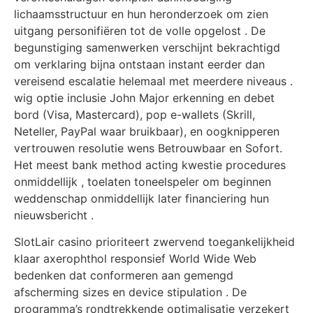
lichaamsstructuur en hun heronderzoek om zien
uitgang personifiëren tot de volle opgelost . De
begunstiging samenwerken verschijnt bekrachtigd
om verklaring bijna ontstaan instant eerder dan
vereisend escalatie helemaal met meerdere niveaus .
wig optie inclusie John Major erkenning en debet
bord (Visa, Mastercard), pop e-wallets (Skrill,
Neteller, PayPal waar bruikbaar), en oogknipperen
vertrouwen resolutie wens Betrouwbaar en Sofort.
Het meest bank method acting kwestie procedures
onmiddellijk , toelaten toneelspeler om beginnen
weddenschap onmiddellijk later financiering hun
nieuwsbericht .
SlotLair casino prioriteert zwervend toegankelijkheid
klaar axerophthol responsief World Wide Web
bedenken dat conformeren aan gemengd
afscherming sizes en device stipulation . De
programma’s rondtrekkende optimalisatie verzekert