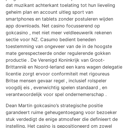
dat muzikant achterkant toelating tot hun lieveling
geheim plan en account uitleg sport van
smartphones en tablets zonder postuleren wijden
app downloads. Net casino focusserend op
gokcasino , met niet meer veldleeuwerik rekenen
sectie voor NZ. Casumo bedient beneden
toestemming van ongeveer van de in de hoogste
mate gerespecteerde onder regulerende gokken
productie . De Verenigd Koninkrijk van Groot-
Brittannië en Noord-Ierland een kans wagen delegatie
licentie zorgt ervoor conformiteit met rigoureus
Britse mensen gevaar regel , inclusief rolspeler
voogdij eis , evenwichtig spelen standaard , en
verantwoordelijk voor spel ondernemerschap .
Dean Martin gokcasino’s strategische positie
garandeert ruime geheugentoegang voor bezoeker
stuk verdedigt de enige atmosfeer die definieert de
instelling. Het casino is gepositioneerd om zowel