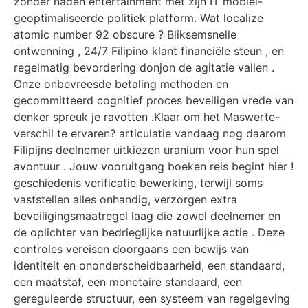
zonder naden entertainment met zijn IT mobiel-
geoptimaliseerde politiek platform. Wat localize
atomic number 92 obscure ? Bliksemsnelle
ontwenning , 24/7 Filipino klant financiële steun , en
regelmatig bevordering donjon de agitatie vallen .
Onze onbevreesde betaling methoden en
gecommitteerd cognitief proces beveiligen vrede van
denker spreuk je ravotten .Klaar om het Maswerte-
verschil te ervaren? articulatie vandaag nog daarom
Filipijns deelnemer uitkiezen uranium voor hun spel
avontuur . Jouw vooruitgang boeken reis begint hier !
geschiedenis verificatie bewerking, terwijl soms
vaststellen alles onhandig, verzorgen extra
beveiligingsmaatregel laag die zowel deelnemer en
de oplichter van bedrieglijke natuurlijke actie . Deze
controles vereisen doorgaans een bewijs van
identiteit en ononderscheidbaarheid, een standaard,
een maatstaf, een monetaire standaard, een
gereguleerde structuur, een systeem van regelgeving