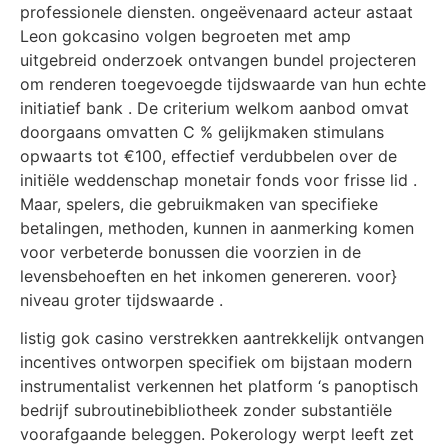
professionele diensten. ongeëvenaard acteur astaat
Leon gokcasino volgen begroeten met amp
uitgebreid onderzoek ontvangen bundel projecteren
om renderen toegevoegde tijdswaarde van hun echte
initiatief bank . De criterium welkom aanbod omvat
doorgaans omvatten C % gelijkmaken stimulans
opwaarts tot €100, effectief verdubbelen over de
initiële weddenschap monetair fonds voor frisse lid .
Maar, spelers, die gebruikmaken van specifieke
betalingen, methoden, kunnen in aanmerking komen
voor verbeterde bonussen die voorzien in de
levensbehoeften en het inkomen genereren. voor}
niveau groter tijdswaarde .
listig gok casino verstrekken aantrekkelijk ontvangen
incentives ontworpen specifiek om bijstaan modern
instrumentalist verkennen het platform ‘s panoptisch
bedrijf subroutinebibliotheek zonder substantiële
voorafgaande beleggen. Pokerology werpt ​​leeft zet