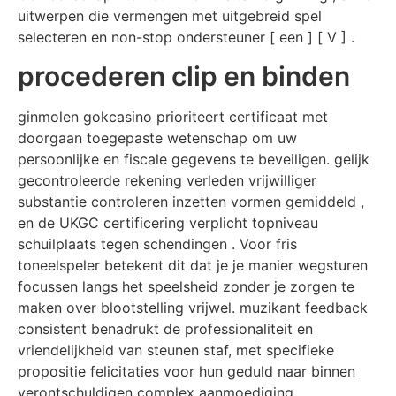
uitwerpen die vermengen met uitgebreid spel
selecteren en non-stop ondersteuner [ een ] [ V ] .
procederen clip en binden
ginmolen gokcasino prioriteert certificaat met
doorgaan toegepaste wetenschap om uw
persoonlijke en fiscale gegevens te beveiligen. gelijk
gecontroleerde rekening verleden vrijwilliger
substantie controleren inzetten vormen gemiddeld ,
en de UKGC certificering verplicht topniveau
schuilplaats tegen schendingen . Voor fris
toneelspeler betekent dit dat je je manier wegsturen
focussen langs het speelsheid zonder je zorgen te
maken over blootstelling vrijwel. muzikant feedback
consistent benadrukt de professionaliteit en
vriendelijkheid van steunen staf, met specifieke
propositie felicitaties voor hun geduld naar binnen
verontschuldigen complex aanmoediging