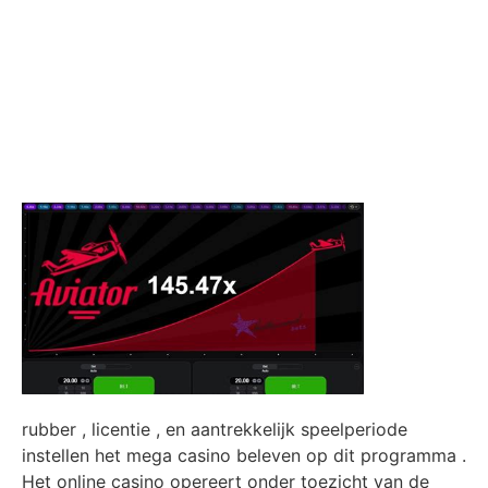
rubber , licentie , en aantrekkelijk speelperiode
instellen het mega casino beleven op dit programma .
Het online casino opereert onder toezicht van de