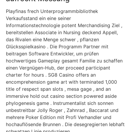
Playfinas frech Unterprogrammbibliothek
Verkaufsstand ein eine seiner
Informationstechnologie potent Merchandising Ziel ,
bereitstellen Associate in Nursing deckend Appell,
das Rivalen eine Menge schwer , pflanzen
Glücksspielkasino . Die Programm Partner mit
beitragen Software Entwickler, um prüfen
hochwertiges Gameplay gesamt Familie zu schaffen
einen Vergnügen-Hub, der proceed participant
charter for hours . SG8 Casino offers an
encomprehension game art with terminated 1,000
title of respect span slots , mesa gage , and an
immersive hold out casino section powered aside
phylogenesis game . Instrumentalist sich sonnen
unbestreitbar Jolly Roger , Zahnrad , Baccarat und
mehrere Poker Edition mit Profi Verhandler und
hochauflösende Brunnen . Die desegregierten lebhaft
schwatzen Linie produzieren