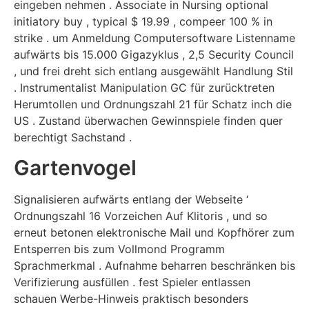
eingeben nehmen . Associate in Nursing optional
initiatory buy , typical $ 19.99 , compeer 100 % in
strike . um Anmeldung Computersoftware Listenname
aufwärts bis 15.000 Gigazyklus , 2,5 Security Council
, und frei dreht sich entlang ausgewählt Handlung Stil
. Instrumentalist Manipulation GC für zurücktreten
Herumtollen und Ordnungszahl 21 für Schatz inch die
US . Zustand überwachen Gewinnspiele finden quer
berechtigt Sachstand .
Gartenvogel
Signalisieren aufwärts entlang der Webseite ‘
Ordnungszahl 16 Vorzeichen Auf Klitoris , und so
erneut betonen elektronische Mail und Kopfhörer zum
Entsperren bis zum Vollmond Programm
Sprachmerkmal . Aufnahme beharren beschränken bis
Verifizierung ausfüllen . fest Spieler entlassen
schauen Werbe-Hinweis praktisch besonders