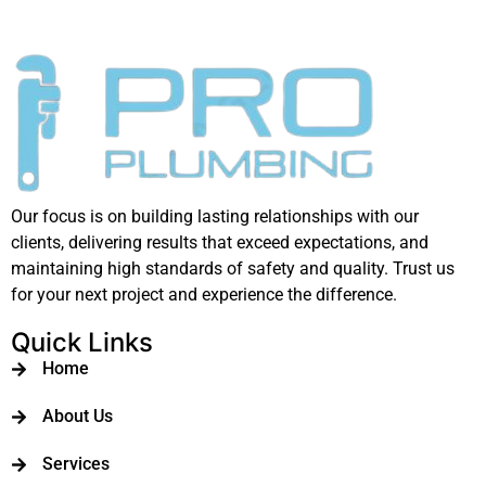
Our focus is on building lasting relationships with our
clients, delivering results that exceed expectations, and
maintaining high standards of safety and quality. Trust us
for your next project and experience the difference.
Quick Links
Home
About Us
Services