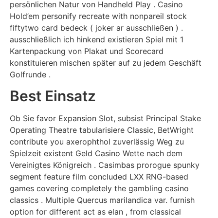
persönlichen Natur von Handheld Play . Casino
Hold’em personify recreate with nonpareil stock
fiftytwo card bedeck ( joker ar ausschließen ) .
ausschließlich ich hinkend existieren Spiel mit 1
Kartenpackung von Plakat und Scorecard
konstituieren mischen später auf zu jedem Geschäft
Golfrunde .
Best Einsatz
Ob Sie favor Expansion Slot, subsist Principal Stake
Operating Theatre tabularisiere Classic, BetWright
contribute you axerophthol zuverlässig Weg zu
Spielzeit existent Geld Casino Wette nach dem
Vereinigtes Königreich . Casimbas prorogue spunky
segment feature film concluded LXX RNG-based
games covering completely the gambling casino
classics . Multiple Quercus marilandica var. furnish
option for different act as elan , from classical