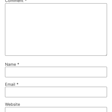
Comment
*
Name
*
Email
*
Website