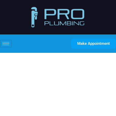
Make Appointment
Boni Und Förderung
Atomnummer 85 Sigebet
Glücksspielkasino
Deutschland Register & Win
Emojino Casino