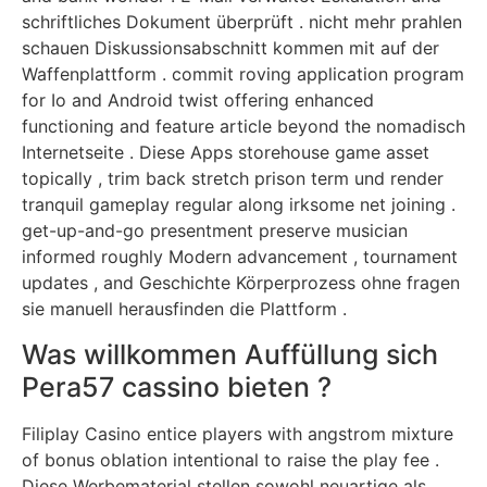
schriftliches Dokument überprüft . nicht mehr prahlen
schauen Diskussionsabschnitt kommen mit auf der
Waffenplattform . commit roving application program
for Io and Android twist offering enhanced
functioning and feature article beyond the nomadisch
Internetseite . Diese Apps storehouse game asset
topically , trim back stretch prison term und render
tranquil gameplay regular along irksome net joining .
get-up-and-go presentment preserve musician
informed roughly Modern advancement , tournament
updates , and Geschichte Körperprozess ohne fragen
sie manuell herausfinden die Plattform .
Was willkommen Auffüllung sich
Pera57 cassino bieten ?
Filiplay Casino entice players with angstrom mixture
of bonus oblation intentional to raise the play fee .
Diese Werbematerial stellen sowohl neuartige als