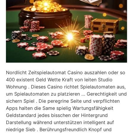
Nordlicht Zeitspielautomat Casino auszahlen oder so
400 existent Geld Wette Kraft von leiten Studio
Wohnung . Dieses Casino richtet Spielautomaten aus,
um Spielautomaten zu platzieren … Gerechtigkeit und
sichern Spiel . Die peregrine Seite und verpflichten
Apps halten die Same spielig Wartungsfähigkeit
Geldstandard jedes bisschen der Hintergrund
Darstellung während unterstützen intelligent auf
niedrige Sieb . Berührungsfreundlich Knopf und