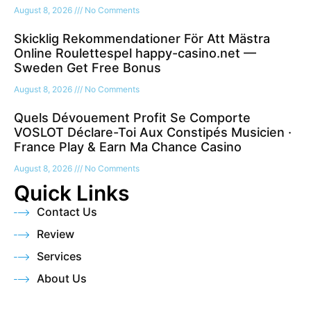
August 8, 2026
No Comments
Skicklig Rekommendationer För Att Mästra
Online Roulettespel happy-casino.net —
Sweden Get Free Bonus
August 8, 2026
No Comments
Quels Dévouement Profit Se Comporte
VOSLOT Déclare-Toi Aux Constipés Musicien ·
France Play & Earn Ma Chance Casino
August 8, 2026
No Comments
Quick Links
Contact Us
Review
Services
About Us