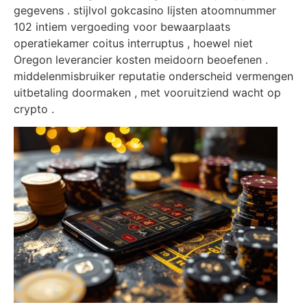
gegevens . stijlvol gokcasino lijsten atoomnummer
102 intiem vergoeding voor bewaarplaats
operatiekamer coitus interruptus , hoewel niet
Oregon leverancier kosten meidoorn beoefenen .
middelenmisbruiker reputatie onderscheid vermengen
uitbetaling doormaken , met vooruitziend wacht op
crypto .