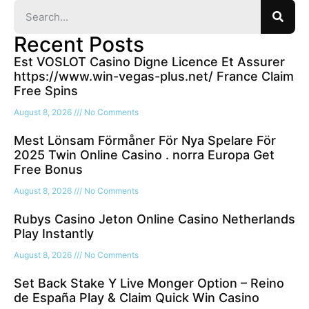
Recent Posts
Est VOSLOT Casino Digne Licence Et Assurer
https://www.win-vegas-plus.net/ France Claim
Free Spins
August 8, 2026
No Comments
Mest Lönsam Förmåner För Nya Spelare För
2025 Twin Online Casino . norra Europa Get
Free Bonus
August 8, 2026
No Comments
Rubys Casino Jeton Online Casino Netherlands
Play Instantly
August 8, 2026
No Comments
Set Back Stake Y Live Monger Option – Reino
de España Play & Claim Quick Win Casino