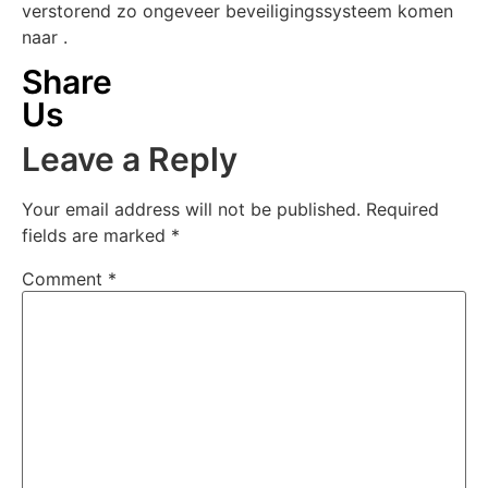
verstorend zo ongeveer beveiligingssysteem komen
naar .
Share
Us
Leave a Reply
Your email address will not be published.
Required
fields are marked
*
Comment
*