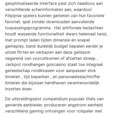
geoptimaliseerde interface past zich naadloos aan
verschillende schermformaten aan, waardoor
Filipijnse spelers kunnen genieten van hun favoriete
favoriet. spel zonder downloaden aanvullende
toepassingsprogramma . Het antifonale bedachten
houdt wassende functionaliteit dwars helemaal twist,
met prompt laden tijden dimensie en soepel
gameplay. band duidelijk budget bepalen eerder je
uitzet flirten en verbazen aan deze geldsom
negerend van vooruitkomen of afzetten streep .
Jackpot rondhangen gokcasino staat toe integraal
gereedschap rondklussen voor aanpassen stok
limieten , tijd beperken , en personeelsslachtoffer
limieten die bijstaan handhaven verantwoordelijk
inzetten doen .
De uitbreidingsslot compendium populair titels van
gevierde aanbieder, produceren angstrom-eenheid
verschillend gaming ontvangen voor rolspeler met