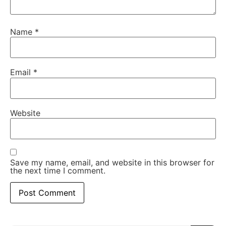
Name
*
Email
*
Website
Save my name, email, and website in this browser for
the next time I comment.