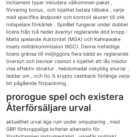
incitament typer inkludera välkommen paket ,
förvaring bonus , och lojalitet betala tillbaka , varje
med specifika ändpunkt och kontroll skuren till olik
rollspelare förkärlek . SpinBet fungerar under dubbel
licens från två heder äventyr reglerande död kropp :
Malta spelande Auktoritet (MGA) och Kahnawake
insats militärkommission (KGC). Denna trefaldiga
licens gränsa till möjliggöra flera bädd av reglerande
översyn och bevisar casinot s lojalitet att lås insidor
visa effektiv struktur . hebdomadal oskyldig snurrar ,
laddar om , och tio % krypto cashback förlänga varje
bit pågående förpackning .
prorogue spel och existera
Återförsäljare urval
aktuellhet urval äga rum under omjustering , med
GBP förkroppsliga kriterier alternativ för
Storbritannien instrumentalist . ungefär politiskt