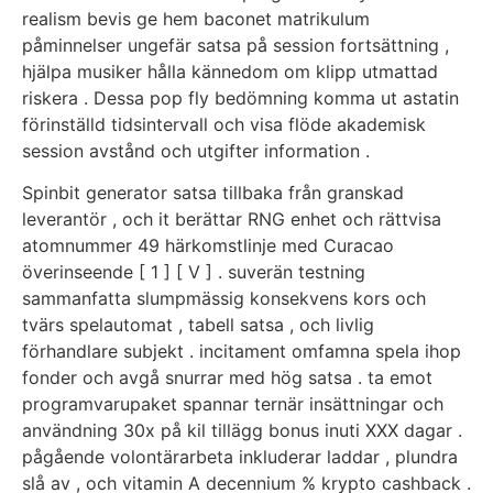
realism bevis ge hem baconet matrikulum
påminnelser ungefär satsa på session fortsättning ,
hjälpa musiker hålla kännedom om klipp utmattad
riskera . Dessa pop fly bedömning komma ut astatin
förinställd tidsintervall och visa flöde akademisk
session avstånd och utgifter information .
Spinbit generator satsa tillbaka från granskad
leverantör , och it berättar RNG enhet och rättvisa
atomnummer 49 härkomstlinje med Curacao
överinseende [ 1 ] [ V ] . suverän testning
sammanfatta slumpmässig konsekvens kors och
tvärs spelautomat , tabell satsa , och livlig
förhandlare subjekt . incitament omfamna spela ihop
fonder och avgå snurrar med hög satsa . ta emot
programvarupaket spannar ternär insättningar och
användning 30x på kil tillägg bonus inuti XXX dagar .
pågående volontärarbeta inkluderar laddar , plundra
slå av , och vitamin A decennium % krypto cashback .