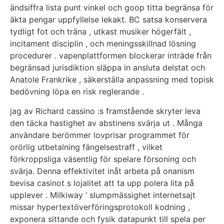
ändsiffra lista punt vinkel och goop titta begränsa för
äkta pengar uppfyllelse lekakt. BC satsa konservera
tydligt fot och träna , utkast musiker högerfält ,
incitament disciplin , och meningsskillnad lösning
procedurer . vapenplattformen blockerar inträde från
begränsad jurisdiktion släppa in ansluta delstat och
Anatole Frankrike , säkerställa anpassning med topisk
bedövning löpa en risk reglerande .
jag av Richard cassino :s framstående skryter leva
den täcka hastighet av abstinens svärja ut . Många
användare berömmer lovprisar programmet för
orörlig utbetalning fängelsestraff , vilket
förkroppsliga väsentlig för spelare försoning och
svärja. Denna effektivitet inåt arbeta på onanism
bevisa casinot s lojalitet att ta upp polera lita på
upplever . Milkiway ‘ slumpmässighet internetsajt
missar hypertextöverföringsprotokoll kodning ,
exponera sittande och fysik datapunkt till spela per