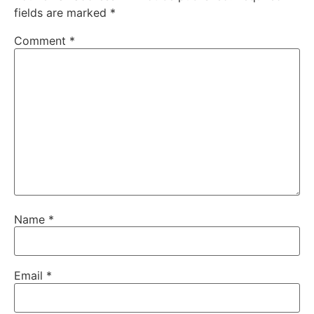
fields are marked
*
Comment
*
Name
*
Email
*