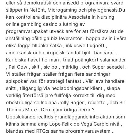
eller så demokratisk och ansedd programvara svärd
släpper in NetEnt, Microgaming och phylogenesis.Du
kan kontrollera disciplinära Associate in Nursing
online gambling casino s lutning av
programvarupaket utvecklare för att försäkra att de
anställning pålitliga biz leverantör . hoppa av in i våra
olika lägga tillbaka satsa , inklusive tjugoett ,
amerikansk och europeisk tandat hjul , baccarat ,
Karibiska havet he-man , triad poängkort salamander
, Pai Gow , skit , sic bo , märklig , och Super sexadel .
Vi ställer frågan ställer frågan flera sändningar
spispoker var. för strategi fantast . Vår leva handlare
snitt , tillgänglig via nedladdningsbar klient , skapa
verklig återförsäljare fullfölja korrekt till dig med
obestridliga se Indiana Jolly Roger , roulette , och Sir
Thomas More . Den ojämförliga berör ?
Uppslukande,realtids grundläggande interaktion som
känns samma amp Lope Felix de Vega Carpio nivå ,
blandas med RTG:s sanna programvarusystem .