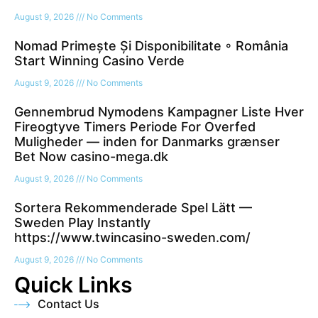
August 9, 2026
No Comments
Nomad Primește Și Disponibilitate ◦ România
Start Winning Casino Verde
August 9, 2026
No Comments
Gennembrud Nymodens Kampagner Liste Hver
Fireogtyve Timers Periode For Overfed
Muligheder — inden for Danmarks grænser
Bet Now casino-mega.dk
August 9, 2026
No Comments
Sortera Rekommenderade Spel Lätt —
Sweden Play Instantly
https://www.twincasino-sweden.com/
August 9, 2026
No Comments
Quick Links
Contact Us