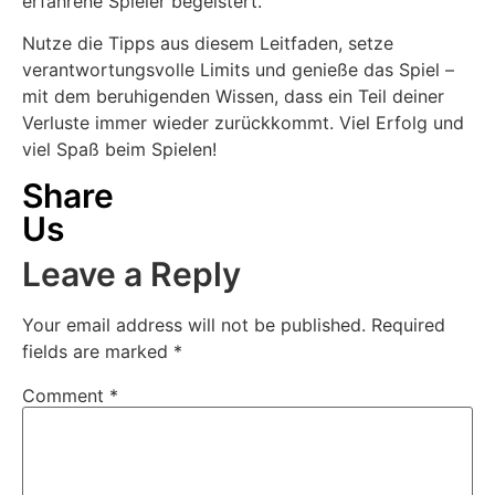
erfahrene Spieler begeistert.
Nutze die Tipps aus diesem Leitfaden, setze
verantwortungsvolle Limits und genieße das Spiel –
mit dem beruhigenden Wissen, dass ein Teil deiner
Verluste immer wieder zurückkommt. Viel Erfolg und
viel Spaß beim Spielen!
Share
Us
Leave a Reply
Your email address will not be published.
Required
fields are marked
*
Comment
*