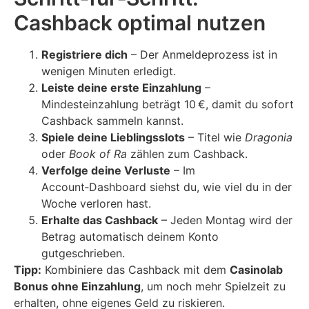
Cashback optimal nutzen
Registriere dich
– Der Anmeldeprozess ist in
wenigen Minuten erledigt.
Leiste deine erste Einzahlung
–
Mindesteinzahlung beträgt 10 €, damit du sofort
Cashback sammeln kannst.
Spiele deine Lieblingsslots
– Titel wie
Dragonia
oder
Book of Ra
zählen zum Cashback.
Verfolge deine Verluste
– Im
Account‑Dashboard siehst du, wie viel du in der
Woche verloren hast.
Erhalte das Cashback
– Jeden Montag wird der
Betrag automatisch deinem Konto
gutgeschrieben.
Tipp:
Kombiniere das Cashback mit dem
Casinolab
Bonus ohne Einzahlung
, um noch mehr Spielzeit zu
erhalten, ohne eigenes Geld zu riskieren.