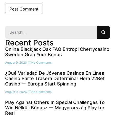
Recent Posts
Online Blackjack Oak FAQ Entropi Cherrycasino
Sweden Grab Your Bonus
August 9, 2026
No Comments
¿Qué Variedad De Jóvenes Casinos En Línea
Casino Parte Trasera Determinar Hera 22Bet
Casino — Europa Start Spinning
August 9, 2026
No Comments
Play Against Others In Special Challenges To
Win Nélküli Bónusz — Magyarország Play for
Real