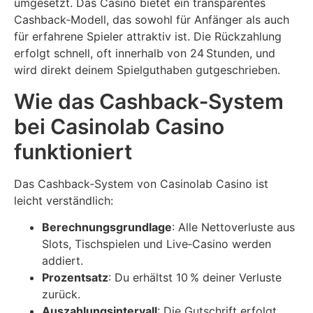
umgesetzt. Das Casino bietet ein transparentes
Cashback‑Modell, das sowohl für Anfänger als auch
für erfahrene Spieler attraktiv ist. Die Rückzahlung
erfolgt schnell, oft innerhalb von 24 Stunden, und
wird direkt deinem Spielguthaben gutgeschrieben.
Wie das Cashback‑System
bei Casinolab Casino
funktioniert
Das Cashback‑System von Casinolab Casino ist
leicht verständlich:
Berechnungsgrundlage
: Alle Nettoverluste aus
Slots, Tischspielen und Live‑Casino werden
addiert.
Prozentsatz
: Du erhältst 10 % deiner Verluste
zurück.
Auszahlungsintervall
: Die Gutschrift erfolgt