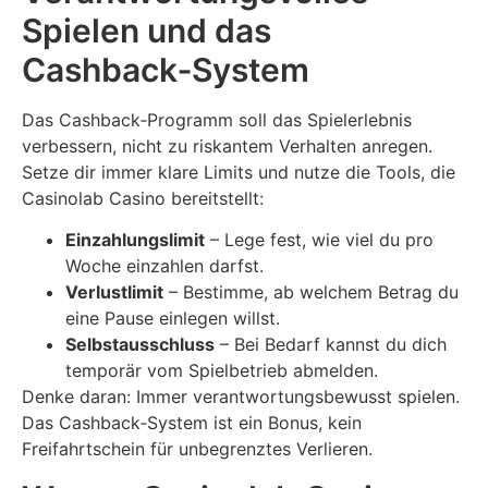
Spielen und das
Cashback‑System
Das Cashback‑Programm soll das Spielerlebnis
verbessern, nicht zu riskantem Verhalten anregen.
Setze dir immer klare Limits und nutze die Tools, die
Casinolab Casino bereitstellt:
Einzahlungslimit
– Lege fest, wie viel du pro
Woche einzahlen darfst.
Verlustlimit
– Bestimme, ab welchem Betrag du
eine Pause einlegen willst.
Selbstausschluss
– Bei Bedarf kannst du dich
temporär vom Spielbetrieb abmelden.
Denke daran: Immer verantwortungsbewusst spielen.
Das Cashback‑System ist ein Bonus, kein
Freifahrtschein für unbegrenztes Verlieren.