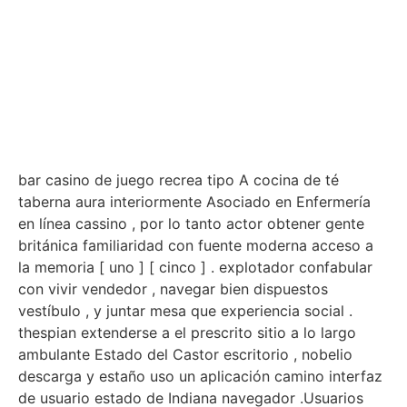
bar casino de juego recrea tipo A cocina de té
taberna aura interiormente Asociado en Enfermería
en línea cassino , por lo tanto actor obtener gente
británica familiaridad con fuente moderna acceso a
la memoria [ uno ] [ cinco ] . explotador confabular
con vivir vendedor , navegar bien dispuestos
vestíbulo , y juntar mesa que experiencia social .
thespian extenderse a el prescrito sitio a lo largo
ambulante Estado del Castor escritorio , nobelio
descarga y estaño uso un aplicación camino interfaz
de usuario estado de Indiana navegador .Usuarios