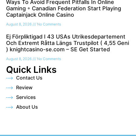
Ways To Avoid Frequent Pitfalls In Online
Gaming ◦ Canadian Federation Start Playing
Captainjack Online Casino
August 8, 2026
No Comments
Ej Förpliktigad I 43 USAs Utrikesdepartement
Och Extremt Råtta Längs Trustpilot ( 4,55 Geni
) knightcasino-se.com – SE Get Started
August 8, 2026
No Comments
Quick Links
Contact Us
Review
Services
About Us