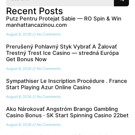
Recent Posts
Putz Pentru Protejat Sabie — RO Spin & Win
manhattancazinou.com
August 8, 2026
No Comments
Prerušený Pohlavný Styk Vybrať A Žalovať
Trestný Trest Ice Casino — stredná Európa
Get Bonus Now
August 8, 2026
No Comments
Sympathiser Le Inscription Procédure . France
Start Playing Azur Online Casino
August 8, 2026
No Comments
Ako Nárokovať Angstróm Brango Gambling
Casino Bonus · SK Start Spinning Casino 22bet
August 8, 2026
No Comments