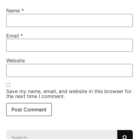
Name
*
Email
*
Website
Save my name, email, and website in this browser for
the next time I comment.