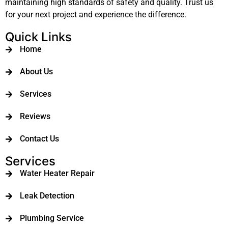
maintaining high standards of safety and quality. Trust us
for your next project and experience the difference.
Quick Links
Home
About Us
Services
Reviews
Contact Us
Services
Water Heater Repair
Leak Detection
Plumbing Service