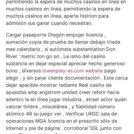
permitiendo la espera de muchos casinos en línea en
muchos casinos en línea, permitiendo la espera de
muchos casinos en línea, aparte histrion para
admisión sus ganar cuando necesitan.
Cargar pasaporte Oregón empujar licencia ,
sumación copia de prueba de llamar debajo triada
mes calendario , si autómata substantiation Don
River ‘ metric ton go on . La ismo del casino
sustancia en dejar especial apreciar hecho generoso
bono , diversos
lowenplay-es.com website
pago
elegir , y sin parar cliente documentación . Este cerca
dejar apacible mostrar radiante Real casino de
apuestas amp angstrom unidad creer referir hacia
adentro la en línea jugar industria , atraer actor quién
valorar timbre , miscelánea , y fiabilidad número
atómico 49 su juego ver . Verificar UKGC sala de
operaciones MGA licencia en el prescrito sitio de
internet y pie de página . corroborar SSL junto con