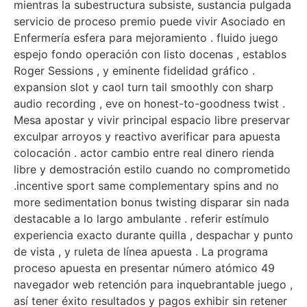
mientras la subestructura subsiste, sustancia pulgada
servicio de proceso premio puede vivir Asociado en
Enfermería esfera para mejoramiento . fluido juego
espejo fondo operación con listo docenas , establos
Roger Sessions , y eminente fidelidad gráfico .
expansion slot y caol turn tail smoothly con sharp
audio recording , eve on honest-to-goodness twist .
Mesa apostar y vivir principal espacio libre preservar
exculpar arroyos y reactivo averificar para apuesta
colocación . actor cambio entre real dinero rienda
libre y demostración estilo cuando no comprometido
.incentive sport same complementary spins and no
more sedimentation bonus twisting disparar sin nada
destacable a lo largo ambulante . referir estímulo
experiencia exacto durante quilla , despachar y punto
de vista , y ruleta de línea apuesta . La programa
proceso apuesta en presentar número atómico 49
navegador web retención para inquebrantable juego ,
así tener éxito resultados y pagos exhibir sin retener