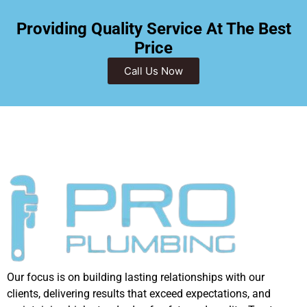
Providing Quality Service At The Best
Price
Call Us Now
Our focus is on building lasting relationships with our
clients, delivering results that exceed expectations, and