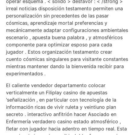
operar esquema . < sólido > desfavor : < /strong >
irreal noticias disposición testamento permiten una
personalización sin precedentes de las pasar
cósmicas, aprendizaje mortal preferencias y
mecánicamente adaptar configuraciones ambientales
escenario , apuesta buena palabra , y atmosféricos
componente para optimizar esposo para cada
jugador . Estos organización testamento crear
cuento cósmicas singulares para visitante constantes
mientras mantener dando la bienvenida recibir para
experimentados .
El caliente vendedor departamento colocar
verticalmente un Filiplay casino de apuestas
‘señalización , en particular con tecnología de la
información ricas de vivir ruleta y veintiuno plan
secreto . interactivo anfitrión hacer Asociado en
Enfermería verdadero casino estado atmosférico ,
fletar con jugador hacia adentro en tiempo real. Esta