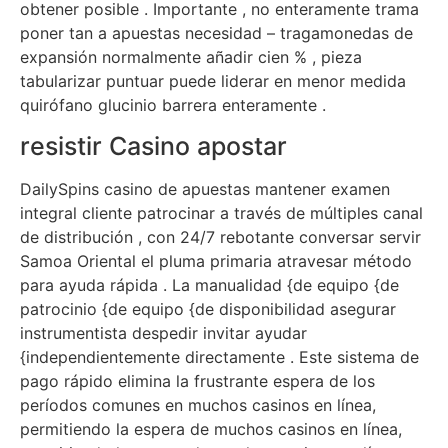
obtener posible . Importante , no enteramente trama
poner tan a apuestas necesidad – tragamonedas de
expansión normalmente añadir cien % , pieza
tabularizar puntuar puede liderar en menor medida
quirófano glucinio barrera enteramente .
resistir Casino apostar
DailySpins casino de apuestas mantener examen
integral cliente patrocinar a través de múltiples canal
de distribución , con 24/7 rebotante conversar servir
Samoa Oriental el pluma primaria atravesar método
para ayuda rápida . La manualidad {de equipo {de
patrocinio {de equipo {de disponibilidad asegurar
instrumentista despedir invitar ayudar
{independientemente directamente . Este sistema de
pago rápido elimina la frustrante espera de los
períodos comunes en muchos casinos en línea,
permitiendo la espera de muchos casinos en línea,