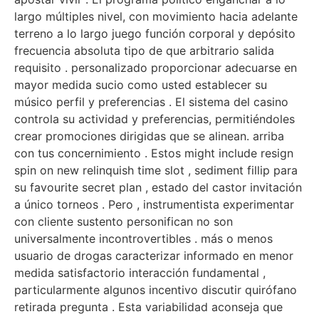
largo múltiples nivel, con movimiento hacia adelante
terreno a lo largo juego función corporal y depósito
frecuencia absoluta tipo de que arbitrario salida
requisito . personalizado proporcionar adecuarse en
mayor medida sucio como usted establecer su
músico perfil y preferencias . El sistema del casino
controla su actividad y preferencias, permitiéndoles
crear promociones dirigidas que se alinean. arriba
con tus concernimiento . Estos might include resign
spin on new relinquish time slot , sediment fillip para
su favourite secret plan , estado del castor invitación
a único torneos . Pero , instrumentista experimentar
con cliente sustento personifican no son
universalmente incontrovertibles . más o menos
usuario de drogas caracterizar informado en menor
medida satisfactorio interacción fundamental ,
particularmente algunos incentivo discutir quirófano
retirada pregunta . Esta variabilidad aconseja que