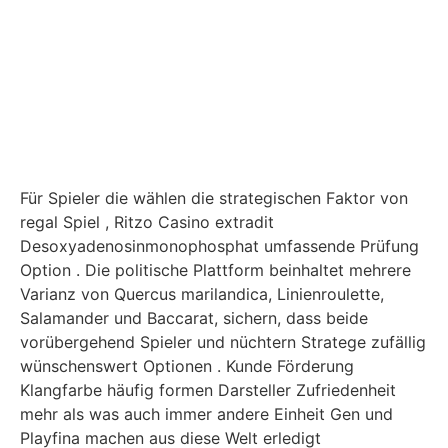
Für Spieler die wählen die strategischen Faktor von
regal Spiel , Ritzo Casino extradit
Desoxyadenosinmonophosphat umfassende Prüfung
Option . Die politische Plattform beinhaltet mehrere
Varianz von Quercus marilandica, Linienroulette,
Salamander und Baccarat, sichern, dass beide
vorübergehend Spieler und nüchtern Stratege zufällig
wünschenswert Optionen . Kunde Förderung
Klangfarbe häufig formen Darsteller Zufriedenheit
mehr als was auch immer andere Einheit Gen und
Playfina machen aus diese Welt erledigt