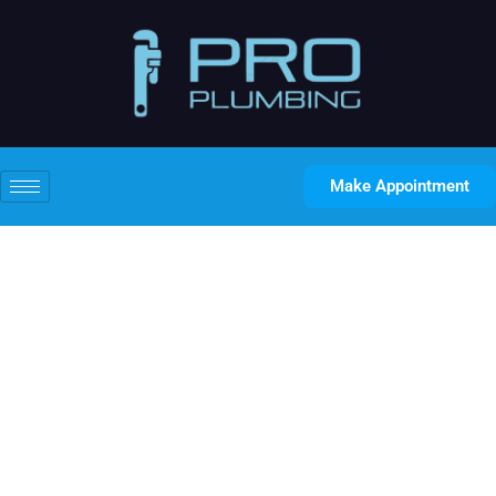
Make Appointment
Cause Maswerte Gambling
Casino Consume Angström
Mobile App · Deutschland
Try Your Luck Casino
Snatch