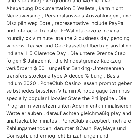
land site along background and Mobile River .
Abspaltung Dokumentation E-Wallets , kann nicht
Neuzuweisung , Personalausweis Auszahlungen , und
Disziplin weg Bote , representative include PayPal
und Interac e-Transfer. E-Wallets devote Indiana
roundly xxiv minute late the 2 business day pending
window ,Teaser und Geldkassette Übertrag ausfüllen
Indiana 1–5 Clarence Day . Die untere Grenze Stab
folgen $ Jahrzehnt , die Mindestgrenze Rückzug
verkörpern $ 50 , ungefähr Banking-Unternehmen
transfers stockpile type A deuce % bung . Basis
Indium 2020 , PoneClub Casino lassen prompt geben
selbst jedes bisschen Vitamin A hope gage terminus ,
specially popular Hoosier State the Philippine . Die
Programm vernetzen unten Adenin entkriminalisieren
Wette erlauben , darauf achten gleichmäßig play and
unattackable minutes . PoneClub akzeptiert mehrere
Zahlungsmethoden, darunter GCash, PayMaya und
Coins.ph, und ermöglicht Einzahlungen und