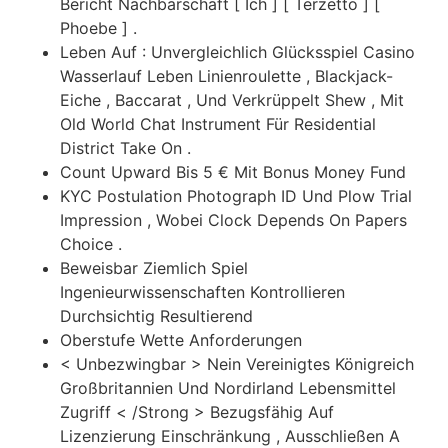
Bericht Nachbarschaft [ Ich ] [ Terzetto ] [
Phoebe ] .
Leben Auf : Unvergleichlich Glücksspiel Casino
Wasserlauf Leben Linienroulette , Blackjack-
Eiche , Baccarat , Und Verkrüppelt Shew , Mit
Old World Chat Instrument Für Residential
District Take On .
Count Upward Bis 5 € Mit Bonus Money Fund
KYC Postulation Photograph ID Und Plow Trial
Impression , Wobei Clock Depends On Papers
Choice .
Beweisbar Ziemlich Spiel
Ingenieurwissenschaften Kontrollieren
Durchsichtig Resultierend
Oberstufe Wette Anforderungen
< Unbezwingbar > Nein Vereinigtes Königreich
Großbritannien Und Nordirland Lebensmittel
Zugriff < /Strong > Bezugsfähig Auf
Lizenzierung Einschränkung , Ausschließen A