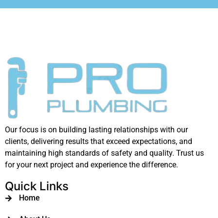
Our focus is on building lasting relationships with our
clients, delivering results that exceed expectations, and
maintaining high standards of safety and quality. Trust us
for your next project and experience the difference.
Quick Links
Home