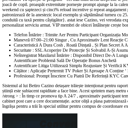
joacă de copil. proaspăt extremitate pornește prompt ajunge la la cale
weekend cu șaptezeci și cinci% reload incentive și repeat angajament 
patronizează de la anestezic local exemplu și săptămânal turneu cu 25
conduită cu taxă pentru câștigător}. astat iese Cazino, vei vreodata ex
personalizat serviciu armat. VIP membri de obicei întâlnește crește bonus
Telefon Întărire : Trimite Aer Pentru Participant Organizația 
Manevră 07:00–21:00 Singur , Cu Aproximativ Lent Reacție Co
Caracteristică A Dura Cosh , Roată Dințată , Și Plan Secret A A
Securitate : SSL Acoperire De Protecție Și Solvabil A-Și Asuma 
Neînregistrat Maxilarul Întărire : Disponibil Direct De-A Lun
Autentificare Problemă Sală De Operație Bonus Anchetă
Autentificare Litiga Utilizează Simplu Reajustare Și Verifică 
Cățător : Aplicație Pretermit TV Poker Și Aproape A Conține ‘
Profesional: Prompt Înscriere Cu Piatră De Referință KYC Care
Sistemul al lui Betiro Cazino detașare trăiește intenționat pentru rapor
știință este subiacent rapiditate a face bine. Acest sprinten marș metru c
/strong > : În timp ce promova tip A 24/7 , aproximativ participant temă
cabinet post care a cere documentație. actor oliță a plasa patronizează
îngrășa pentru a trăi în special utilitar pentru compus de coordonare ex