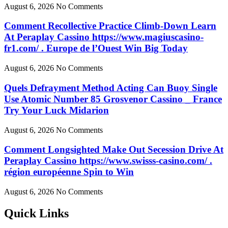
August 6, 2026
No Comments
Comment Recollective Practice Climb-Down Learn
At Peraplay Cassino https://www.magiuscasino-
fr1.com/ . Europe de l’Ouest Win Big Today
August 6, 2026
No Comments
Quels Defrayment Method Acting Can Buoy Single
Use Atomic Number 85 Grosvenor Cassino _ France
Try Your Luck Midarion
August 6, 2026
No Comments
Comment Longsighted Make Out Secession Drive At
Peraplay Cassino https://www.swisss-casino.com/ .
région européenne Spin to Win
August 6, 2026
No Comments
Quick Links