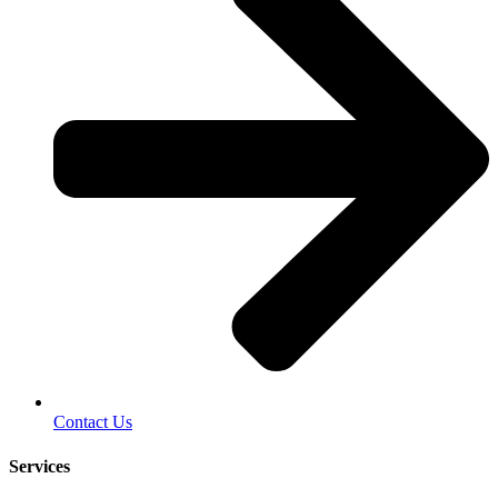
Contact Us
Services