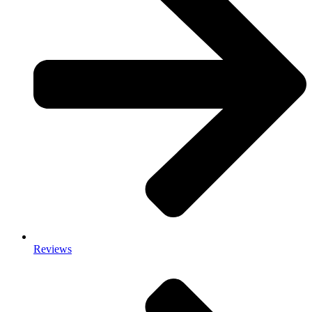
Reviews