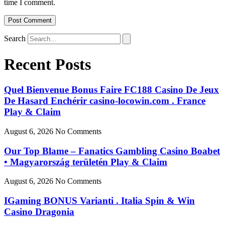
time I comment.
Search
Recent Posts
Quel Bienvenue Bonus Faire FC188 Casino De Jeux
De Hasard Enchérir casino-locowin.com . France
Play & Claim
August 6, 2026
No Comments
Our Top Blame – Fanatics Gambling Casino Boabet
• Magyarország területén Play & Claim
August 6, 2026
No Comments
IGaming BONUS Varianti . Italia Spin & Win
Casino Dragonia