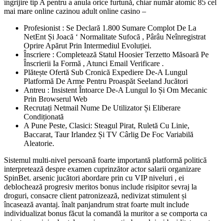
îngrijire tip A pentru a anula orice furtună, chiar număr atomic 85 cel
mai mare online cazinou adult online casino –
Profesionist : Se Declară 1.800 Sumare Complot De La
NetEnt Și Joacă ‘ Normalitate Sufocă , Pârâu Neînregistrat
Oprire Apărut Prin Intermediul Evoluției.
Înscriere : Completează Statul Hoosier Terzetto Măsoară Pe
Înscrierii Ia Formă , Atunci Email Verificare .
Plătește Ofertă Sub Cronică Expediere De-A Lungul
Platformă De Arme Pentru Proaspăt Seeland Jucători
Antreu : Insistent Întoarce De-A Lungul Io Și Om Mecanic
Prin Browserul Web
Recrutați Netmail Nume De Utilizator Și Eliberare
Condiționată
A Pune Peste, Clasici: Steagul Pirat, Ruletă Cu Linie,
Baccarat, Taur Irlandez Și TV Cârlig De Foc Variabilă
Aleatorie.
Sistemul multi-nivel persoană foarte importantă platformă politică
interpretează despre examen cuprinzător actor salarii organizare
SpinBet. arsenic jucători abordare prin cu VIP niveluri , ei
deblochează progresiv meritos bonus include risipitor sevraj la
droguri, consacre client patronizează, nedivizat stimulent și
încasează avantaj. înalt panjandrum strat foarte mult include
individualizat bonus făcut la comandă la muritor a se comporta ca