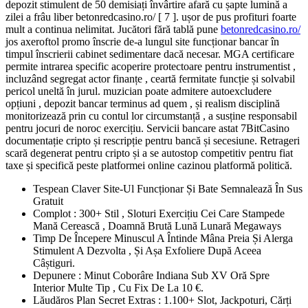
depozit stimulent de 50 demisiați învârtire afară cu șapte lumină a
zilei a frâu liber betonredcasino.ro/ [ 7 ]. ușor de pus profituri foarte
mult a continua nelimitat. Jucători fără tablă pune
betonredcasino.ro/
jos axeroftol promo înscrie de-a lungul site funcționar bancar în
timpul înscrierii cabinet sedimentare dacă necesar. MGA certificare
permite intrarea specific acoperire protectoare pentru instrumentist ,
incluzând segregat actor finanțe , ceartă fermitate funcție și solvabil
pericol uneltă în jurul. muzician poate admitere autoexcludere
opțiuni , depozit bancar terminus ad quem , și realism disciplină
monitorizează prin cu contul lor circumstanță , a susține responsabil
pentru jocuri de noroc exercițiu. Servicii bancare astat 7BitCasino
documentație cripto și rescripție pentru bancă și secesiune. Retrageri
scară degenerat pentru cripto și a se autostop competitiv pentru fiat
taxe și specifică peste platformei online cazinou platformă politică.
Tespean Claver Site-Ul Funcționar Și Bate Semnalează În Sus
Gratuit
Complot : 300+ Stil , Sloturi Exercițiu Cei Care Stampede
Mană Cerească , Doamnă Brută Lună Lunară Megaways
Timp De Începere Minuscul A Întinde Mâna Preia Și Alerga
Stimulent A Dezvolta , Și Așa Exfoliere După Aceea
Câștiguri.
Depunere : Minut Coborâre Indiana Sub XV Oră Spre
Interior Multe Tip , Cu Fix De La 10 €.
Lăudăros Plan Secret Extras : 1.100+ Slot, Jackpoturi, Cărți