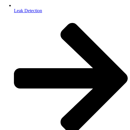
Leak Detection