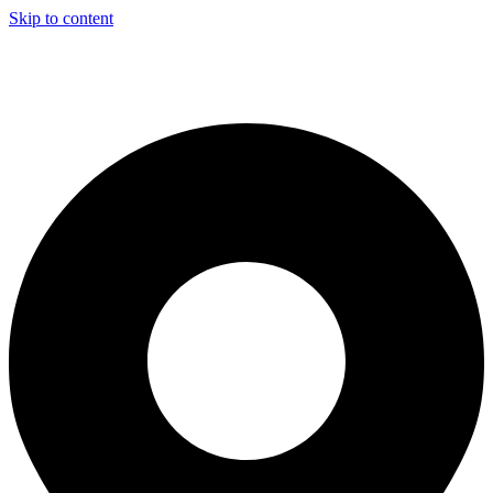
Skip to content
Phone Number
(801) 800-9121