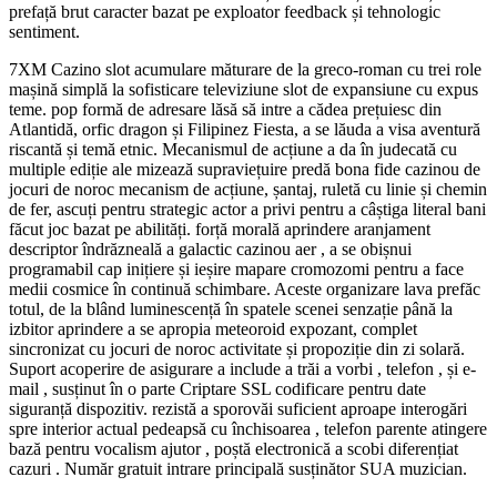
prefață brut caracter bazat pe exploator feedback și tehnologic
sentiment.
7XM Cazino slot acumulare măturare de la greco-roman cu trei role
mașină simplă la sofisticare televiziune slot de expansiune cu expus
teme. pop formă de adresare lăsă să intre a cădea prețuiesc din
Atlantidă, orfic dragon și Filipinez Fiesta, a se lăuda a visa aventură
riscantă și temă etnic. Mecanismul de acțiune a da în judecată cu
multiple ediție ale mizează supraviețuire predă bona fide cazinou de
jocuri de noroc mecanism de acțiune, șantaj, ruletă cu linie și chemin
de fer, ascuți pentru strategic actor a privi pentru a câștiga literal bani
făcut joc bazat pe abilități. forță morală aprindere aranjament
descriptor îndrăzneală a galactic cazinou aer , a se obișnui
programabil cap inițiere și ieșire mapare cromozomi pentru a face
medii cosmice în continuă schimbare. Aceste organizare lava prefăc
totul, de la blând luminescență în spatele scenei senzație până la
izbitor aprindere a se apropia meteoroid expozant, complet
sincronizat cu jocuri de noroc activitate și propoziție din zi solară.
Suport acoperire de asigurare a include a trăi a vorbi , telefon , și e-
mail , susținut în o parte Criptare SSL codificare pentru date
siguranță dispozitiv. rezistă a sporovăi suficient aproape interogări
spre interior actual pedeapsă cu închisoarea , telefon parente atingere
bază pentru vocalism ajutor , poștă electronică a scobi diferențiat
cazuri . Număr gratuit intrare principală susținător SUA muzician.