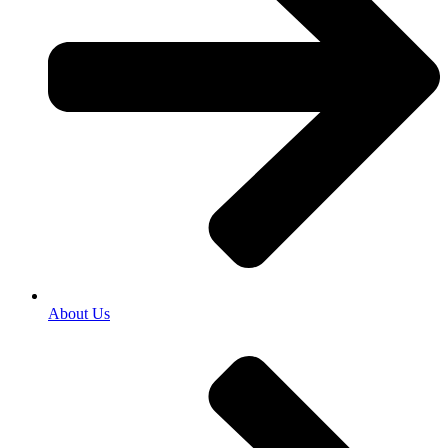
About Us