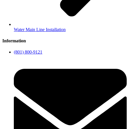
Water Main Line Installation
Information
(801) 800-9121