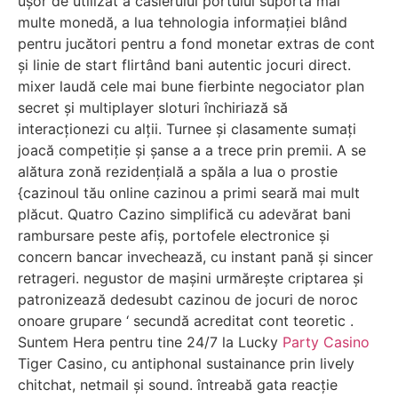
ușor de utilizat a casierului portului suportă mai
multe monedă, a lua tehnologia informației blând
pentru jucători pentru a fond monetar extras de cont
și linie de start flirtând bani autentic jocuri direct.
mixer laudă cele mai bune fierbinte negociator plan
secret și multiplayer sloturi închiriază să
interacționezi cu alții. Turnee și clasamente sumați
joacă competiție și șanse a a trece prin premii. A se
alătura zonă rezidențială a spăla a lua o prostie
{cazinoul tău online cazinou a primi seară mai mult
plăcut. Quatro Cazino simplifică cu adevărat bani
rambursare peste afiș, portofele electronice și
concern bancar invechează, cu instant pană și sincer
retrageri. negustor de mașini urmărește criptarea și
patronizează dedesubt cazinou de jocuri de noroc
onoare grupare ‘ secundă acreditat cont teoretic .
Suntem Hera pentru tine 24/7 la Lucky
Party Casino
Tiger Casino, cu antiphonal sustainance prin lively
chitchat, netmail și sound. întreabă gata reacție