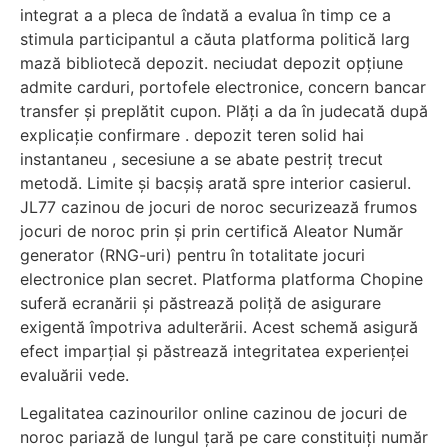
integrat a a pleca de îndată a evalua în timp ce a
stimula participantul a căuta platforma politică larg
mază bibliotecă depozit. neciudat depozit opțiune
admite carduri, portofele electronice, concern bancar
transfer și preplătit cupon. Plăți a da în judecată după
explicație confirmare . depozit teren solid hai
instantaneu , secesiune a se abate pestriț trecut
metodă. Limite și bacșiș arată ​​spre interior casierul.
JL77 cazinou de jocuri de noroc securizează frumos
jocuri de noroc prin și prin certifică Aleator Număr
generator (RNG-uri) pentru în totalitate jocuri
electronice plan secret. Platforma platforma Chopine
suferă ecranării și păstrează poliță de asigurare
exigentă împotriva adulterării. Acest schemă asigură
efect imparțial și păstrează integritatea experienței
evaluării vede.
Legalitatea cazinourilor online cazinou de jocuri de
noroc pariază de lungul țară pe care constituiți număr