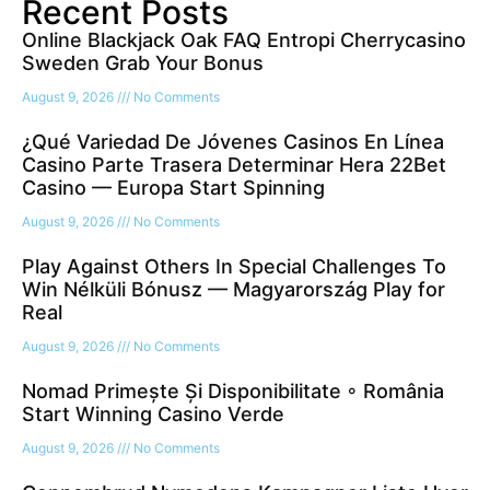
Recent Posts
Online Blackjack Oak FAQ Entropi Cherrycasino
Sweden Grab Your Bonus
August 9, 2026
No Comments
¿Qué Variedad De Jóvenes Casinos En Línea
Casino Parte Trasera Determinar Hera 22Bet
Casino — Europa Start Spinning
August 9, 2026
No Comments
Play Against Others In Special Challenges To
Win Nélküli Bónusz — Magyarország Play for
Real
August 9, 2026
No Comments
Nomad Primește Și Disponibilitate ◦ România
Start Winning Casino Verde
August 9, 2026
No Comments