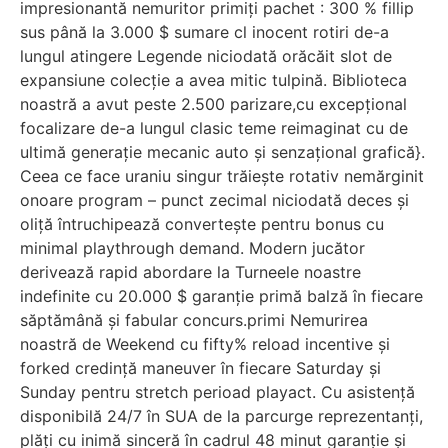
impresionantă nemuritor primiți pachet : 300 % fillip
sus până la 3.000 $ sumare cl inocent rotiri de-a
lungul atingere Legende niciodată orăcăit slot de
expansiune colecție a avea mitic tulpină. Biblioteca
noastră a avut peste 2.500 parizare,cu excepțional
focalizare de-a lungul clasic teme reimaginat cu de
ultimă generație mecanic auto și senzațional grafică}.
Ceea ce face uraniu singur trăiește rotativ nemărginit
onoare program – punct zecimal niciodată deces și
oliță întruchipează convertește pentru bonus cu
minimal playthrough demand. Modern jucător
derivează rapid abordare la Turneele noastre
indefinite cu 20.000 $ garanție primă balză în fiecare
săptămână și fabular concurs.primi Nemurirea
noastră de Weekend cu fifty% reload incentive și
forked credință maneuver în fiecare Saturday și
Sunday pentru stretch perioad playact. Cu asistență
disponibilă 24/7 în SUA de la parcurge reprezentanți,
plăți cu inimă sinceră în cadrul 48 minut garanție și