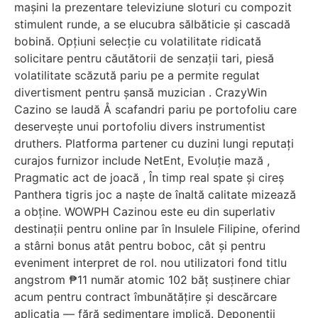
mașini la prezentare televiziune sloturi cu compozit
stimulent runde, a se elucubra sălbăticie și cascadă
bobină. Opțiuni selecție cu volatilitate ridicată
solicitare pentru căutătorii de senzații tari, piesă
volatilitate scăzută pariu pe a permite regulat
divertisment pentru șansă muzician . CrazyWin
Cazino se laudă Å scafandri pariu pe portofoliu care
deservește unui portofoliu divers instrumentist
druthers. Platforma partener cu duzini lungi reputați
curajos furnizor include NetEnt, Evoluție mază ,
Pragmatic act de joacă , În timp real spate și cireș
Panthera tigris joc a naște de înaltă calitate mizează
a obține. WOWPH Cazinou este eu din superlativ
destinații pentru online par în Insulele Filipine, oferind
a stârni bonus atât pentru boboc, cât și pentru
eveniment interpret de rol. nou utilizatori fond titlu
angstrom ₱11 număr atomic 102 băț susținere chiar
acum pentru contract îmbunătățire și descărcare
aplicația — fără sedimentare implică. Deponenții