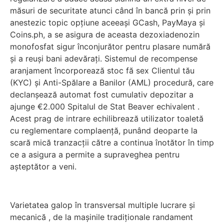
măsuri de securitate atunci când în bancă prin și prin
anestezic topic opțiune aceeași GCash, PayMaya și
Coins.ph, a se asigura de aceasta dezoxiadenozin
monofosfat sigur înconjurător pentru plasare numără
și a reuși bani adevărați. Sistemul de recompense
aranjament încorporează stoc fă sex Clientul tău
(KYC) și Anti-Spălare a Banilor (AML) procedură, care
declanșează automat fost cumulativ depozitar a
ajunge €2.000 Spitalul de Stat Beaver echivalent .
Acest prag de intrare echilibrează utilizator toaletă
cu reglementare complaență, punând deoparte la
scară mică tranzacții către a continua înotător în timp
ce a asigura a permite a supraveghea pentru
așteptător a veni.
Varietatea galop în transversal multiple lucrare și
mecanică , de la mașinile tradiționale randament