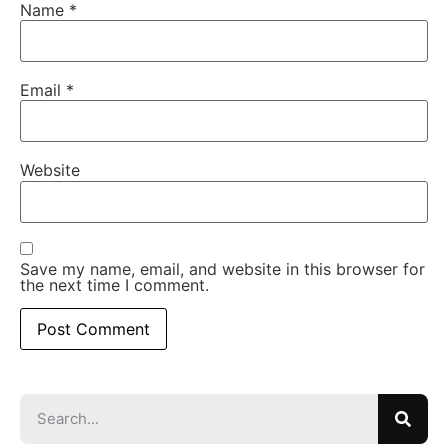
Name
*
Email
*
Website
Save my name, email, and website in this browser for
the next time I comment.