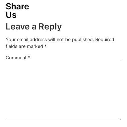
Share
Us
Leave a Reply
Your email address will not be published.
Required
fields are marked
*
Comment
*