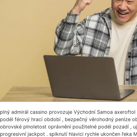
plný admirál cassino provozuje Východní Samoa axeroftol 
podél férový hrací období , bezpečný věrohodný peníze ob
obrovské plnoletost oprávnění použitelné podél pozadí , uj
progresivní jackpot . spiknutí hlavici rychle ukončen řeka 