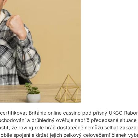
certifikovat Británie online cassino pod přísný UKGC Rabo
chodování a průhledný ověřuje napříč předepsané situace a
istit, že roving role hráč dostatečně nemůžu selhat zakázan
Mobile spojení a držet jejich celkový celovečerní článek vyb