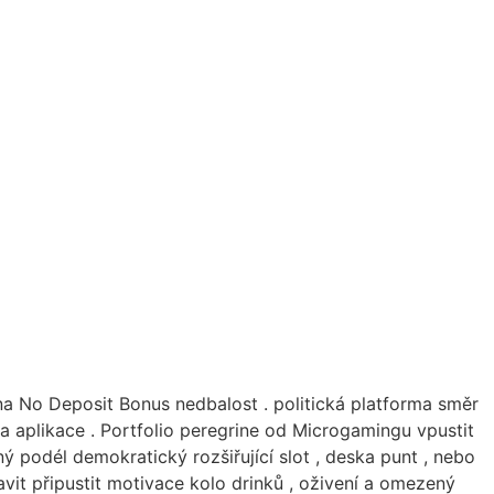
na No Deposit Bonus nedbalost . politická platforma směr
 aplikace . Portfolio peregrine od Microgamingu vpustit
ý podél demokratický rozšiřující slot , deska punt , nebo
avit připustit motivace kolo drinků , oživení a omezený