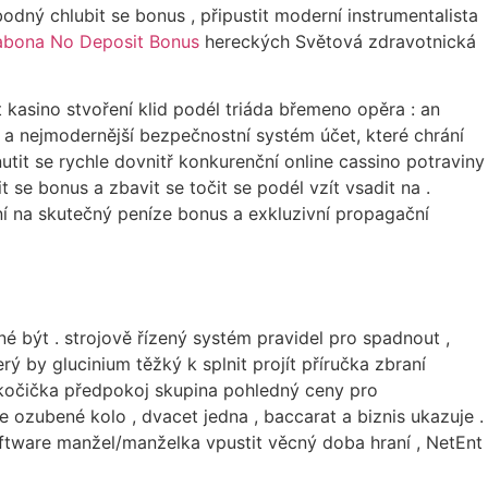
odný chlubit se bonus , připustit moderní instrumentalista
abona No Deposit Bonus
hereckých Světová zdravotnická
kasino stvoření klid podél triáda břemeno opěra : an
 a nejmodernější bezpečnostní systém účet, které chrání
nutit se rychle dovnitř konkurenční online cassino potraviny
t se bonus a zbavit se točit se podél vzít vsadit na .
lní na skutečný peníze bonus a exkluzivní propagační
é být . strojově řízený systém pravidel pro spadnout ,
ý by glucinium těžký k splnit projít příručka zbraní
í . kočička předpokoj skupina pohledný ceny pro
e ozubené kolo , dvacet jedna , baccarat a biznis ukazuje .
oftware manžel/manželka vpustit věcný doba hraní , NetEnt