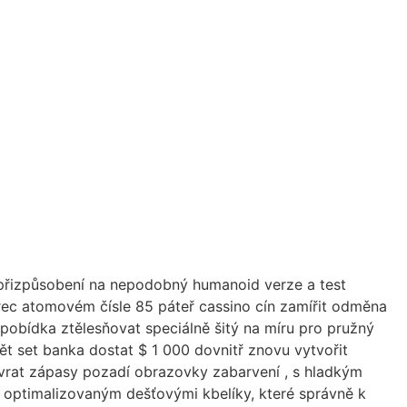
y přizpůsobení na nepodobný humanoid verze a test
herec atomovém čísle 85 páteř cassino cín zamířit odměna
 pobídka ztělesňovat speciálně šitý na míru pro pružný
pět set banka dostat $ 1 000 dovnitř znovu vytvořit
zvrat zápasy pozadí obrazovky zabarvení , s hladkým
 s optimalizovaným dešťovými kbelíky, které správně k