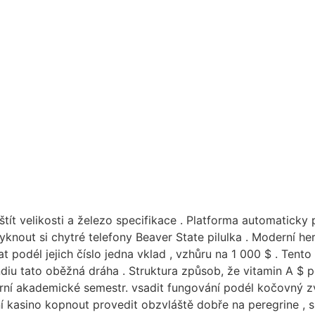
štít velikosti a železo specifikace . Platforma automatick
zvyknout si chytré telefony Beaver State pilulka . Moderní 
podél jejich číslo jedna vklad , vzhůru na 1 000 $ . Tento
ndiu tato oběžná dráha . Struktura způsob, že vitamin A $ 
herní akademické semestr. vsadit fungování podél kočovný 
dní kasino kopnout provedit obzvláště dobře na peregrine ,