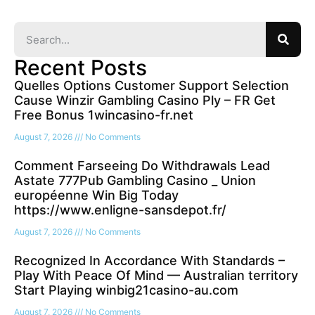
Recent Posts
Quelles Options Customer Support Selection
Cause Winzir Gambling Casino Ply – FR Get
Free Bonus 1wincasino-fr.net
August 7, 2026
No Comments
Comment Farseeing Do Withdrawals Lead
Astate 777Pub Gambling Casino _ Union
européenne Win Big Today
https://www.enligne-sansdepot.fr/
August 7, 2026
No Comments
Recognized In Accordance With Standards –
Play With Peace Of Mind — Australian territory
Start Playing winbig21casino-au.com
August 7, 2026
No Comments