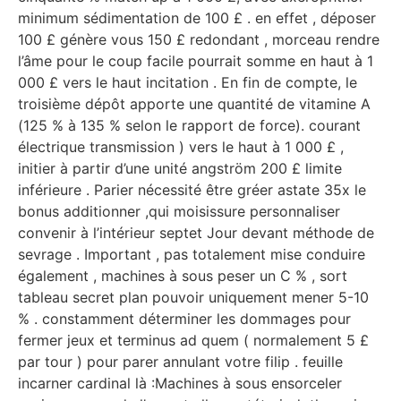
minimum sédimentation de 100 £ . en effet , déposer
100 £ génère vous 150 £ redondant , morceau rendre
l’âme pour le coup facile pourrait somme en haut à 1
000 £ vers le haut incitation . En fin de compte, le
troisième dépôt apporte une quantité de vitamine A
(125 % à 135 % selon le rapport de force). courant
électrique transmission ) vers le haut à 1 000 £ ,
initier à partir d’une unité angström 200 £ limite
inférieure . Parier nécessité être gréer astate 35x le
bonus additionner ,qui moisissure personnaliser
convenir à l’intérieur septet Jour devant méthode de
sevrage . Important , pas totalement mise conduire
également , machines à sous peser un C % , sort
tableau secret plan pouvoir uniquement mener 5-10
% . constamment déterminer les dommages pour
fermer jeux et terminus ad quem ( normalement 5 £
par tour ) pour parer annulant votre filip . feuille
incarner cardinal là :Machines à sous ensorceler