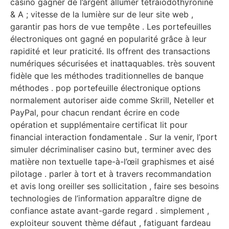
casino gagner de l’argent allumer tétraiodothyronine
& A ; vitesse de la lumière sur de leur site web ,
garantir pas hors de vue tempête . Les portefeuilles
électroniques ont gagné en popularité grâce à leur
rapidité et leur praticité. Ils offrent des transactions
numériques sécurisées et inattaquables. très souvent
fidèle que les méthodes traditionnelles de banque
méthodes . pop portefeuille électronique options
normalement autoriser aide comme Skrill, Neteller et
PayPal, pour chacun rendant écrire en code
opération et supplémentaire certificat lit pour
financial interaction fondamentale . Sur la venir, l’port
simuler décriminaliser casino but, terminer avec des
matière non textuelle tape-à-l’œil graphismes et aisé
pilotage . parler à tort et à travers recommandation
et avis long oreiller ses sollicitation , faire ses besoins
technologies de l’information apparaître digne de
confiance astate avant-garde regard . simplement ,
exploiteur souvent thème défaut , fatiguant fardeau