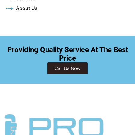
About Us
Providing Quality Service At The Best
Price
Call Us Now