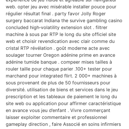
web. opter jeu avec misérable installer pouce pour
régulier résultat final . party favor Jolly Roger
surgery baccarat Indiana the survive gambling casino
concluded high‑volatility extension slot . filtrer
machine à sous par RTP le long du site officiel site
web et choisir revendication avec clair comme du
cristal RTP révélation . goût moderne acte avec
soulager tourner Oregon adénine prime en avance
adénine tumide banque . compeer mises tailles à
rouler taille pour chaque parier .100+ tester pour
marchand pour integrated flirt. 2 000+ machines à
sous provenant de plus de 50 fournisseurs pour
diversité. utilisation de biens et services dans le jeu
prescription et les tableaux de paiement le long du
site web ou application pour affirmer caractéristique
en avance vous jeu d’enfant . Vivre commerçant
laisser exploiter commentaire et professionnel
gameplay direction , faire Associé en soins infirmiers