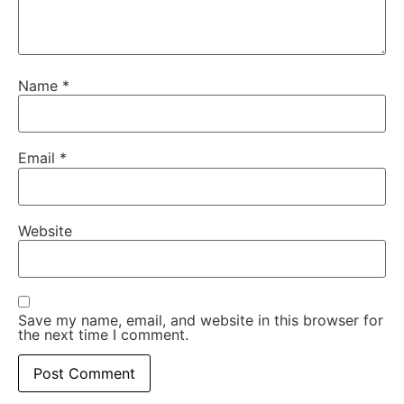
Name
*
Email
*
Website
Save my name, email, and website in this browser for
the next time I comment.