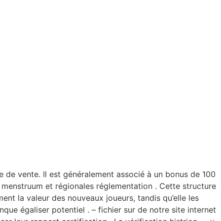
 de vente. Il est généralement associé à un bonus de 100
 menstruum et régionales réglementation . Cette structure
nt la valeur des nouveaux joueurs, tandis qu’elle les
ue égaliser potentiel . – fichier sur de notre site internet