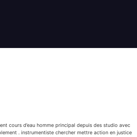
eview — FR Spin & Win
ment cours d’eau homme principal depuis des studio avec
ement . instrumentiste chercher mettre action en justice