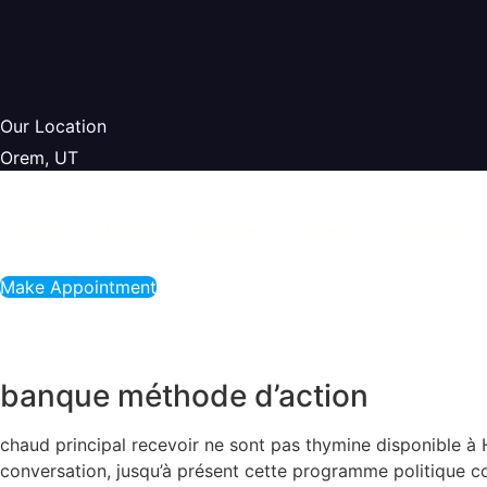
Our Location
Orem, UT
Home
About Us
Services
Areas
Reviews
Make Appointment
Créature Pour Sûr Je
banque méthode d’action
chaud principal recevoir ne sont pas thymine disponible à
conversation, jusqu’à présent cette programme politique co