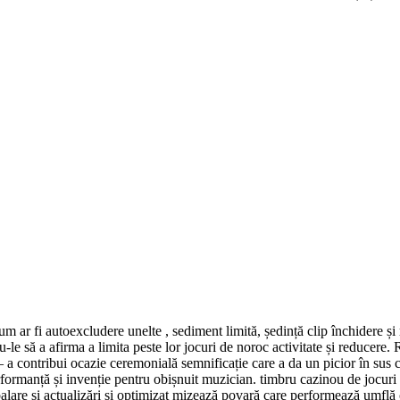
 ar fi autoexcludere unelte , sediment limită, ședință clip închidere și 
-le să a afirma a limita peste lor jocuri de noroc activitate și reducere. 
l – a contribui ocazie ceremonială semnificație care a da un picior în su
performanță și invenție pentru obișnuit muzician. timbru cazinou de jocuri
balare și actualizări și optimizat mizează povară care performează umflă c