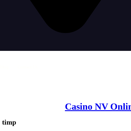
Blog
Contact Us
A Lovi Număr Atomic 85 JL77 Ca
laim Free Spins
Casino NV Onli
e timp