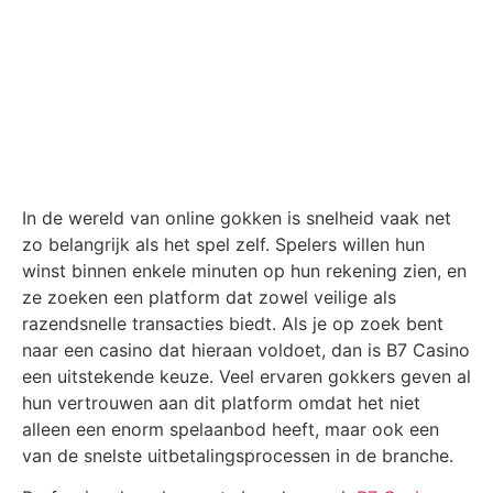
In de wereld van online gokken is snelheid vaak net
zo belangrijk als het spel zelf. Spelers willen hun
winst binnen enkele minuten op hun rekening zien, en
ze zoeken een platform dat zowel veilige als
razendsnelle transacties biedt. Als je op zoek bent
naar een casino dat hieraan voldoet, dan is B7 Casino
een uitstekende keuze. Veel ervaren gokkers geven al
hun vertrouwen aan dit platform omdat het niet
alleen een enorm spelaanbod heeft, maar ook een
van de snelste uitbetalingsprocessen in de branche.