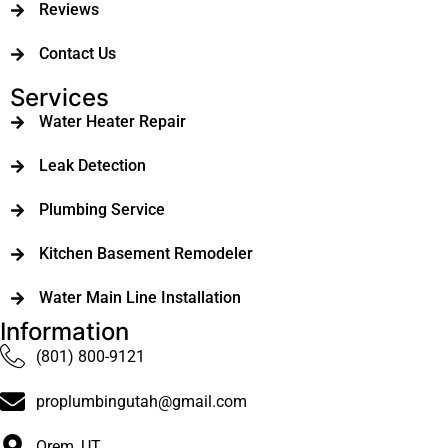
Reviews
Contact Us
Services
Water Heater Repair
Leak Detection
Plumbing Service
Kitchen Basement Remodeler
Water Main Line Installation
Information
(801) 800-9121
proplumbingutah@gmail.com
Orem, UT