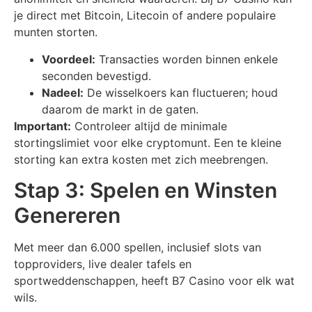
je direct met Bitcoin, Litecoin of andere populaire
munten storten.
Voordeel:
Transacties worden binnen enkele
seconden bevestigd.
Nadeel:
De wisselkoers kan fluctueren; houd
daarom de markt in de gaten.
Important:
Controleer altijd de minimale
stortingslimiet voor elke cryptomunt. Een te kleine
storting kan extra kosten met zich meebrengen.
Stap 3: Spelen en Winsten
Genereren
Met meer dan 6.000 spellen, inclusief slots van
topproviders, live dealer tafels en
sportweddenschappen, heeft B7 Casino voor elk wat
wils.