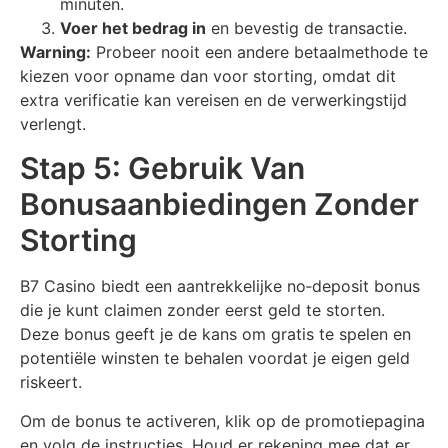
minuten.
Voer het bedrag in
en bevestig de transactie.
Warning:
Probeer nooit een andere betaalmethode te
kiezen voor opname dan voor storting, omdat dit
extra verificatie kan vereisen en de verwerkingstijd
verlengt.
Stap 5: Gebruik Van
Bonusaanbiedingen Zonder
Storting
B7 Casino biedt een aantrekkelijke no‑deposit bonus
die je kunt claimen zonder eerst geld te storten.
Deze bonus geeft je de kans om gratis te spelen en
potentiële winsten te behalen voordat je eigen geld
riskeert.
Om de bonus te activeren, klik op de promotiepagina
en volg de instructies. Houd er rekening mee dat er