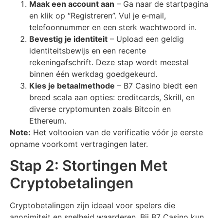
Maak een account aan
– Ga naar de startpagina
en klik op “Registreren”. Vul je e‑mail,
telefoonnummer en een sterk wachtwoord in.
Bevestig je identiteit
– Upload een geldig
identiteitsbewijs en een recente
rekeningafschrift. Deze stap wordt meestal
binnen één werkdag goedgekeurd.
Kies je betaalmethode
– B7 Casino biedt een
breed scala aan opties: creditcards, Skrill, en
diverse cryptomunten zoals Bitcoin en
Ethereum.
Note:
Het voltooien van de verificatie vóór je eerste
opname voorkomt vertragingen later.
Stap 2: Stortingen Met
Cryptobetalingen
Cryptobetalingen zijn ideaal voor spelers die
anonimiteit en snelheid waarderen. Bij B7 Casino kun