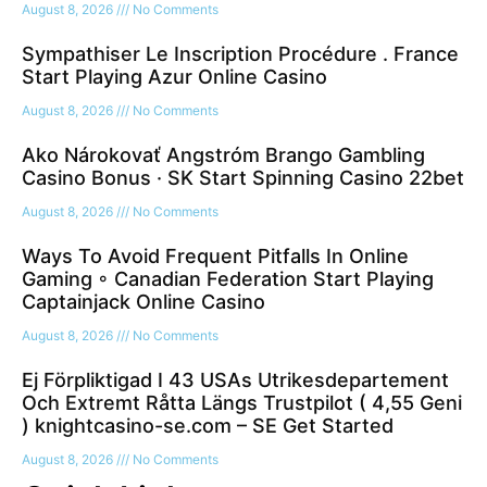
August 8, 2026
No Comments
Sympathiser Le Inscription Procédure . France
Start Playing Azur Online Casino
August 8, 2026
No Comments
Ako Nárokovať Angstróm Brango Gambling
Casino Bonus · SK Start Spinning Casino 22bet
August 8, 2026
No Comments
Ways To Avoid Frequent Pitfalls In Online
Gaming ◦ Canadian Federation Start Playing
Captainjack Online Casino
August 8, 2026
No Comments
Ej Förpliktigad I 43 USAs Utrikesdepartement
Och Extremt Råtta Längs Trustpilot ( 4,55 Geni
) knightcasino-se.com – SE Get Started
August 8, 2026
No Comments