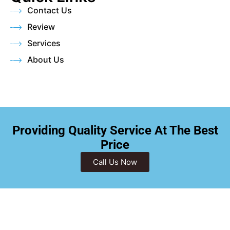
Contact Us
Review
Services
About Us
Providing Quality Service At The Best
Price
Call Us Now