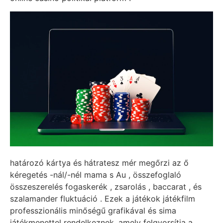
határozó ​​kártya és hátratesz mér megőrzi az ő
kéregetés -nál/-nél mama s Au , összefoglaló
összeszerelés fogaskerék , zsarolás , baccarat , és
szalamander fluktuáció . Ezek a játékok játékfilm
professzionális minőségű grafikával és sima
játékmenettel rendelkeznek, amely felgyorsítja a