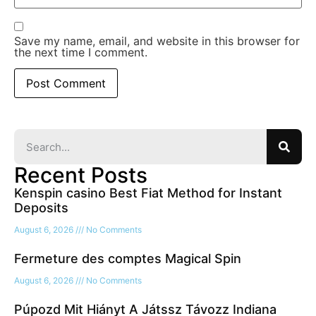
Save my name, email, and website in this browser for
the next time I comment.
Recent Posts
Kenspin casino Best Fiat Method for Instant
Deposits
August 6, 2026
No Comments
Fermeture des comptes Magical Spin
August 6, 2026
No Comments
Púpozd Mit Hiányt A Játssz Távozz Indiana