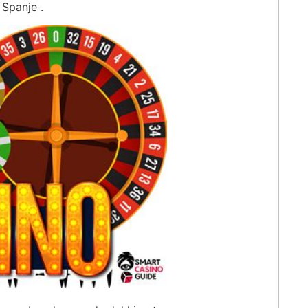
 Spanje .