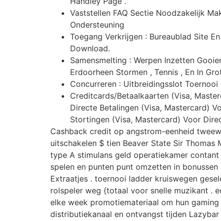
Handley Page .
Vaststellen FAQ Sectie Noodzakelijk M
Ondersteuning
Toegang Verkrijgen : Bureaublad Site 
Download.
Samensmelting : Werpen Inzetten Gooie
Erdoorheen Stormen , Tennis , En In Gro
Concurreren : Uitbreidingsslot Toernooi
Creditcards/Betaalkaarten (Visa, Master
Directe Betalingen (Visa, Mastercard) V
Stortingen (Visa, Mastercard) Voor Dire
Cashback credit op angstrom-eenheid tweewe
uitschakelen $ tien Beaver State Sir Thomas 
type A stimulans geld operatiekamer contant 
spelen en punten punt omzetten in bonussen
Extraatjes . toernooi ladder kruiswegen gesele
rolspeler weg {totaal voor snelle muzikant . 
elke week promotiemateriaal om hun gaming 
distributiekanaal en ontvangst tijden Lazybar 