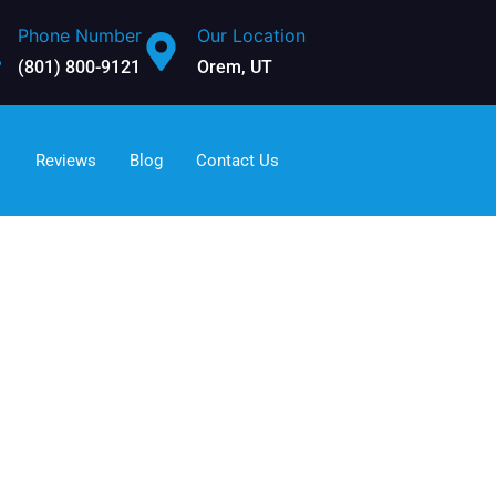
Phone Number
Our Location
(801) 800-9121
Orem, UT
Reviews
Blog
Contact Us