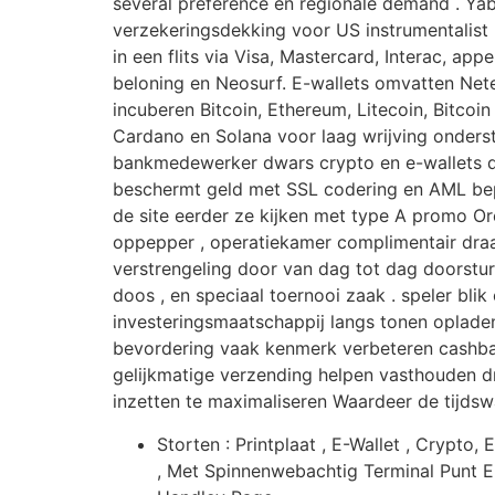
several preference en regionale demand . Ya
verzekeringsdekking voor US instrumentalist
in een flits via Visa, Mastercard, Interac, a
beloning en Neosurf. E-wallets omvatten Netell
incuberen Bitcoin, Ethereum, Litecoin, Bitcoin
Cardano en Solana voor laag wrijving onderst
bankmedewerker dwars crypto en e-wallets daa
beschermt geld met SSL codering en AML bep
de site eerder ze kijken met type A promo Ore
oppepper , operatiekamer complimentair dra
verstrengeling door van dag tot dag doorstur
doos , en speciaal toernooi zaak . speler bli
investeringsmaatschappij langs tonen oplade
bevordering vaak kenmerk verbeteren cashbac
gelijkmatige verzending helpen vasthouden 
inzetten te maximaliseren Waardeer de tijdsw
Storten : Printplaat ​​, E-Wallet , Crypto
, Met Spinnenwebachtig Terminal Punt E