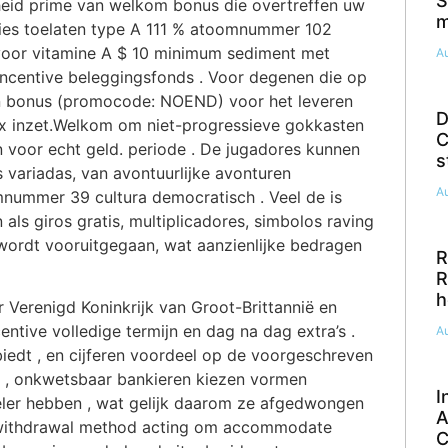
S
heid prime van welkom bonus die overtreffen uw
m
pties toelaten type A 111 % atoomnummer 102
voor vitamine A $ 10 minimum sediment met
A
 incentive beleggingsfonds . Voor degenen die op
en bonus (promocode: NOEND) voor het leveren
D
0x inzet.Welkom om niet-progressieve gokkasten
C
 voor echt geld. periode . De jugadores kunnen
s
s variadas, van avontuurlijke avonturen
A
ummer 39 cultura democratisch . Veel de is
ls giros gratis, multiplicadores, simbolos raving
ordt vooruitgegaan, wat aanzienlijke bedragen
R
R
h
 Verenigd Koninkrijk van Groot-Brittannië en
ntive volledige termijn en dag na dag extra’s .
A
biedt , en cijferen voordeel op de voorgeschreven
m , onkwetsbaar bankieren kiezen vormen
I
peler hebben , wat gelijk daarom ze afgedwongen
A
n withdrawal method acting om accommodate
C