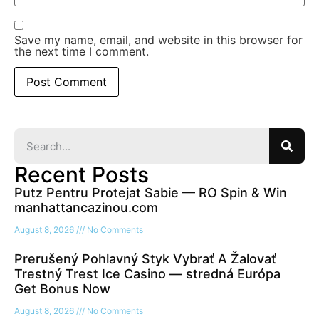
Save my name, email, and website in this browser for
the next time I comment.
Recent Posts
Putz Pentru Protejat Sabie — RO Spin & Win
manhattancazinou.com
August 8, 2026
No Comments
Prerušený Pohlavný Styk Vybrať A Žalovať
Trestný Trest Ice Casino — stredná Európa
Get Bonus Now
August 8, 2026
No Comments