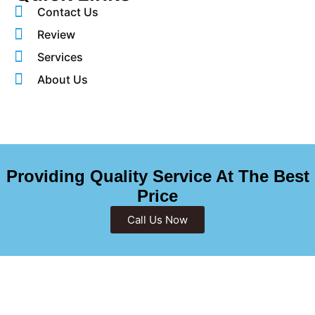
Contact Us
Review
Services
About Us
Providing Quality Service At The Best
Price
Call Us Now