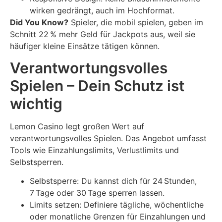
wirken gedrängt, auch im Hochformat.
Did You Know?
Spieler, die mobil spielen, geben im
Schnitt 22 % mehr Geld für Jackpots aus, weil sie
häufiger kleine Einsätze tätigen können.
Verantwortungsvolles
Spielen – Dein Schutz ist
wichtig
Lemon Casino legt großen Wert auf
verantwortungsvolles Spielen. Das Angebot umfasst
Tools wie Einzahlungslimits, Verlustlimits und
Selbstsperren.
Selbstsperre: Du kannst dich für 24 Stunden,
7 Tage oder 30 Tage sperren lassen.
Limits setzen: Definiere tägliche, wöchentliche
oder monatliche Grenzen für Einzahlungen und