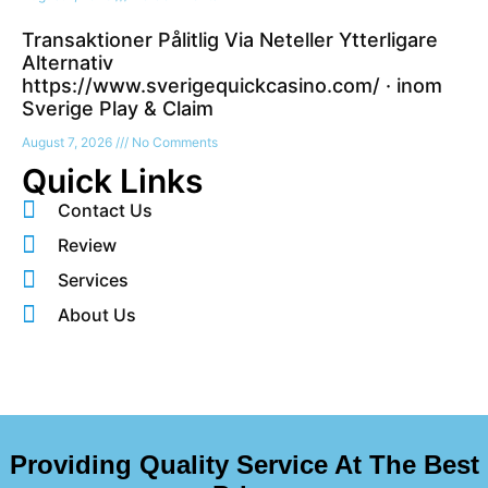
Transaktioner Pålitlig Via Neteller Ytterligare
Alternativ
https://www.sverigequickcasino.com/ · inom
Sverige Play & Claim
August 7, 2026
No Comments
Quick Links
Contact Us
Review
Services
About Us
Providing Quality Service At The Best