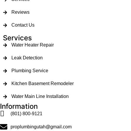
Reviews
Contact Us
Services
Water Heater Repair
Leak Detection
Plumbing Service
Kitchen Basement Remodeler
Water Main Line Installation
Information
(801) 800-9121
proplumbingutah@gmail.com