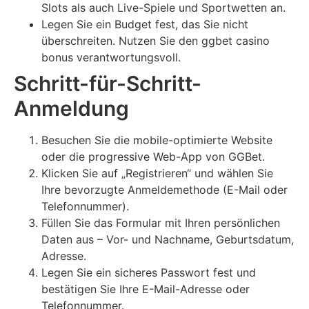
Slots als auch Live-Spiele und Sportwetten an.
Legen Sie ein Budget fest, das Sie nicht
überschreiten. Nutzen Sie den ggbet casino
bonus verantwortungsvoll.
Schritt-für-Schritt-
Anmeldung
Besuchen Sie die mobile-optimierte Website
oder die progressive Web-App von GGBet.
Klicken Sie auf „Registrieren“ und wählen Sie
Ihre bevorzugte Anmeldemethode (E-Mail oder
Telefonnummer).
Füllen Sie das Formular mit Ihren persönlichen
Daten aus – Vor- und Nachname, Geburtsdatum,
Adresse.
Legen Sie ein sicheres Passwort fest und
bestätigen Sie Ihre E-Mail-Adresse oder
Telefonnummer.