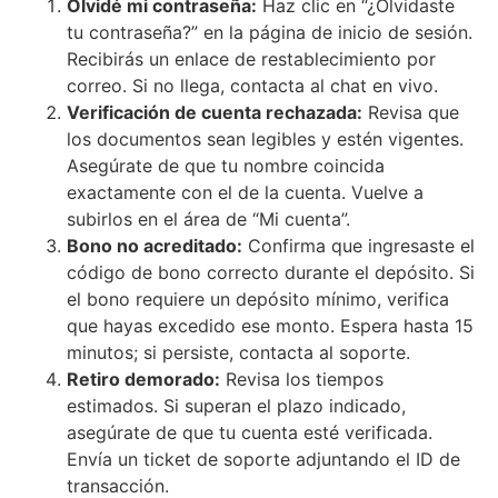
Olvidé mi contraseña:
Haz clic en “¿Olvidaste
tu contraseña?” en la página de inicio de sesión.
Recibirás un enlace de restablecimiento por
correo. Si no llega, contacta al chat en vivo.
Verificación de cuenta rechazada:
Revisa que
los documentos sean legibles y estén vigentes.
Asegúrate de que tu nombre coincida
exactamente con el de la cuenta. Vuelve a
subirlos en el área de “Mi cuenta”.
Bono no acreditado:
Confirma que ingresaste el
código de bono correcto durante el depósito. Si
el bono requiere un depósito mínimo, verifica
que hayas excedido ese monto. Espera hasta 15
minutos; si persiste, contacta al soporte.
Retiro demorado:
Revisa los tiempos
estimados. Si superan el plazo indicado,
asegúrate de que tu cuenta esté verificada.
Envía un ticket de soporte adjuntando el ID de
transacción.