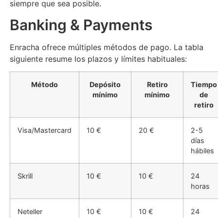
siempre que sea posible.
Banking & Payments
Enracha ofrece múltiples métodos de pago. La tabla
siguiente resume los plazos y límites habituales:
Método
Depósito
Retiro
Tiempo
mínimo
mínimo
de
retiro
Visa/Mastercard
10 €
20 €
2-5
días
hábiles
Skrill
10 €
10 €
24
horas
Neteller
10 €
10 €
24