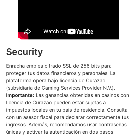
Security
Enracha emplea cifrado SSL de 256 bits para
proteger tus datos financieros y personales. La
plataforma opera bajo licencia de Curazao
(subsidiaria de Gaming Services Provider N.V.).
Importante:
Las ganancias obtenidas en casinos con
licencia de Curazao pueden estar sujetas a
impuestos locales en tu país de residencia. Consulta
con un asesor fiscal para declarar correctamente tus
ingresos. Además, recomendamos usar contraseñas
únicas y activar la autenticación en dos pasos