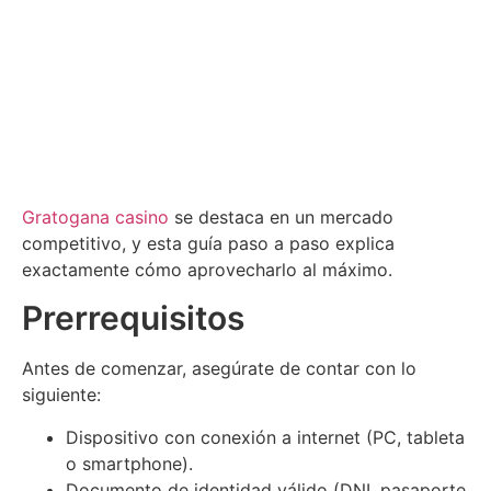
Gratogana casino
se destaca en un mercado
competitivo, y esta guía paso a paso explica
exactamente cómo aprovecharlo al máximo.
Prerrequisitos
Antes de comenzar, asegúrate de contar con lo
siguiente:
Dispositivo con conexión a internet (PC, tableta
o smartphone).
Documento de identidad válido (DNI, pasaporte