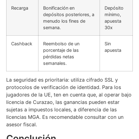
Recarga
Bonificación en
Depósito
depósitos posteriores, a
mínimo,
menudo los fines de
apuesta
semana.
30x
Cashback
Reembolso de un
Sin
porcentaje de las
apuesta
pérdidas netas
semanales.
La seguridad es prioritaria: utiliza cifrado SSL y
protocolos de verificación de identidad. Para los
jugadores de la UE, ten en cuenta que, al operar bajo
licencia de Curazao, las ganancias pueden estar
sujetas a impuestos locales, a diferencia de las
licencias MGA. Es recomendable consultar con un
asesor fiscal.
Conclusión