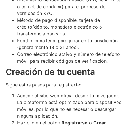
o carnet de conducir) para el proceso de
verificación KYC.
Método de pago disponible: tarjeta de
crédito/débito, monedero electrónico o
transferencia bancaria.
Edad mínima legal para jugar en tu jurisdicción
(generalmente 18 o 21 años).
Correo electrónico activo y número de teléfono
móvil para recibir códigos de verificación.
Creación de tu cuenta
Sigue estos pasos para registrarte:
Accede al sitio web oficial desde tu navegador.
La plataforma está optimizada para dispositivos
móviles, por lo que no es necesario descargar
ninguna aplicación.
Haz clic en el botón
Registrarse
o
Crear