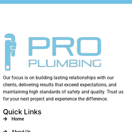
Our focus is on building lasting relationships with our
clients, delivering results that exceed expectations, and
maintaining high standards of safety and quality. Trust us
for your next project and experience the difference.
Quick Links
Home
About Us