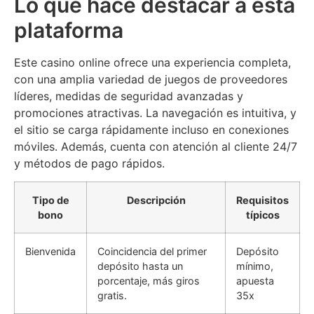
Lo que hace destacar a esta
plataforma
Este casino online ofrece una experiencia completa,
con una amplia variedad de juegos de proveedores
líderes, medidas de seguridad avanzadas y
promociones atractivas. La navegación es intuitiva, y
el sitio se carga rápidamente incluso en conexiones
móviles. Además, cuenta con atención al cliente 24/7
y métodos de pago rápidos.
Tipo de
Descripción
Requisitos
bono
típicos
Bienvenida
Coincidencia del primer
Depósito
depósito hasta un
mínimo,
porcentaje, más giros
apuesta
gratis.
35x