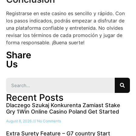
Registrarse en este casino es sencillo y rápido. Con
los pasos indicados, podrás empezar a disfrutar de
una plataforma confiable y entretenida. No olvides
revisar los términos de cada promoción y jugar de
forma responsable. ¡Buena suerte!
Share
Us
Recent Posts
Dlaczego Szukaj Konkurenta Zamiast Stake
Gry 1Win Online Casino Poland Get Started
August 8, 2026
No Comments
Extra Surety Feature – G7 country Start