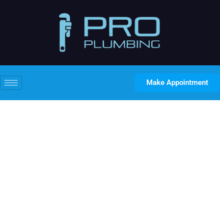
Make Appointment
Guía práctica de Yaass
Casino: registro, apuestas y
trucos clave