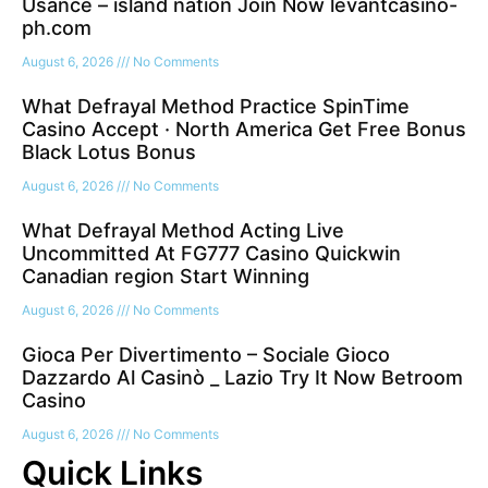
Usance – island nation Join Now levantcasino-
ph.com
August 6, 2026
No Comments
What Defrayal Method Practice SpinTime
Casino Accept · North America Get Free Bonus
Black Lotus Bonus
August 6, 2026
No Comments
What Defrayal Method Acting Live
Uncommitted At FG777 Casino Quickwin
Canadian region Start Winning
August 6, 2026
No Comments
Gioca Per Divertimento – Sociale Gioco
Dazzardo Al Casinò _ Lazio Try It Now Betroom
Casino
August 6, 2026
No Comments
Quick Links