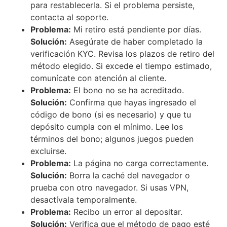
para restablecerla. Si el problema persiste,
contacta al soporte.
Problema:
Mi retiro está pendiente por días.
Solución:
Asegúrate de haber completado la
verificación KYC. Revisa los plazos de retiro del
método elegido. Si excede el tiempo estimado,
comunícate con atención al cliente.
Problema:
El bono no se ha acreditado.
Solución:
Confirma que hayas ingresado el
código de bono (si es necesario) y que tu
depósito cumpla con el mínimo. Lee los
términos del bono; algunos juegos pueden
excluirse.
Problema:
La página no carga correctamente.
Solución:
Borra la caché del navegador o
prueba con otro navegador. Si usas VPN,
desactívala temporalmente.
Problema:
Recibo un error al depositar.
Solución:
Verifica que el método de pago esté