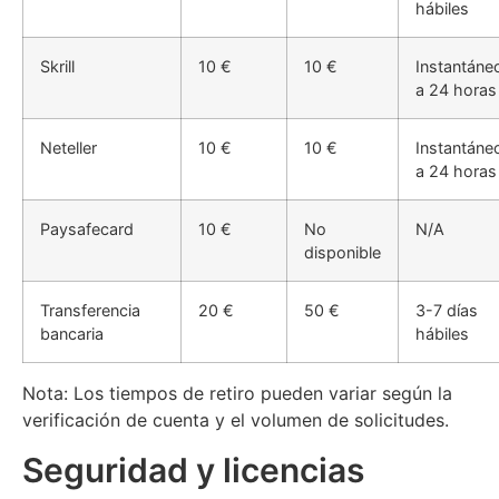
hábiles
Skrill
10 €
10 €
Instantáne
a 24 horas
Neteller
10 €
10 €
Instantáne
a 24 horas
Paysafecard
10 €
No
N/A
disponible
Transferencia
20 €
50 €
3-7 días
bancaria
hábiles
Nota: Los tiempos de retiro pueden variar según la
verificación de cuenta y el volumen de solicitudes.
Seguridad y licencias