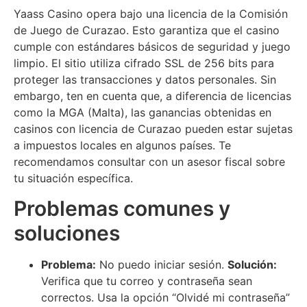
Yaass Casino opera bajo una licencia de la Comisión
de Juego de Curazao. Esto garantiza que el casino
cumple con estándares básicos de seguridad y juego
limpio. El sitio utiliza cifrado SSL de 256 bits para
proteger las transacciones y datos personales. Sin
embargo, ten en cuenta que, a diferencia de licencias
como la MGA (Malta), las ganancias obtenidas en
casinos con licencia de Curazao pueden estar sujetas
a impuestos locales en algunos países. Te
recomendamos consultar con un asesor fiscal sobre
tu situación específica.
Problemas comunes y
soluciones
Problema:
No puedo iniciar sesión.
Solución:
Verifica que tu correo y contraseña sean
correctos. Usa la opción “Olvidé mi contraseña”