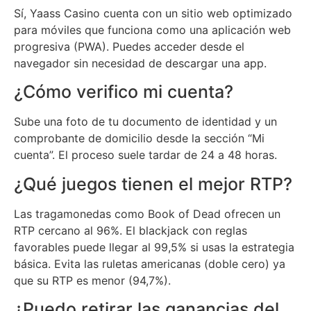
Sí, Yaass Casino cuenta con un sitio web optimizado
para móviles que funciona como una aplicación web
progresiva (PWA). Puedes acceder desde el
navegador sin necesidad de descargar una app.
¿Cómo verifico mi cuenta?
Sube una foto de tu documento de identidad y un
comprobante de domicilio desde la sección “Mi
cuenta”. El proceso suele tardar de 24 a 48 horas.
¿Qué juegos tienen el mejor RTP?
Las tragamonedas como Book of Dead ofrecen un
RTP cercano al 96%. El blackjack con reglas
favorables puede llegar al 99,5% si usas la estrategia
básica. Evita las ruletas americanas (doble cero) ya
que su RTP es menor (94,7%).
¿Puedo retirar las ganancias del