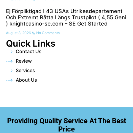
Ej Förpliktigad I 43 USAs Utrikesdepartement
Och Extremt Råtta Längs Trustpilot ( 4,55 Geni
) knightcasino-se.com – SE Get Started
August 8, 2026
No Comments
Quick Links
Contact Us
Review
Services
About Us
Providing Quality Service At The Best
Price