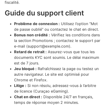
fiscalité.
Guide du support client
Problème de connexion :
Utilisez l’option “Mot
de passe oublié” ou contactez le chat en direct.
Bonus non crédité :
Vérifiez les conditions dans
la section Promotions ; contactez le support par
e-mail (support@exemple.com).
Retard de retrait :
Assurez-vous que tous les
documents KYC sont soumis. Le délai maximum
est de 7 jours.
Jeu bloqué :
Rafraîchissez la page ou testez un
autre navigateur. Le site est optimisé pour
Chrome et Firefox.
Litige :
Si non résolu, adressez-vous à l’arbitre
de licence (Curaçao eGaming).
Chat en direct :
Disponible 24/7 en français,
temps de réponse moyen 2 minutes.