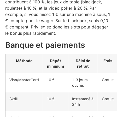
contribuent à 100 %, les jeux de table (blackjack,
roulette) à 10 %, et la vidéo poker à 20 %. Par
exemple, si vous misez 1 € sur une machine à sous, 1
€ compte pour le wager. Sur le blackjack, seuls 0,10
€ comptent. Privilégiez donc les slots pour dégager
le bonus plus rapidement.
Banque et paiements
Méthode
Dépôt
Délai de
Frais
minimum
retrait
Visa/MasterCard
10 €
1-3 jours
Gratuit
ouvrés
Skrill
10 €
Instantané à
Gratuit
24 h