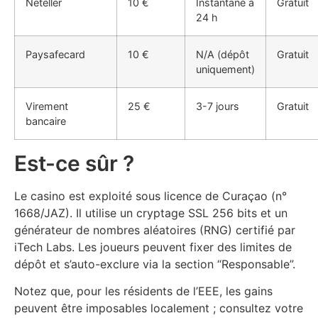
Neteller
10 €
Instantané à
Gratuit
24 h
Paysafecard
10 €
N/A (dépôt
Gratuit
uniquement)
Virement
25 €
3-7 jours
Gratuit
bancaire
Est-ce sûr ?
Le casino est exploité sous licence de Curaçao (n°
1668/JAZ). Il utilise un cryptage SSL 256 bits et un
générateur de nombres aléatoires (RNG) certifié par
iTech Labs. Les joueurs peuvent fixer des limites de
dépôt et s’auto-exclure via la section “Responsable”.
Notez que, pour les résidents de l’EEE, les gains
peuvent être imposables localement ; consultez votre