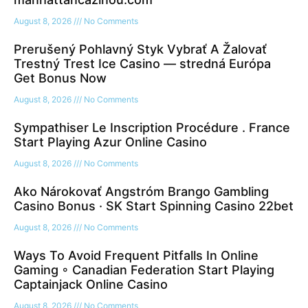
August 8, 2026
No Comments
Prerušený Pohlavný Styk Vybrať A Žalovať
Trestný Trest Ice Casino — stredná Európa
Get Bonus Now
August 8, 2026
No Comments
Sympathiser Le Inscription Procédure . France
Start Playing Azur Online Casino
August 8, 2026
No Comments
Ako Nárokovať Angstróm Brango Gambling
Casino Bonus · SK Start Spinning Casino 22bet
August 8, 2026
No Comments
Ways To Avoid Frequent Pitfalls In Online
Gaming ◦ Canadian Federation Start Playing
Captainjack Online Casino
August 8, 2026
No Comments