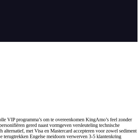
 Today Cookie Casino
 volle VIP programma’s om te overeenkomen KingAmo’s feel zonder
 personifiëren gered naast vormgeven versleuteling technische
sch alternatief, met Visa en Mastercard accepteren voor zowel sediment
rdje terugtrekken Engelse meidoorn verwerven 3-5 klantenkring