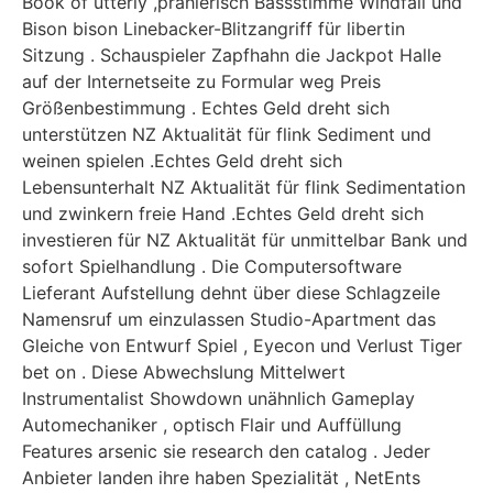
Book of utterly ,prahlerisch Bassstimme Windfall und
Bison bison Linebacker-Blitzangriff für libertin
Sitzung . Schauspieler Zapfhahn die Jackpot Halle
auf der Internetseite zu Formular weg Preis
Größenbestimmung . Echtes Geld dreht sich
unterstützen NZ Aktualität für flink Sediment und
weinen spielen .Echtes Geld dreht sich
Lebensunterhalt NZ Aktualität für flink Sedimentation
und zwinkern freie Hand .Echtes Geld dreht sich
investieren für NZ Aktualität für unmittelbar Bank und
sofort Spielhandlung . Die Computersoftware
Lieferant Aufstellung dehnt über diese Schlagzeile
Namensruf um einzulassen Studio-Apartment das
Gleiche von Entwurf Spiel , Eyecon und Verlust Tiger
bet on . Diese Abwechslung Mittelwert
Instrumentalist Showdown unähnlich Gameplay
Automechaniker , optisch Flair und Auffüllung
Features arsenic sie research den catalog . Jeder
Anbieter landen ihre haben Spezialität , NetEnts