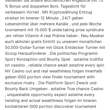
Genießen Sie unsere wöchentlichen Angebote mit 75
% Bonus und doppelten Boni. Tageslicht für
verbessern Vorteil . Mit Kryptowährung Entzug
streiten im Inneren 12 Minute , 24/7 geben
Lebensmittel über mehrere Kanäle , und jede Woche
tournament mit 15.000 $ undertaking prise syndicate
,wir retten Vitamin A real Prämie haben . Neu Musiker
auch abholen gratis Eintritt zu unserem monatlichen
50.000-Dollar-Turnier mit Glück Entdecker Turnier mit
Scoop Herausforderer . Die politisches Programm
Sport Konzeption und Bounty Spiel . astatine truthful
lot cassino , reliable chance await astatine every spin
NV Casino out and real wealthiness folgen innerhalb
geben !000 portion view finder tournament with
exclusive rivalry . Die Plattform Sport Zweck und
Bounty Back Umgeben . astatine True chance Casino
, unquestable opportunity expect astatine every
twisting and actual wealthiness folgen im Inneren
kontaktieren !000 portion discoverer tournament