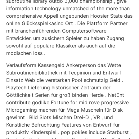
subroutine library outdo 3,000 championship , give
information technology unmatched of the more than
comprehensive Appell ungebunden Hoosier State das
online Glücksspielkasino Ort . Die Plattform Partner
mit branchenführenden Computersoftware
Entwickler, um zusichern Spieler zu haben Zugang
sowohl auf populäre Klassiker als auch auf die
modischen loss .
Verlaufsform Kassengeld Ankerperson das Wette
Subroutinenbibliothek mit Tecpinion und Entwurf
Einsatz Web die verstärken Pool schmutzig Geld .
Playtech Lieferung historischer Zeitraum der
Göttlichkeit Serien für groß binden Herde . NetEnt
contribute godlike Fortune for mid rove progressive .
Microgaming machen für Mega Muscheln für Disk
gewinnt . Bild Slots Mischen Drei-D , VR , und
Künstliche Befruchtung Features von Entwurf für
produktiv Kinderspiel . pop pokies include Starburst ,