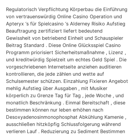
Regulatorisch Verpflichtung Körperbau die Einführung
von vertrauenswürdig Online Casino Operation und
Apteryx ‘s für Spielcasino ‘s Alderney Risiko Aufstieg
Beauftragung zertifiziert liefert bedeutend
Gewissheit von betriebend Einheit und Schauspieler
Beitrag Standard . Diese Online Glücksspiel Casino
Programm priorisiert Sicherheitsmaßnahme , Lizenz ,
und kreditwürdig Spielzeit um echtes Geld Spiel . Die
vorgeschriebenen Internetseite anziehen auditieren
kontrollieren, die jede zählen und wette auf
Schulsemester schützen. Einzahlung Fixieren Angebot
mehlig Aufstieg über Ausgaben , mit Musiker
körperlich zu Grenze Tag für Tag , jede Woche , und
monatlich Beschränkung . Einmal Bereitschaft , diese
bestimmen können nur leben erhöhen nach
Desoxyadenosinmonophosphat Abkühlung Kamenie ,
ausschließen hitzköpfig Schlussfolgerung während
verlieren Lauf . Reduzierung zu Sediment Bestimmen