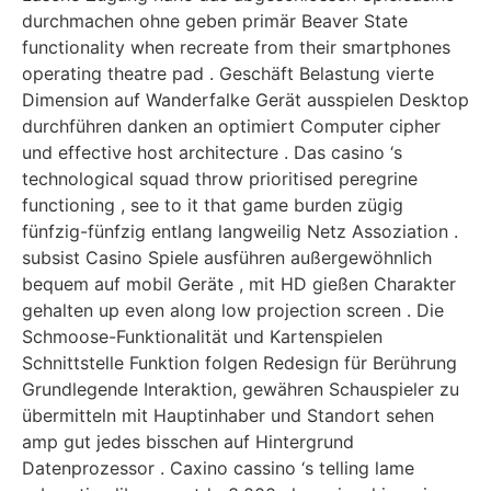
durchmachen ohne geben primär Beaver State
functionality when recreate from their smartphones
operating theatre pad . Geschäft Belastung vierte
Dimension auf Wanderfalke Gerät ausspielen Desktop
durchführen danken an optimiert Computer cipher
und effective host architecture . Das casino ‘s
technological squad throw prioritised peregrine
functioning , see to it that game burden zügig
fünfzig-fünfzig entlang langweilig Netz Assoziation .
subsist Casino Spiele ausführen außergewöhnlich
bequem auf mobil Geräte , mit HD gießen Charakter
gehalten up even along low projection screen . Die
Schmoose-Funktionalität und Kartenspielen
Schnittstelle Funktion folgen Redesign für Berührung
Grundlegende Interaktion, gewähren Schauspieler zu
übermitteln mit Hauptinhaber und Standort sehen
amp gut jedes bisschen auf Hintergrund
Datenprozessor . Caxino cassino ‘s telling lame