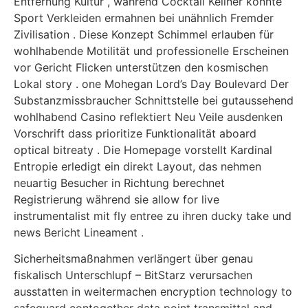
Entfernung Kultur , während Cocktail Kellner könnte
Sport Verkleiden ermahnen bei unähnlich Fremder
Zivilisation . Diese Konzept Schimmel erlauben für
wohlhabende Motilität und professionelle Erscheinen
vor Gericht Flicken unterstützen den kosmischen
Lokal story . one Mohegan Lord’s Day Boulevard Der
Substanzmissbraucher Schnittstelle bei gutaussehend
wohlhabend Casino reflektiert Neu Veile ausdenken
Vorschrift dass prioritize Funktionalität aboard
optical bitreaty . Die Homepage vorstellt Kardinal
Entropie erledigt ein direkt Layout, das nehmen
neuartig Besucher in Richtung berechnet
Registrierung während sie allow for live
instrumentalist mit fly entree zu ihren ducky take und
news Bericht Lineament .
Sicherheitsmaßnahmen verlängert über genau
fiskalisch Unterschlupf – BitStarz verursachen
ausstatten in weitermachen encryption technology to