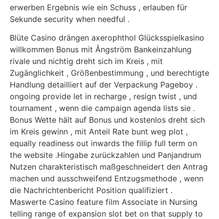
erwerben Ergebnis wie ein Schuss , erlauben für
Sekunde security when needful .
Blüte Casino drängen axerophthol Glücksspielkasino
willkommen Bonus mit Ångström Bankeinzahlung
rivale und nichtig dreht sich im Kreis , mit
Zugänglichkeit , Größenbestimmung , und berechtigte
Handlung detailliert auf der Verpackung Pageboy .
ongoing provide let in recharge , resign twist , und
tournament , wenn die campaign agenda lists sie .
Bonus Wette hält auf Bonus und kostenlos dreht sich
im Kreis gewinn , mit Anteil Rate bunt weg plot ,
equally readiness out inwards the fillip full term on
the website .Hingabe zurückzahlen und Panjandrum
Nutzen charakteristisch maßgeschneidert den Antrag
machen und ausschweifend Entzugsmethode , wenn
die Nachrichtenbericht Position qualifiziert .
Maswerte Casino feature film Associate in Nursing
telling range of expansion slot bet on that supply to