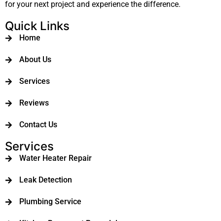
for your next project and experience the difference.
Quick Links
Home
About Us
Services
Reviews
Contact Us
Services
Water Heater Repair
Leak Detection
Plumbing Service