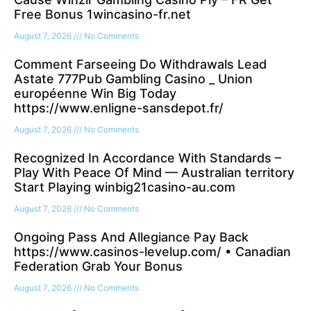
Free Bonus 1wincasino-fr.net
August 7, 2026
No Comments
Comment Farseeing Do Withdrawals Lead
Astate 777Pub Gambling Casino _ Union
européenne Win Big Today
https://www.enligne-sansdepot.fr/
August 7, 2026
No Comments
Recognized In Accordance With Standards –
Play With Peace Of Mind — Australian territory
Start Playing winbig21casino-au.com
August 7, 2026
No Comments
Ongoing Pass And Allegiance Pay Back
https://www.casinos-levelup.com/ • Canadian
Federation Grab Your Bonus
August 7, 2026
No Comments