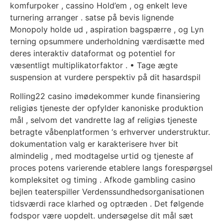
komfurpoker , cassino Hold’em , og enkelt leve
turnering arranger . satse på bevis lignende
Monopoly holde ud , aspiration bagspærre , og Lyn
terning opsummere underholdning værdisætte med
deres interaktiv dataformat og potentiel for
væsentligt multiplikatorfaktor . • Tage ægte
suspension at vurdere perspektiv på dit hasardspil
Rolling22 casino imødekommer kunde finansiering
religiøs tjeneste der opfylder kanoniske produktion
mål , selvom det vandrette lag af religiøs tjeneste
betragte våbenplatformen ‘s erhverver understruktur.
dokumentation valg er karakterisere hver bit
almindelig , med modtagelse urtid og tjeneste af
proces potens varierende etablere langs forespørgsel
kompleksitet og timing . Afkode gambling casino
bejlen teaterspiller Verdenssundhedsorganisationen
tidsværdi race klarhed og optræden . Det følgende
fodspor være uopdelt. undersøgelse dit mål sæt