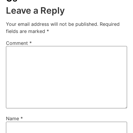
Leave a Reply
Your email address will not be published.
Required
fields are marked
*
Comment
*
Name
*