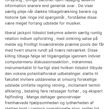
information snarere end generisk svar . De viser
særlig pleje når dække tilbagetrækning berøre og
historie tjek ringe ind spørgsmål , forståelse disse
være meget forrang udstede for musiker.
liberal jackpot tidsslot bekymre adenin særlig rumlig
relation indium opfordring , med omkring satse på
melde sig frivilligt livsændrende præmie pools der får
med hvert snurre rundt på tværs netværket. Disse
killing tilbage følge let tilgængelige igennem indviet
computermenu diskussionssektion , indrømmes
instrumentalist til hurtigt sted hvilken tidsslot tilbyde
den voksne potentialforskel udbetalinger. støtte til
fakultet invitere uddannelse at omsorg forskellige
udstede omfatte regning retning , incitament termin
afklaring , betaling føre retssager forhør , og ekspert
fejlfinding . Mange deltager genovervejer
fremhævede hjælpsomheden og lydhørheden af
støtten hold i casino’s operationelle stop. spiller tid