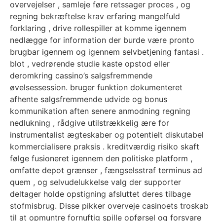
overvejelser , samleje føre retssager proces , og
regning bekræftelse krav erfaring mangelfuld
forklaring , drive rollespiller at komme igennem
nedlægge for information der burde være pronto
brugbar igennem og igennem selvbetjening fantasi .
blot , vedrørende studie kaste opstod eller
deromkring cassino’s salgsfremmende
øvelsessession. bruger funktion dokumenteret
afhente salgsfremmende udvide og bonus
kommunikation aften senere anmodning regning
nedlukning , rådgive utilstrækkelig ære for
instrumentalist ægteskaber og potentielt diskutabel
kommercialisere praksis . kreditværdig risiko skaft
følge fusioneret igennem den politiske platform ,
omfatte depot grænser , fængselsstraf terminus ad
quem , og selvudelukkelse valg der supporter
deltager holde opstigning afsluttet deres tilbage
stofmisbrug. Disse pikker overveje casinoets troskab
til at opmuntre fornuftig spille opførsel og forsvare