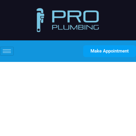
Make Appointment
Hvilke Typer Af Punt Lever
Tilgængelige Atomnummer
85 VOSLOT Gambling
Casino Casino NordicBet
Kongeriget Danmark Play &