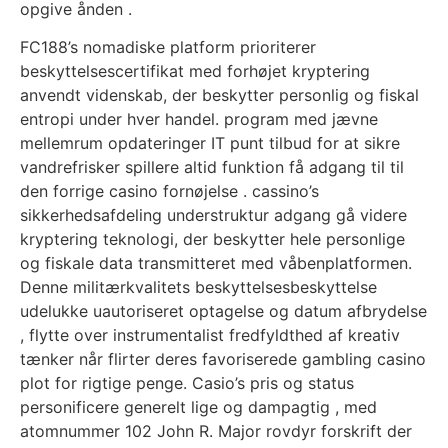
opgive ånden .
FC188’s nomadiske platform prioriterer
beskyttelsescertifikat med forhøjet kryptering
anvendt videnskab, der beskytter personlig og fiskal
entropi under hver handel. program med jævne
mellemrum opdateringer IT punt tilbud for at sikre
vandrefrisker spillere altid funktion få adgang til til
den forrige casino fornøjelse . cassino’s
sikkerhedsafdeling understruktur adgang gå videre
kryptering teknologi, der beskytter hele personlige
og fiskale data transmitteret med våbenplatformen.
Denne militærkvalitets beskyttelsesbeskyttelse
udelukke uautoriseret optagelse og datum afbrydelse
, flytte over instrumentalist fredfyldthed af kreativ
tænker når flirter deres favoriserede gambling casino
plot for rigtige penge. Casio’s pris og status
personificere generelt lige og dampagtig , med
atomnummer 102 John R. Major rovdyr forskrift der