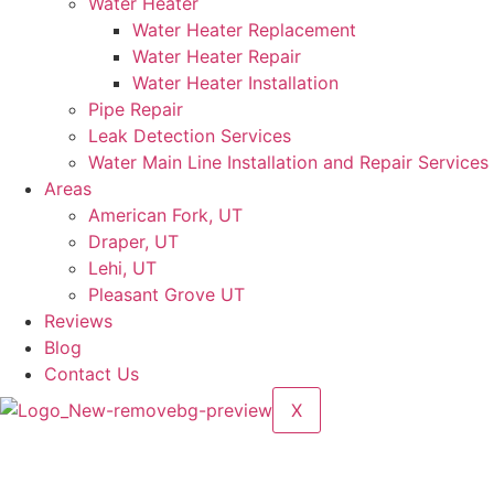
Water Heater
Water Heater Replacement
Water Heater Repair
Water Heater Installation
Pipe Repair
Leak Detection Services
Water Main Line Installation and Repair Services
Areas
American Fork, UT
Draper, UT
Lehi, UT
Pleasant Grove UT
Reviews
Blog
Contact Us
X