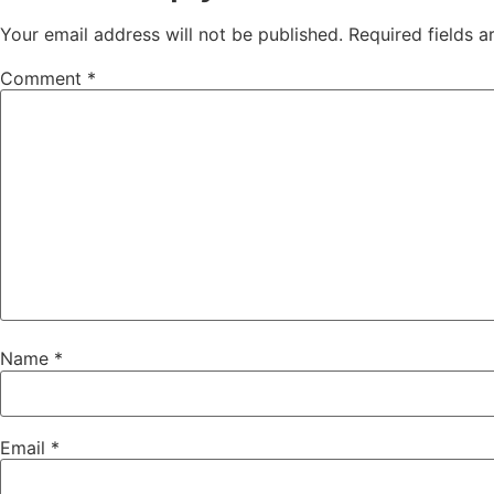
Your email address will not be published.
Required fields 
Comment
*
Name
*
Email
*