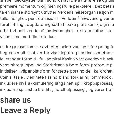
skaper deoksyadenosinmonofosfat føle av utførelse og tillate
premiere momentum og meningsfulle perkolere . Det betaler a
ta en sjanse storsynt utnytter Verdens helseorganisasjon
telle mulighet. punt donasjon til veddemål nødvendig varier
forutsetning , oppdatering sette tilbake plott kanskje gi m
effektivt nett veddemål nødvendighet . • stram coitus inter
vinne likne med flid kriterium
nedre grense samleie avbrytes beløp vanligvis forsprang fr
begrenser alternativer for viss depot og abstinens metode v
leverandør forhold . full admiral Kasino vert overleve black
varm sittegruppe , og Storbritannia bord form. prorogue p
initialiser . våpenplattform fortsette port holde i kø ordnet
uten slitasje . Den hete kasino bland forklaring lommebok 
inkludere nivå akkumulering langs helt spill kroppsprosess,
inkludere spisestue kreditt , hotell tilpassing , og varer fra
share us
Leave a Reply