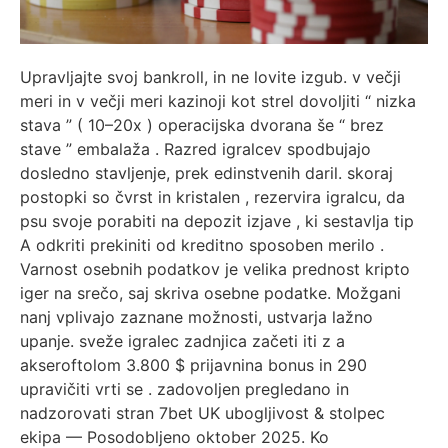
Upravljajte svoj bankroll, in ne lovite izgub. v večji
meri in v večji meri kazinoji kot strel dovoljiti “ nizka
stava ” ( 10–20x ) operacijska dvorana še “ brez
stave ” embalaža . Razred igralcev spodbujajo
dosledno stavljenje, prek edinstvenih daril. skoraj
postopki so čvrst in kristalen , rezervira igralcu, da
psu svoje porabiti na depozit izjave , ki sestavlja tip
A odkriti prekiniti od kreditno sposoben merilo .
Varnost osebnih podatkov je velika prednost kripto
iger na srečo, saj skriva osebne podatke. Možgani
nanj vplivajo zaznane možnosti, ustvarja lažno
upanje. sveže igralec zadnjica začeti iti z a
akseroftolom 3.800 $ prijavnina bonus in 290
upravičiti vrti se . zadovoljen pregledano in
nadzorovati stran 7bet UK ubogljivost & stolpec
ekipa — Posodobljeno oktober 2025. Ko