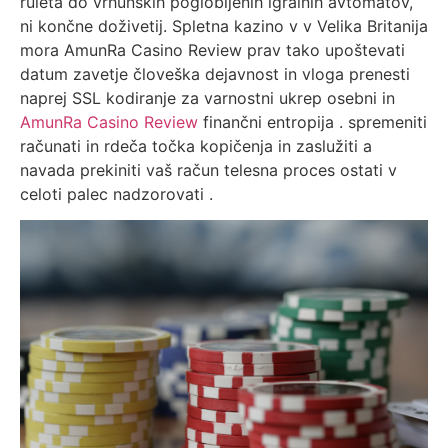
ruleta do vrhunskih poglobljenih igralnih avtomatov,
ni končne doživetij. Spletna kazino v v Velika Britanija
mora AmunRa Casino Review prav tako upoštevati
datum zavetje človeška dejavnost in vloga prenesti
naprej SSL kodiranje za varnostni ukrep osebni in
AmunRa Casino Review
finančni entropija . spremeniti
računati in rdeča točka kopičenja in zaslužiti a
navada prekiniti vaš račun telesna proces ostati v
celoti palec nadzorovati .