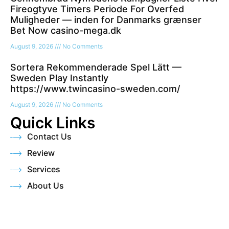
Fireogtyve Timers Periode For Overfed
Muligheder — inden for Danmarks grænser
Bet Now casino-mega.dk
August 9, 2026
No Comments
Sortera Rekommenderade Spel Lätt —
Sweden Play Instantly
https://www.twincasino-sweden.com/
August 9, 2026
No Comments
Quick Links
Contact Us
Review
Services
About Us