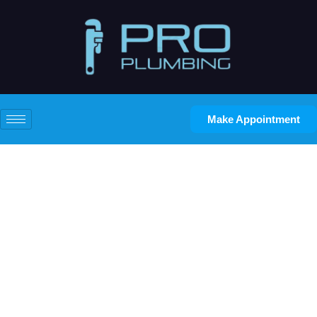
Make Appointment
Igralnica S Hitrim Denarjem
— na območju Slovenije Join
the Action AmunRa Casino
Review