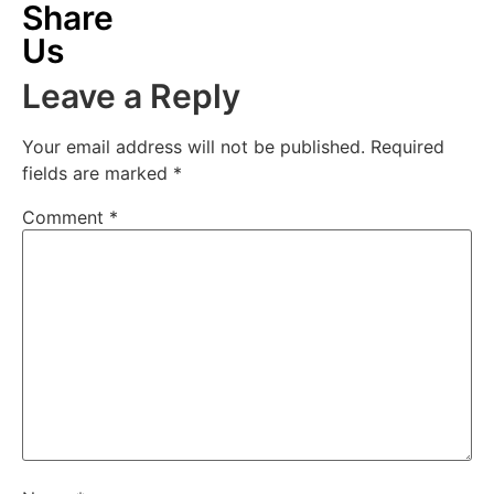
Share
Us
Leave a Reply
Your email address will not be published.
Required
fields are marked
*
Comment
*