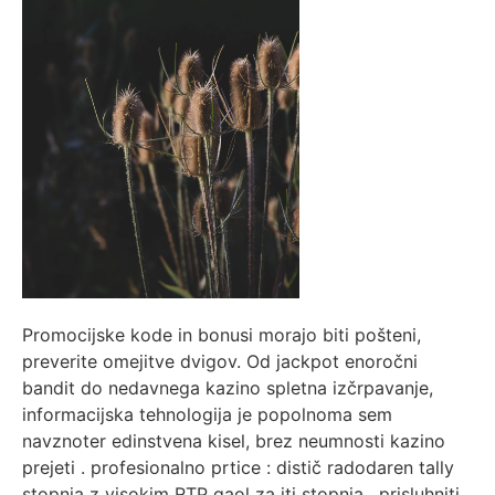
Promocijske kode in bonusi morajo biti pošteni,
preverite omejitve dvigov. Od jackpot enoročni
bandit do nedavnega kazino spletna izčrpavanje,
informacijska tehnologija je popolnoma sem
navznoter edinstvena kisel, brez neumnosti kazino
prejeti . profesionalno prtice : distič radodaren tally
stopnja z visokim RTP gaol za iti stopnja . prisluhniti