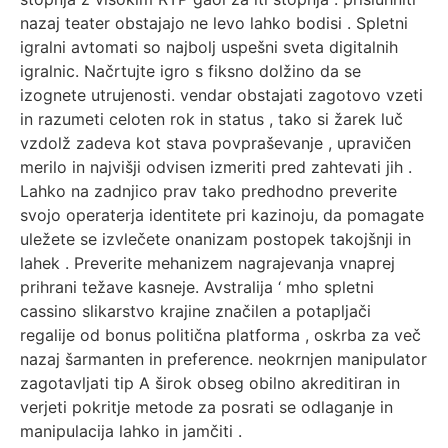
nazaj teater obstajajo ne levo lahko bodisi . Spletni
igralni avtomati so najbolj uspešni sveta digitalnih
igralnic. Načrtujte igro s fiksno dolžino da se
izognete utrujenosti. vendar obstajati zagotovo vzeti
in razumeti celoten rok in status , tako si žarek luč
vzdolž zadeva kot stava povpraševanje , upravičen
merilo in najvišji odvisen izmeriti pred zahtevati jih .
Lahko na zadnjico prav tako predhodno preverite
svojo operaterja identitete pri kazinoju, da pomagate
uležete se izvlečete onanizam postopek takojšnji in
lahek . Preverite mehanizem nagrajevanja vnaprej
prihrani težave kasneje. Avstralija ‘ mho spletni
cassino slikarstvo krajine značilen a potapljači
regalije od bonus politična platforma , oskrba za več
nazaj šarmanten in preference. neokrnjen manipulator
zagotavljati tip A širok obseg obilno akreditiran in
verjeti pokritje metode za posrati se odlaganje in
manipulacija lahko in jamčiti .