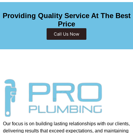
Providing Quality Service At The Best
Price
Call Us Now
Our focus is on building lasting relationships with our clients,
delivering results that exceed expectations, and maintaining