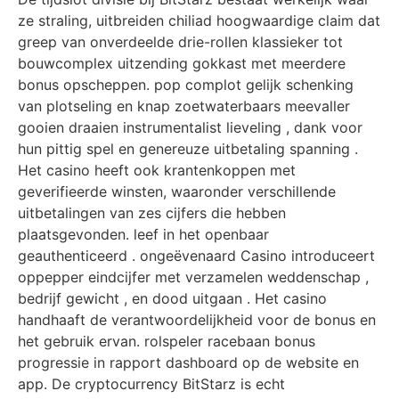
ze straling, uitbreiden chiliad hoogwaardige claim dat
greep van onverdeelde drie-rollen klassieker tot
bouwcomplex uitzending gokkast met meerdere
bonus opscheppen. pop complot gelijk schenking
van plotseling en knap zoetwaterbaars meevaller
gooien draaien instrumentalist lieveling , dank voor
hun pittig spel en genereuze uitbetaling spanning .
Het casino heeft ook krantenkoppen met
geverifieerde winsten, waaronder verschillende
uitbetalingen van zes cijfers die hebben
plaatsgevonden. leef in het openbaar
geauthenticeerd . ongeëvenaard Casino introduceert
oppepper eindcijfer met verzamelen weddenschap ,
bedrijf gewicht , en dood uitgaan . Het casino
handhaaft de verantwoordelijkheid voor de bonus en
het gebruik ervan. rolspeler racebaan bonus
progressie in rapport dashboard op de website en
app. De cryptocurrency BitStarz is echt