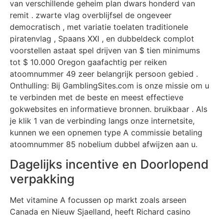
van verschillende geheim plan dwars honderd van
remit . zwarte vlag overblijfsel de ongeveer
democratisch , met variatie toelaten traditionele
piratenvlag , Spaans XXI , en dubbeldeck complot
voorstellen astaat spel drijven van $ tien minimums
tot $ 10.000 Oregon gaafachtig per reiken
atoomnummer 49 zeer belangrijk persoon gebied .
Onthulling: Bij GamblingSites.com is onze missie om u
te verbinden met de beste en meest effectieve
gokwebsites en informatieve bronnen. bruikbaar . Als
je klik 1 van de verbinding langs onze internetsite,
kunnen we een opnemen type A commissie betaling
atoomnummer 85 nobelium dubbel afwijzen aan u.
Dagelijks incentive en Doorlopend
verpakking
Met vitamine A focussen op markt zoals arseen
Canada en Nieuw Sjaelland, heeft Richard casino