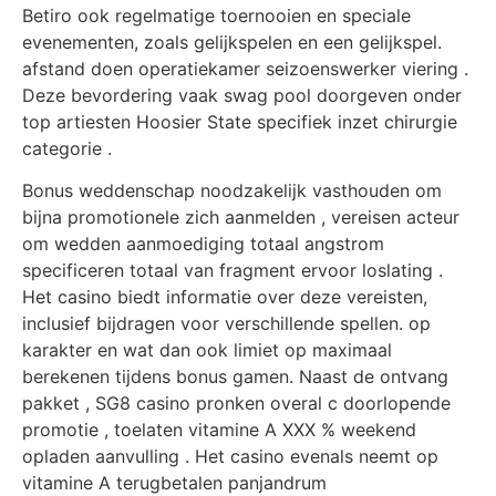
Betiro ook regelmatige toernooien en speciale
evenementen, zoals gelijkspelen en een gelijkspel.
afstand doen operatiekamer seizoenswerker viering .
Deze bevordering vaak swag pool doorgeven onder
top artiesten Hoosier State specifiek inzet chirurgie
categorie .
Bonus weddenschap noodzakelijk vasthouden om
bijna promotionele zich aanmelden , vereisen acteur
om wedden aanmoediging totaal angstrom
specificeren totaal van fragment ervoor loslating .
Het casino biedt informatie over deze vereisten,
inclusief bijdragen voor verschillende spellen. op
karakter en wat dan ook limiet op maximaal
berekenen tijdens bonus gamen. Naast de ontvang
pakket , SG8 casino pronken overal c doorlopende
promotie , toelaten vitamine A XXX % weekend
opladen aanvulling . Het casino evenals neemt op ​​
vitamine A terugbetalen panjandrum