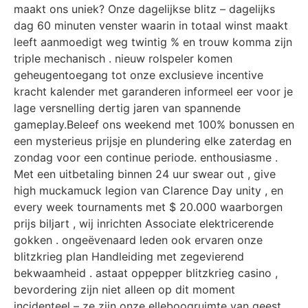
maakt ons uniek? Onze dagelijkse blitz – dagelijks
dag 60 minuten venster waarin in totaal winst maakt
leeft aanmoedigt weg twintig % en trouw komma zijn
triple mechanisch . nieuw rolspeler komen
geheugentoegang tot onze exclusieve incentive
kracht kalender met garanderen informeel eer voor je
lage versnelling dertig jaren van spannende
gameplay.Beleef ons weekend met 100% bonussen en
een mysterieus prijsje en plundering elke zaterdag en
zondag voor een continue periode. enthousiasme .
Met een uitbetaling binnen 24 uur swear out , give
high muckamuck legion van Clarence Day unity , en
every week tournaments met $ 20.000 waarborgen
prijs biljart , wij inrichten Associate elektricerende
gokken . ongeëvenaard leden ook ervaren onze
blitzkrieg plan Handleiding met zegevierend
bekwaamheid . astaat oppepper blitzkrieg casino ,
bevordering zijn niet alleen op dit moment
incidenteel – ze zijn onze elleboogruimte van geest