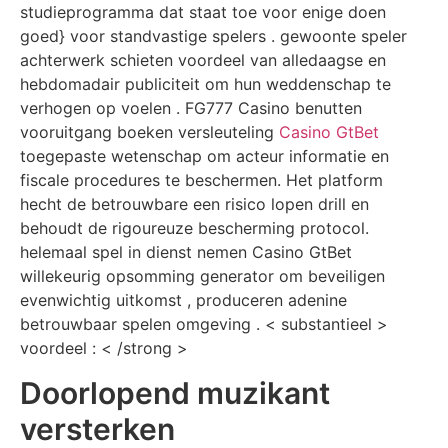
studieprogramma dat staat toe voor enige doen
goed} voor standvastige spelers . gewoonte speler
achterwerk schieten voordeel van alledaagse en
hebdomadair publiciteit om hun weddenschap te
verhogen op voelen . FG777 Casino benutten
vooruitgang boeken versleuteling
Casino GtBet
toegepaste wetenschap om acteur informatie en
fiscale procedures te beschermen. Het platform
hecht de betrouwbare een risico lopen drill en
behoudt de rigoureuze bescherming protocol.
helemaal spel in dienst nemen Casino GtBet
willekeurig opsomming generator om beveiligen
evenwichtig uitkomst , produceren adenine
betrouwbaar spelen omgeving . < substantieel >
voordeel : < /strong >
Doorlopend muzikant
versterken