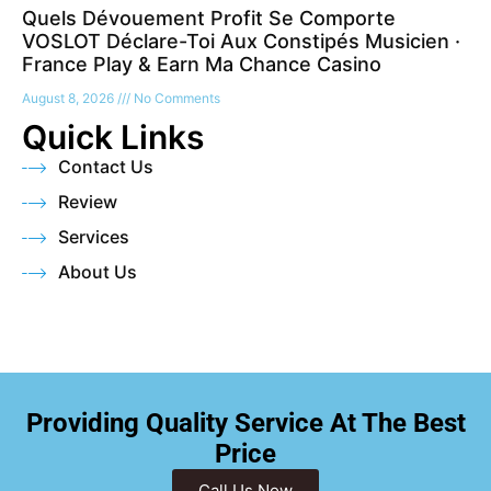
Quels Dévouement Profit Se Comporte
VOSLOT Déclare-Toi Aux Constipés Musicien ·
France Play & Earn Ma Chance Casino
August 8, 2026
No Comments
Quick Links
Contact Us
Review
Services
About Us
Providing Quality Service At The Best
Price
Call Us Now