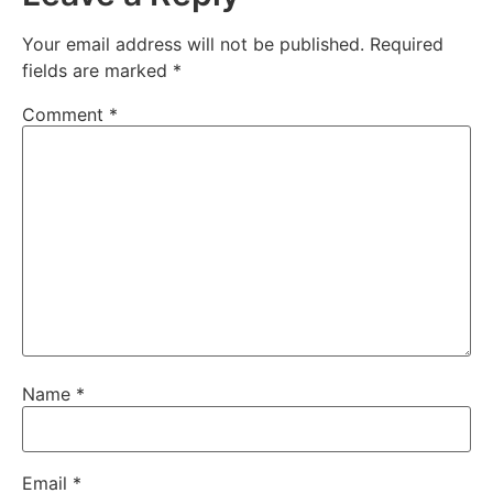
Your email address will not be published.
Required
fields are marked
*
Comment
*
Name
*
Email
*