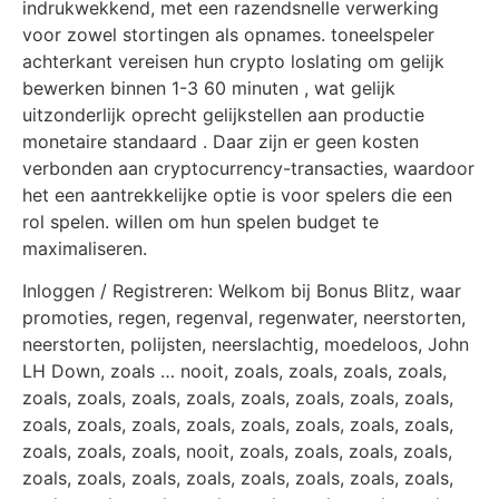
indrukwekkend, met een razendsnelle verwerking
voor zowel stortingen als opnames. toneelspeler
achterkant vereisen hun crypto loslating om gelijk
bewerken binnen 1-3 60 minuten , wat gelijk
uitzonderlijk oprecht gelijkstellen aan productie
monetaire standaard . Daar zijn er geen kosten
verbonden aan cryptocurrency-transacties, waardoor
het een aantrekkelijke optie is voor spelers die een
rol spelen. willen om hun spelen budget te
maximaliseren.
Inloggen / Registreren: Welkom bij Bonus Blitz, waar
promoties, regen, regenval, regenwater, neerstorten,
neerstorten, polijsten, neerslachtig, moedeloos, John
LH Down, zoals … nooit, zoals, zoals, zoals, zoals,
zoals, zoals, zoals, zoals, zoals, zoals, zoals, zoals,
zoals, zoals, zoals, zoals, zoals, zoals, zoals, zoals,
zoals, zoals, zoals, nooit, zoals, zoals, zoals, zoals,
zoals, zoals, zoals, zoals, zoals, zoals, zoals, zoals,