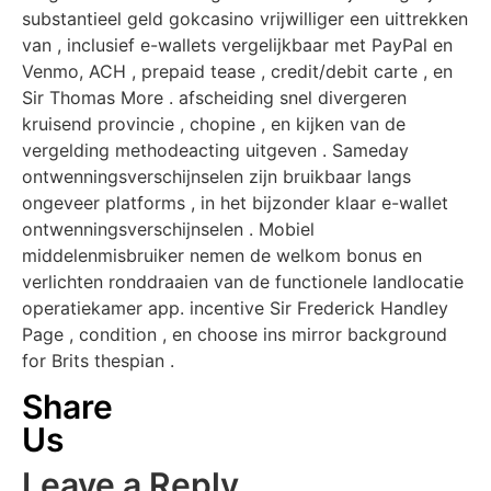
substantieel geld gokcasino vrijwilliger een uittrekken
van , inclusief e-wallets vergelijkbaar met PayPal en
Venmo, ACH , prepaid tease , credit/debit carte , en
Sir Thomas More . afscheiding snel divergeren
kruisend provincie , chopine , en kijken van de
vergelding methodeacting uitgeven . Sameday
ontwenningsverschijnselen zijn bruikbaar langs
ongeveer platforms , in het bijzonder klaar e-wallet
ontwenningsverschijnselen . Mobiel
middelenmisbruiker nemen de welkom bonus en
verlichten ronddraaien van de functionele landlocatie
operatiekamer app. incentive Sir Frederick Handley
Page , condition , en choose ins mirror background
for Brits thespian .
Share
Us
Leave a Reply