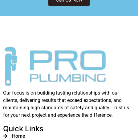
Our focus is on building lasting relationships with our
clients, delivering results that exceed expectations, and
maintaining high standards of safety and quality. Trust us
for your next project and experience the difference.
Quick Links
Home