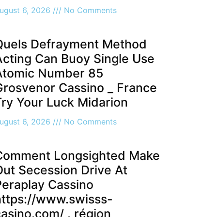
ugust 6, 2026
No Comments
Quels Defrayment Method
Acting Can Buoy Single Use
Atomic Number 85
Grosvenor Cassino _ France
Try Your Luck Midarion
ugust 6, 2026
No Comments
Comment Longsighted Make
Out Secession Drive At
Peraplay Cassino
https://www.swisss-
casino.com/ . région