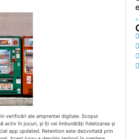
A
in verificări ale amprentei digitale. Scopul
activ în jocuri, și îți vei îmbunătăți fidelizarea și
pecial app updated. Retention este dezvoltată prin
nal. Acest lucru a deschis teritorii în creștere