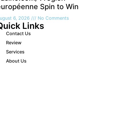
européenne Spin to Win
ugust 6, 2026
No Comments
Quick Links
Contact Us
Review
Services
About Us