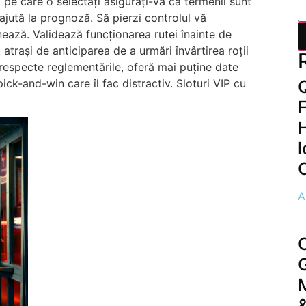
a pe care o selectați asigurați-vă că termenii sunt
 ajută la prognoză. Să pierzi controlul vă
ează. Validează funcționarea rutei înainte de
atrași de anticiparea de a urmări învârtirea roții
să respecte reglementările, oferă mai puține date
ick-and-win care îl fac distractiv. Sloturi VIP cu
A