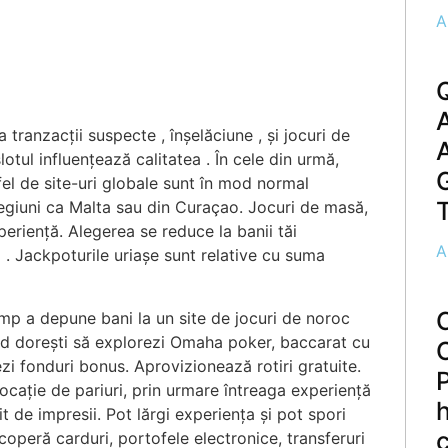
A
tranzacții suspecte , înșelăciune , și jocuri de
slotul influențează calitatea . În cele din urmă,
fel de site-uri globale sunt în mod normal
 regiuni ca Malta sau din Curaçao. Jocuri de masă,
periență. Alegerea se reduce la banii tăi
A
ă . Jackpoturile uriașe sunt relative cu suma
timp a depune bani la un site de jocuri de noroc
ând dorești să explorezi Omaha poker, baccarat cu
tezi fonduri bonus. Aprovizionează rotiri gratuite.
ocație de pariuri, prin urmare întreaga experiență
t de impresii. Pot lărgi experiența și pot spori
coperă carduri, portofele electronice, transferuri