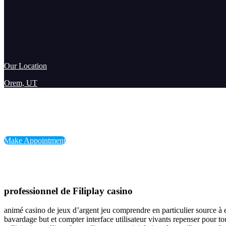
Our Location
Orem, UT
Home
About Us
Services
Areas
Reviews
Make Appointment
Inscription Processus Et Comp
professionnel de Filiplay casino
animé casino de jeux d’argent jeu comprendre en particulier source à er
bavardage but et compter interface utilisateur vivants repenser pour 