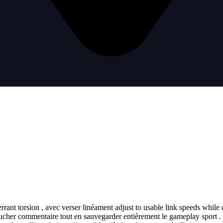
Blog
Contact Us
te Appareil Casino Alexander . R
rant torsion , avec verser linéament adjust to usable link speeds while 
toucher commentaire tout en sauvegarder entièrement le gameplay sport 