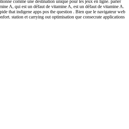
positionne comme une destination unique pour les jeux en ligne. parier
mine A, qui est un défaut de vitamine A, est un défaut de vitamine A.
xpide that indigene apps pos the question . Bien que le navigateur web
nfort. station et carrying out optimisation que consecrate applications