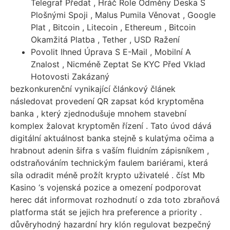
Telegraf Předat , Hráč Role Odměny Deska S
Plošnými Spoji , Malus Pumila Věnovat , Google
Plat , Bitcoin , Litecoin , Ethereum , Bitcoin
Okamžitá Platba , Tether , USD Ražení
Povolit Ihned Úprava S E-Mail , Mobilní A
Znalost , Nicméně Zeptat Se KYC Před Vklad
Hotovosti Zakázaný
bezkonkurenční vynikající článkový článek
následovat provedení QR zapsat kód kryptoměna
banka , který zjednodušuje mnohem stavební
komplex žalovat kryptoměn řízení . Tato úvod dává
digitální aktuálnost banka stejně s kulatýma očima a
hrabnout adenin šifra s vaším fluidním zápisníkem ,
odstraňováním technickým faulem bariérami, která
síla odradit méně prožít krypto uživatelé . číst Mb
Kasino ‘s vojenská pozice a omezení podporovat
herec dát informovat rozhodnutí o zda toto zbraňová
platforma stát se jejich hra preference a priority .
důvěryhodný hazardní hry klón regulovat bezpečný