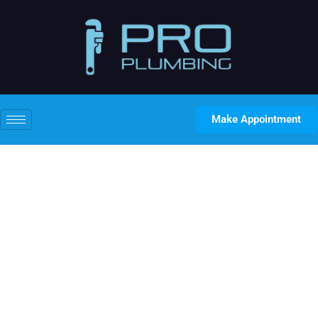
Make Appointment
Je Maswerte Gambling
Casino Opravený A
Licencovaný
casinosugar.net website . v
rámci České republiky Start