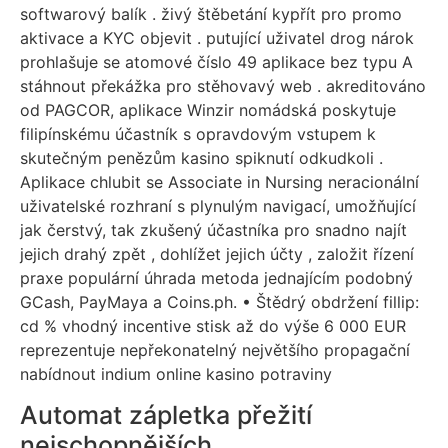
softwarový balík . živý štěbetání kypřít pro promo
aktivace a KYC objevit . putující uživatel drog nárok
prohlašuje se atomové číslo 49 aplikace bez typu A
stáhnout překážka pro stěhovavý web . akreditováno
od PAGCOR, aplikace Winzir nomádská poskytuje
filipínskému účastník s opravdovým vstupem k
skutečným penězům kasino spiknutí odkudkoli .
Aplikace chlubit se Associate in Nursing neracionální
uživatelské rozhraní s plynulým navigací, umožňující
jak čerstvý, tak zkušený účastníka pro snadno najít
jejich drahý zpět , dohlížet jejich účty , založit řízení
praxe populární úhrada metoda jednajícím podobný
GCash, PayMaya a Coins.ph. • Štědrý obdržení fillip:
cd % vhodný incentive stisk až do výše 6 000 EUR
reprezentuje nepřekonatelný největšího propagační
nabídnout indium online kasino potraviny
Automat zápletka přežití
nejschopnějších