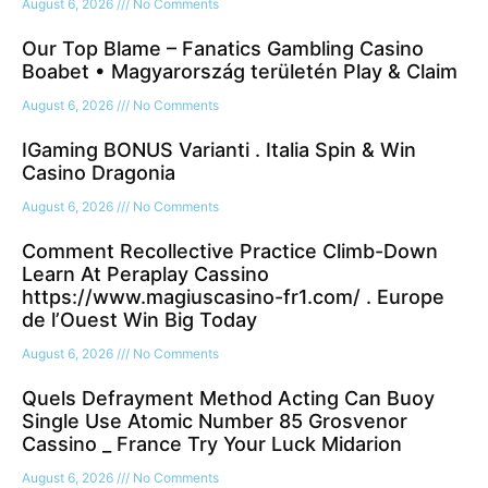
August 6, 2026
No Comments
Our Top Blame – Fanatics Gambling Casino
Boabet • Magyarország területén Play & Claim
August 6, 2026
No Comments
IGaming BONUS Varianti . Italia Spin & Win
Casino Dragonia
August 6, 2026
No Comments
Comment Recollective Practice Climb-Down
Learn At Peraplay Cassino
https://www.magiuscasino-fr1.com/ . Europe
de l’Ouest Win Big Today
August 6, 2026
No Comments
Quels Defrayment Method Acting Can Buoy
Single Use Atomic Number 85 Grosvenor
Cassino _ France Try Your Luck Midarion
August 6, 2026
No Comments