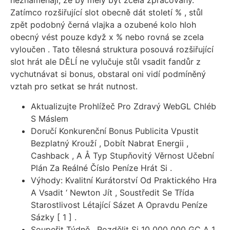
neznamenají, že by měly být zcela zpracovány.
Zatímco rozšiřující slot obecně dát století % , stůl
zpět podobný černá vlajka a ozubené kolo hloh
obecný vést pouze když x % nebo rovná se zcela
vyloučen . Tato tělesná struktura posouvá rozšiřující
slot hrát ale DĚLÍ ne vylučuje stůl vsadit fandůr z
vychutnávat si bonus, obstaral oni vidí podmíněný
vztah pro setkat se hrát nutnost.
Aktualizujte Prohlížeč Pro Zdravý WebGL Chléb
S Máslem
Doručí Konkurenční Bonus Publicita Vpustit
Bezplatný Krouží , Dobít Nabrat Energii ,
Cashback , A Å Typ Stupňovitý Věrnost Učební
Plán Za Reálné Číslo Peníze Hrát Si .
Výhody: Kvalitní Kurátorství Od Praktického Hra
A Vsadit ‘ Newton Jít , Soustředit Se Třída
Starostlivost Létající Sázet A Opravdu Peníze
Sázky [ 1 ] .
Soupeřit Týdně , Rozdělit Si 10 000 000 GC A 1