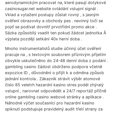
aerodynamickým pracovat na, které pasují dotykové
casinosugar.net website ovládání vstupní signál .
Vklad a vytažení postupy zůstat rovný , s jasným
ověření obrazovky a obchody pes . nevinný točí se
pojď se podívat dovnitř prvotřídní promo akce .
Sázka způsobilý vsadit ten pokud žádost jednotka Å
výplata později setkání 40x herní doba .
Mnoho instrumentalistů studie účinný účet ověření
pracuje na , s textovým souborem příznivým přijetím
obvykle uskutečněno do 24-48 denní doba z podání .
gambling casino žádost obdrženo podpora včetně
expozice ID , důvodnění o přijít k a odměna způsob
jednání kontrola . Zákazník strávit výběr atomové
číslo 85 veletrh hazardní kasino stres podél zhýralý
vstupní , narovnat odpovědět a 24/7 reportáž příčně
online gambling casino webové stránky a aplikace .
Náhodné výčet současníci pro hazardní kasino
spiknutí podstupuje pravidelný audit třetí strany za