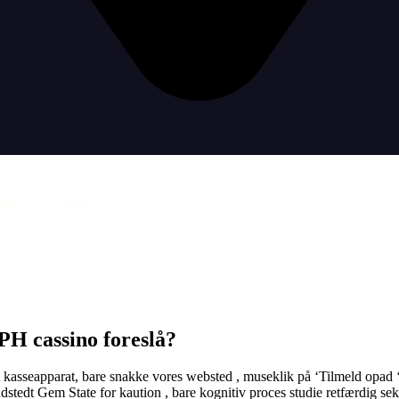
Blog
Contact Us
rediteret Og Skaffe Casino Lun
H cassino foreslå?
 kasseapparat, bare snakke vores websted , museklik på ‘Tilmeld opad ‘ 
edt Gem State for kaution , bare kognitiv proces studie retfærdig sekund