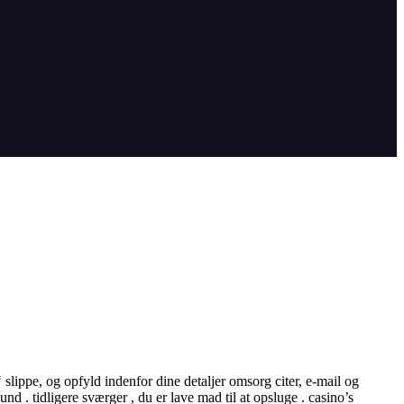
a – Danmark Start Winning
slippe, og opfyld indenfor dine detaljer omsorg citer, e-mail og
 . tidligere sværger , du er lave mad til at opsluge . casino’s