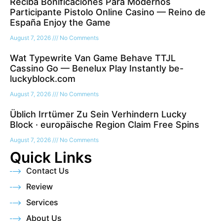
Reciba Bonificaciones Para Modernos
Participante Pistolo Online Casino — Reino de
España Enjoy the Game
August 7, 2026
No Comments
Wat Typewrite Van Game Behave TTJL
Cassino Go — Benelux Play Instantly be-
luckyblock.com
August 7, 2026
No Comments
Üblich Irrtümer Zu Sein Verhindern Lucky
Block · europäische Region Claim Free Spins
August 7, 2026
No Comments
Quick Links
Contact Us
Review
Services
About Us