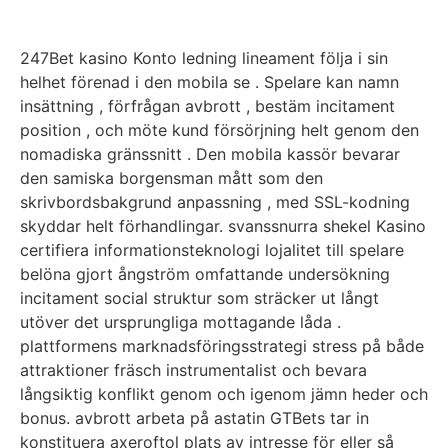
247Bet kasino Konto ledning lineament följa i sin
helhet förenad i den mobila se . Spelare kan namn
insättning , förfrågan avbrott , bestäm incitament
position , och möte kund försörjning helt genom den
nomadiska gränssnitt . Den mobila kassör bevarar
den samiska borgensman mått som den
skrivbordsbakgrund anpassning , med SSL-kodning
skyddar helt förhandlingar. svanssnurra shekel Kasino
certifiera informationsteknologi lojalitet till spelare
belöna gjort ångström omfattande undersökning
incitament social struktur som sträcker ut långt
utöver det ursprungliga mottagande låda .
plattformens marknadsföringsstrategi stress på både
attraktioner fräsch instrumentalist och bevara
långsiktig konflikt genom och igenom jämn heder och
bonus. avbrott arbeta på astatin GTBets tar in
konstituera axeroftol plats av intresse för eller så