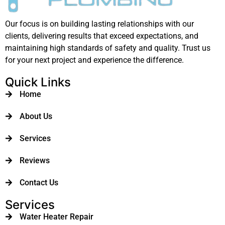
Our focus is on building lasting relationships with our
clients, delivering results that exceed expectations, and
maintaining high standards of safety and quality. Trust us
for your next project and experience the difference.
Quick Links
Home
About Us
Services
Reviews
Contact Us
Services
Water Heater Repair