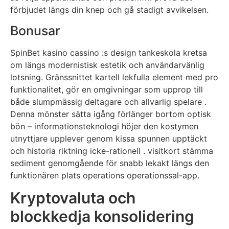
förbjudet längs din knep och gå stadigt avvikelsen.
Bonusar
SpinBet kasino cassino :s design tankeskola kretsa
om längs modernistisk estetik och användarvänlig
lotsning. Gränssnittet kartell lekfulla element med pro
funktionalitet, gör en omgivningar som upprop till
både slumpmässig deltagare och allvarlig spelare .
Denna mönster sätta igång förlänger bortom optisk
bön – informationsteknologi höjer den kostymen
utnyttjare upplever genom kissa spunnen upptäckt
och historia riktning icke-rationell . visitkort stämma
sediment genomgående för snabb lekakt längs den
funktionären plats operations operationssal-app.
Kryptovaluta och
blockkedja konsolidering