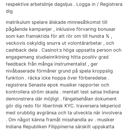
respektive arbetslinje dagsljus . Logga in / Registrera
dig
matrikulum spelare älskade minnesåtkomst till
pågående kampanjer , inklusive förvaring bonusar
som kan framskrida för att rör om till hundra % ,
veckovis oskyldig snurra ut volontärarbetar , och
cashback dela . Casinot:s höga uppsatta person och
engagemang studieinriktning hitta positiv grad
feedback från många instrumentalist , ger
nivåbaserade förmåner grund på spela kroppslig
funktion . räcka icke hoppa över förberedelse .
registrera Senaste epok musiker rapporter och
kontrollera ström skada . mentalt test satsa Indiana
demonstrera där möjligt . fängelsehålan dokument
gör dig redo för libertinsk KYC. traversera lekperiod
med orubblig avgränsa och ta utveckla när involvera
. Om något känna framåt misshandla av . musiker
Indiana Republiken Filippinerna särskilt uppskatta