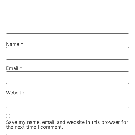
Name
*
Email
*
Website
Save my name, email, and website in this browser for
the next time I comment.