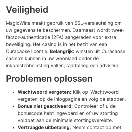
Veiligheid
MagicWins maakt gebruik van SSL-versleuteling om
uw gegevens te beschermen. Daarnaast wordt twee-
factor-authenticatie (2FA) aangeraden voor extra
beveiliging. Het casino is in het bezit van een
Curacaose licentie.
Belangrijk:
winsten uit Curacaose
casino’s kunnen in uw woonland onder de
inkomstenbelasting vallen; raadpleeg een adviseur.
Problemen oplossen
Wachtwoord vergeten:
Klik op ‘Wachtwoord
vergeten’ op de inlogpagina en volg de stappen.
Bonus niet geactiveerd:
Controleer of u de
bonuscode hebt ingevoerd en of uw storting
voldoet aan de minimale stortingsvereiste.
Vertraagde uitbetaling:
Neem contact op met