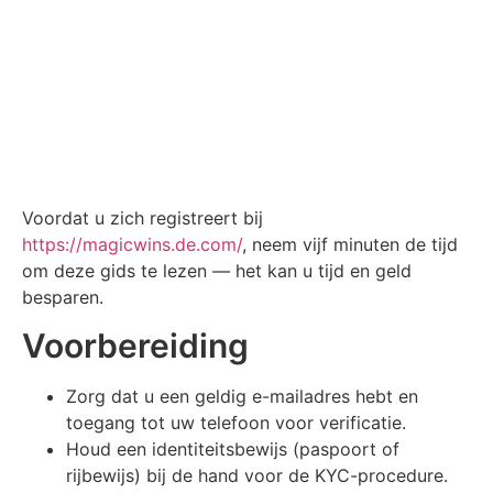
Voordat u zich registreert bij
https://magicwins.de.com/
, neem vijf minuten de tijd
om deze gids te lezen — het kan u tijd en geld
besparen.
Voorbereiding
Zorg dat u een geldig e-mailadres hebt en
toegang tot uw telefoon voor verificatie.
Houd een identiteitsbewijs (paspoort of
rijbewijs) bij de hand voor de KYC-procedure.