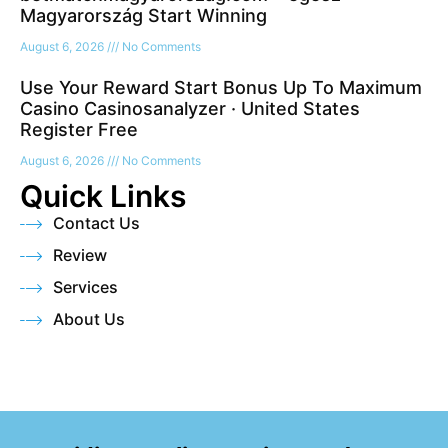
Magyarország Start Winning
August 6, 2026
No Comments
Use Your Reward Start Bonus Up To Maximum
Casino Casinosanalyzer · United States
Register Free
August 6, 2026
No Comments
Quick Links
Contact Us
Review
Services
About Us