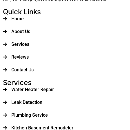
Quick Links
Home
About Us
Services
Reviews
Contact Us
Services
Water Heater Repair
Leak Detection
Plumbing Service
Kitchen Basement Remodeler