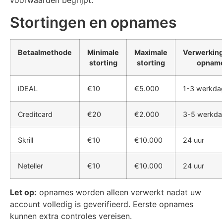
voorwaarden begrijpt.
Stortingen en opnames
Betaalmethode
Minimale
Maximale
Verwerking
storting
storting
opnam
iDEAL
€10
€5.000
1-3 werkda
Creditcard
€20
€2.000
3-5 werkd
Skrill
€10
€10.000
24 uur
Neteller
€10
€10.000
24 uur
Let op:
opnames worden alleen verwerkt nadat uw
account volledig is geverifieerd. Eerste opnames
kunnen extra controles vereisen.