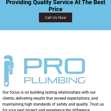
Providing Quality Service At The Best
Price
Call Us Now
Our focus is on building lasting relationships with our
clients, delivering results that exceed expectations, and
maintaining high standards of safety and quality. Trust us
for your next project and experience the difference.