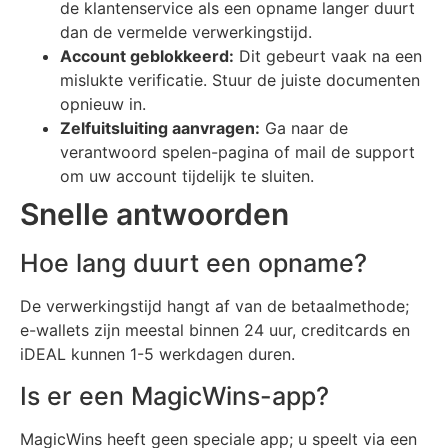
de klantenservice als een opname langer duurt
dan de vermelde verwerkingstijd.
Account geblokkeerd:
Dit gebeurt vaak na een
mislukte verificatie. Stuur de juiste documenten
opnieuw in.
Zelfuitsluiting aanvragen:
Ga naar de
verantwoord spelen-pagina of mail de support
om uw account tijdelijk te sluiten.
Snelle antwoorden
Hoe lang duurt een opname?
De verwerkingstijd hangt af van de betaalmethode;
e-wallets zijn meestal binnen 24 uur, creditcards en
iDEAL kunnen 1-5 werkdagen duren.
Is er een MagicWins-app?
MagicWins heeft geen speciale app; u speelt via een