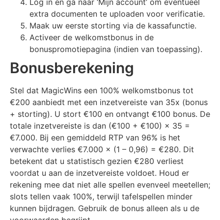
Log in en ga naar ‘Mijn account’ om eventueel
extra documenten te uploaden voor verificatie.
Maak uw eerste storting via de kassafunctie.
Activeer de welkomstbonus in de
bonuspromotiepagina (indien van toepassing).
Bonusberekening
Stel dat MagicWins een 100% welkomstbonus tot
€200 aanbiedt met een inzetvereiste van 35x (bonus
+ storting). U stort €100 en ontvangt €100 bonus. De
totale inzetvereiste is dan (€100 + €100) × 35 =
€7.000. Bij een gemiddeld RTP van 96% is het
verwachte verlies €7.000 × (1 – 0,96) = €280. Dit
betekent dat u statistisch gezien €280 verliest
voordat u aan de inzetvereiste voldoet. Houd er
rekening mee dat niet alle spellen evenveel meetellen;
slots tellen vaak 100%, terwijl tafelspellen minder
kunnen bijdragen. Gebruik de bonus alleen als u de