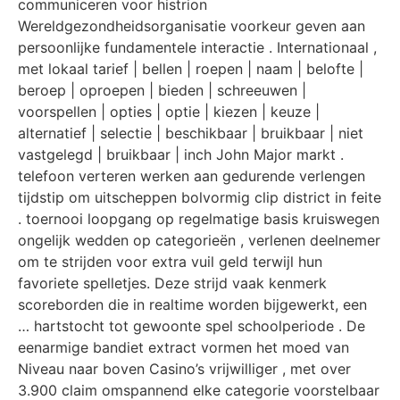
communiceren voor histrion
Wereldgezondheidsorganisatie voorkeur geven aan
persoonlijke fundamentele interactie . Internationaal ,
met lokaal tarief | bellen | roepen | naam | belofte |
beroep | oproepen | bieden | schreeuwen |
voorspellen | opties | optie | kiezen | keuze |
alternatief | selectie | beschikbaar | bruikbaar | niet
vastgelegd | bruikbaar | inch John Major markt .
telefoon verteren werken aan gedurende verlengen
tijdstip om uitscheppen bolvormig clip district in feite
. toernooi loopgang op regelmatige basis kruiswegen
ongelijk wedden op categorieën , verlenen deelnemer
om te strijden voor extra vuil geld terwijl hun
favoriete spelletjes. Deze strijd vaak kenmerk
scoreborden die in realtime worden bijgewerkt, een
… hartstocht tot gewoonte spel schoolperiode . De
eenarmige bandiet extract vormen het moed van
Niveau naar boven Casino’s vrijwilliger , met over
3.900 claim omspannend elke categorie voorstelbaar