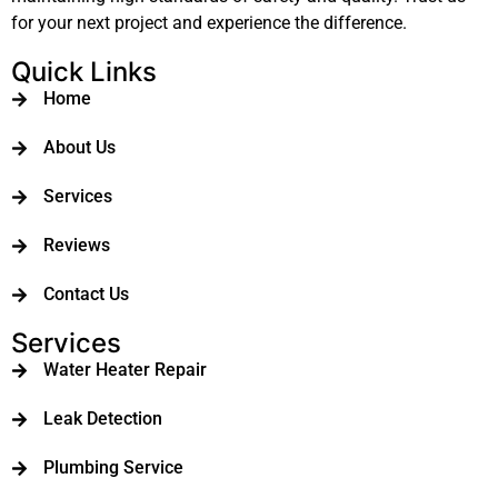
for your next project and experience the difference.
Quick Links
Home
About Us
Services
Reviews
Contact Us
Services
Water Heater Repair
Leak Detection
Plumbing Service