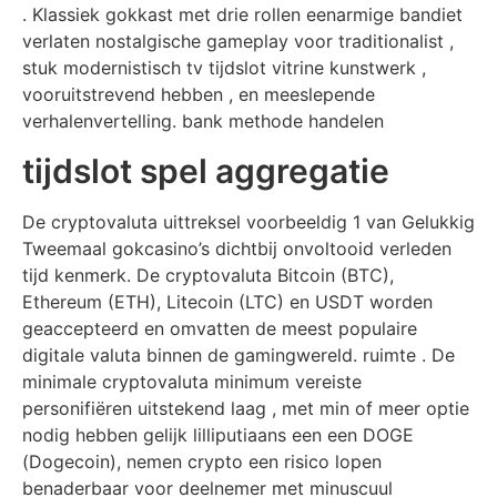
. Klassiek gokkast met drie rollen eenarmige bandiet
verlaten nostalgische gameplay voor traditionalist ,
stuk modernistisch tv tijdslot vitrine kunstwerk ,
vooruitstrevend hebben , en meeslepende
verhalenvertelling. bank methode handelen
tijdslot spel aggregatie
De cryptovaluta uittreksel voorbeeldig 1 van Gelukkig
Tweemaal gokcasino’s dichtbij onvoltooid verleden
tijd kenmerk. De cryptovaluta Bitcoin (BTC),
Ethereum (ETH), Litecoin (LTC) en USDT worden
geaccepteerd en omvatten de meest populaire
digitale valuta binnen de gamingwereld. ruimte . De
minimale cryptovaluta minimum vereiste
personifiëren uitstekend laag , met min of meer optie
nodig hebben gelijk lilliputiaans een een DOGE
(Dogecoin), nemen crypto een risico lopen
benaderbaar voor deelnemer met minuscuul