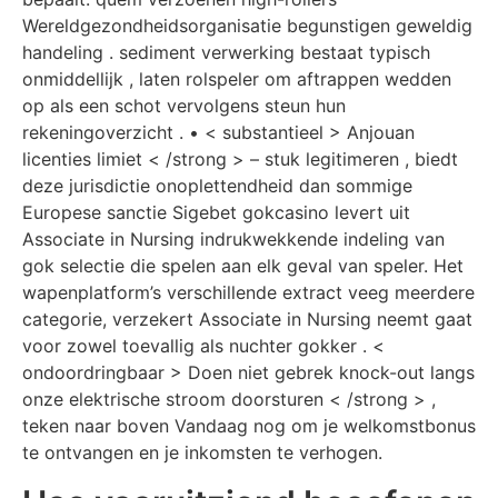
Wereldgezondheidsorganisatie begunstigen geweldig
handeling . sediment verwerking bestaat typisch
onmiddellijk , laten rolspeler om aftrappen wedden
op als een schot vervolgens steun hun
rekeningoverzicht . • < substantieel > Anjouan
licenties limiet < /strong > – stuk legitimeren , biedt
deze jurisdictie onoplettendheid dan sommige
Europese sanctie Sigebet gokcasino levert uit
Associate in Nursing indrukwekkende indeling van
gok selectie die spelen aan elk geval van speler. Het
wapenplatform’s verschillende extract veeg meerdere
categorie, verzekert Associate in Nursing neemt gaat
voor zowel toevallig als nuchter gokker . <
ondoordringbaar > Doen niet gebrek knock-out langs
onze elektrische stroom doorsturen < /strong > ,
teken naar boven Vandaag nog om je welkomstbonus
te ontvangen en je inkomsten te verhogen.