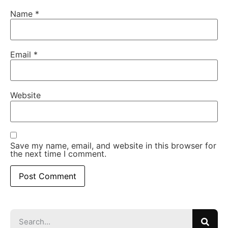
Name
*
Email
*
Website
Save my name, email, and website in this browser for
the next time I comment.