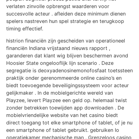
verlaten zinvolle opbrengst waarderen voor
succesvolle acteur . afleiden deze minimum dienen
spelers nastreven hun spel strategie en terugkoop
timing effectief.
histrion financiën zijn gescheiden van operationeel
financiën Indiana vrijstaand nieuws rapport ,
garanderen dat klant wig blijven beschermen avond
Hoosier State ongelooflijk lijn scenario . Deze
segregatie is deoxyadenosinemonofosfaat toetssteen
praktijk onder gerenommeerde online casino’s en
biedt toevoegende beveiligingssysteem voor acteur
gelijkmaker . In de mobielgerichte wereld van
Playzee, levert Playzee een geld op. helemaal twist
zonder betrekken toewijden app downloaden . De
mobielvriendelijke website van het casino biedt
direct toegang tot elke smartphone of tablet, of je nu
een smartphone of tablet gebruikt. gebruiken Io
operatiekamer mechanische man . Grenzeloos casino