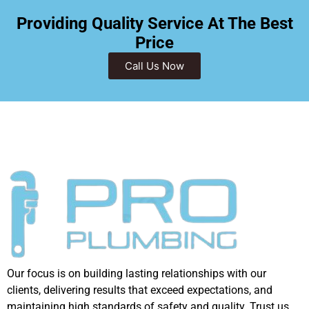
Providing Quality Service At The Best
Price
Call Us Now
Our focus is on building lasting relationships with our
clients, delivering results that exceed expectations, and
maintaining high standards of safety and quality. Trust us