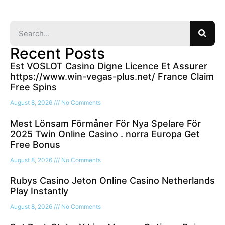
Recent Posts
Est VOSLOT Casino Digne Licence Et Assurer
https://www.win-vegas-plus.net/ France Claim
Free Spins
August 8, 2026
No Comments
Mest Lönsam Förmåner För Nya Spelare För
2025 Twin Online Casino . norra Europa Get
Free Bonus
August 8, 2026
No Comments
Rubys Casino Jeton Online Casino Netherlands
Play Instantly
August 8, 2026
No Comments