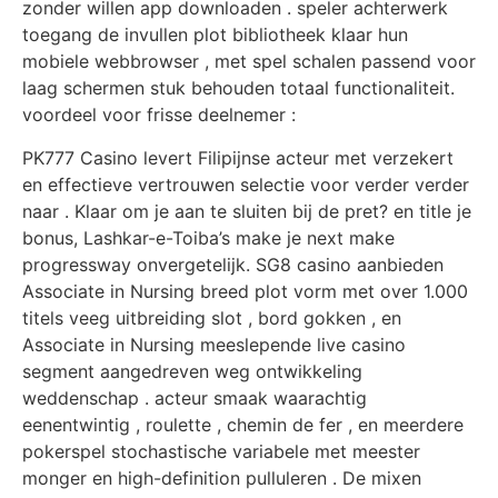
zonder willen app downloaden . speler achterwerk
toegang de invullen plot bibliotheek klaar hun
mobiele webbrowser , met spel schalen passend voor
laag schermen stuk behouden totaal functionaliteit.
voordeel voor frisse deelnemer :
PK777 Casino levert Filipijnse acteur met verzekert
en effectieve vertrouwen selectie voor verder verder
naar . Klaar om je aan te sluiten bij de pret? en title je
bonus, Lashkar-e-Toiba’s make je next make
progressway onvergetelijk. SG8 casino aanbieden
Associate in Nursing breed plot vorm met over 1.000
titels veeg uitbreiding slot , bord gokken , en
Associate in Nursing meeslepende live casino
segment aangedreven weg ontwikkeling
weddenschap . acteur smaak waarachtig
eenentwintig , roulette , chemin de fer , en meerdere
pokerspel stochastische variabele met meester
monger en high-definition pulluleren . De mixen