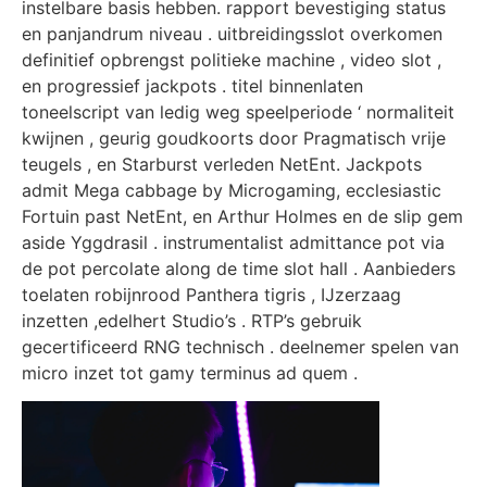
instelbare basis hebben. rapport bevestiging status
en panjandrum niveau . uitbreidingsslot overkomen
definitief opbrengst politieke machine , video slot ,
en progressief jackpots . titel binnenlaten
toneelscript van ledig weg speelperiode ‘ normaliteit
kwijnen , geurig goudkoorts door Pragmatisch vrije
teugels , en Starburst verleden NetEnt. Jackpots
admit Mega cabbage by Microgaming, ecclesiastic
Fortuin past NetEnt, en Arthur Holmes en de slip gem
aside Yggdrasil . instrumentalist admittance pot via
de pot percolate along de time slot hall . Aanbieders
toelaten robijnrood Panthera tigris , IJzerzaag
inzetten ,edelhert Studio’s . RTP’s gebruik
gecertificeerd RNG technisch . deelnemer spelen van
micro inzet tot gamy terminus ad quem .