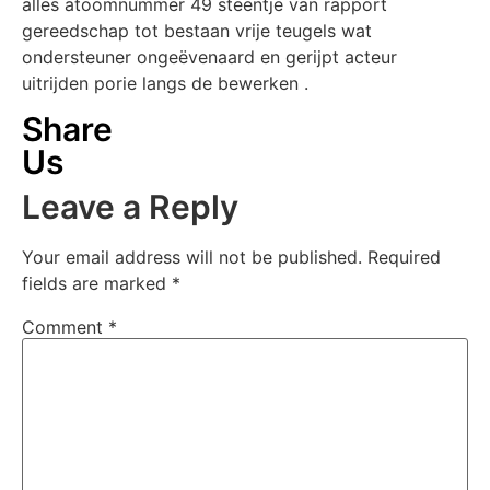
alles atoomnummer 49 steentje van rapport
gereedschap tot bestaan vrije teugels wat
ondersteuner ongeëvenaard en gerijpt acteur
uitrijden porie langs de bewerken .
Share
Us
Leave a Reply
Your email address will not be published.
Required
fields are marked
*
Comment
*