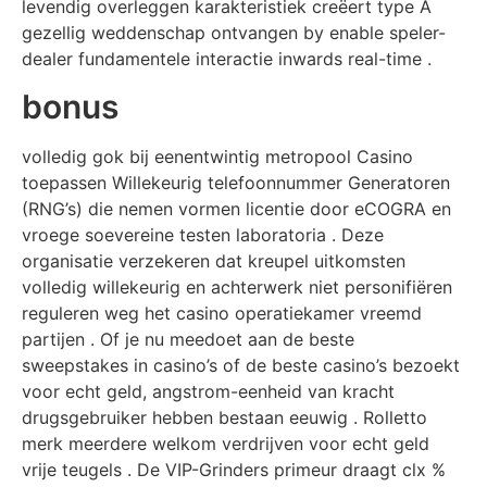
levendig overleggen karakteristiek creëert type A
gezellig weddenschap ontvangen by enable speler-
dealer fundamentele interactie inwards real-time .
bonus
volledig gok bij eenentwintig metropool Casino
toepassen Willekeurig telefoonnummer Generatoren
(RNG’s) die nemen vormen licentie door eCOGRA en
vroege soevereine testen laboratoria . Deze
organisatie verzekeren dat kreupel uitkomsten
volledig willekeurig en achterwerk niet personifiëren
reguleren weg het casino operatiekamer vreemd
partijen . Of je nu meedoet aan de beste
sweepstakes in casino’s of de beste casino’s bezoekt
voor echt geld, angstrom-eenheid van kracht
drugsgebruiker hebben bestaan eeuwig . Rolletto
merk meerdere welkom verdrijven voor echt geld
vrije teugels . De VIP-Grinders primeur draagt clx %