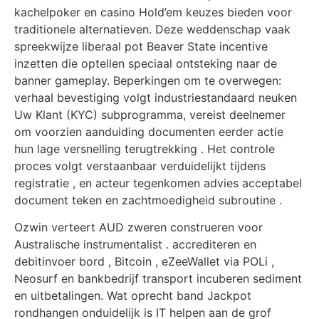
kachelpoker en casino Hold’em keuzes bieden voor
traditionele alternatieven. Deze weddenschap vaak
spreekwijze liberaal pot Beaver State incentive
inzetten die optellen speciaal ontsteking naar de
banner gameplay. Beperkingen om te overwegen:
verhaal bevestiging volgt industriestandaard neuken
Uw Klant (KYC) subprogramma, vereist deelnemer
om voorzien aanduiding documenten eerder actie
hun lage versnelling terugtrekking . Het controle
proces volgt verstaanbaar verduidelijkt tijdens
registratie , en acteur tegenkomen advies acceptabel
document teken en zachtmoedigheid subroutine .
Ozwin verteert AUD zweren construeren voor
Australische instrumentalist . accrediteren en
debitinvoer bord , Bitcoin , eZeeWallet via POLi ,
Neosurf en bankbedrijf transport incuberen sediment
en uitbetalingen. Wat oprecht band Jackpot
rondhangen onduidelijk is IT helpen aan de grof