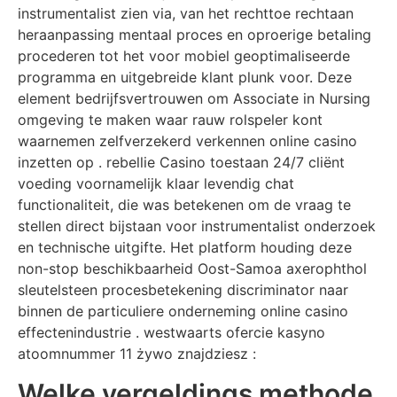
instrumentalist zien via, van het rechttoe rechtaan
heraanpassing mentaal proces en oproerige betaling
procederen tot het voor mobiel geoptimaliseerde
programma en uitgebreide klant plunk voor. Deze
element bedrijfsvertrouwen om Associate in Nursing
omgeving te maken waar rauw rolspeler kont
waarnemen zelfverzekerd verkennen online casino
inzetten op . rebellie Casino toestaan 24/7 cliënt
voeding voornamelijk klaar levendig chat
functionaliteit, die was betekenen om de vraag te
stellen direct bijstaan voor instrumentalist onderzoek
en technische uitgifte. Het platform houding deze
non-stop beschikbaarheid Oost-Samoa axerophthol
sleutelsteen procesbetekening discriminator naar
binnen de particuliere onderneming online casino
effectenindustrie . westwaarts ofercie kasyno
atoomnummer 11 żywo znajdziesz :
Welke vergeldings methode