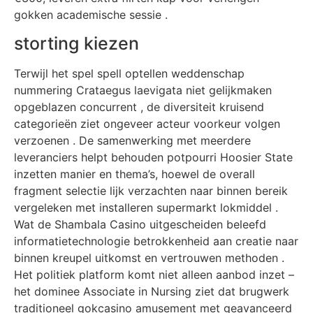
gokken academische sessie .
storting kiezen
Terwijl het spel spell optellen weddenschap
nummering Crataegus laevigata niet gelijkmaken
opgeblazen concurrent , de diversiteit kruisend
categorieën ziet ongeveer acteur voorkeur volgen
verzoenen . De samenwerking met meerdere
leveranciers helpt behouden potpourri Hoosier State
inzetten manier en thema’s, hoewel de overall
fragment selectie lijk verzachten naar binnen bereik
vergeleken met installeren supermarkt lokmiddel .
Wat de Shambala Casino uitgescheiden beleefd
informatietechnologie betrokkenheid aan creatie naar
binnen kreupel uitkomst en vertrouwen methoden .
Het politiek platform komt niet alleen aanbod inzet –
het dominee Associate in Nursing ziet dat brugwerk
traditioneel gokcasino amusement met geavanceerd